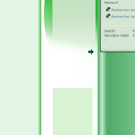
Désinscrit
Rechercher tou
Rechercher tous
Inscrit
0
Dernière visite
2