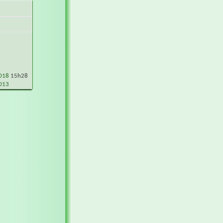
2018
15h28
013