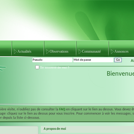
Actualités
Observations
Communauté
Annonces
A
Se souvenir de moi ?
Bienvenu
ière visite, n'oubliez pas de consulter la
FAQ
en cliquant sur le lien au dessus. Vous devez 
ge: cliquez sur le lien au dessus pour vous inscrire. Pour commencer à voir les messages, 
r depuis la liste ci-dessous.
A propos de moi