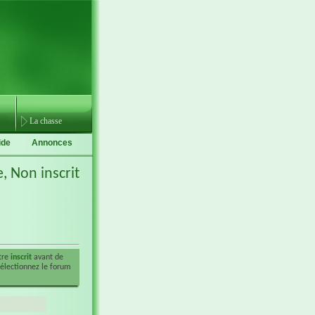
La chasse
ide
Annonces
e,
Non inscrit
être
inscrit
avant de
sélectionnez le forum