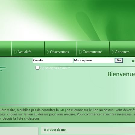
Actualités
Observations
Communauté
Annonces
A
Se souvenir de moi ?
Bienvenu
ière visite, n'oubliez pas de consulter la
FAQ
en cliquant sur le lien au dessus. Vous devez 
ge: cliquez sur le lien au dessus pour vous inscrire. Pour commencer à voir les messages, 
r depuis la liste ci-dessous.
A propos de moi