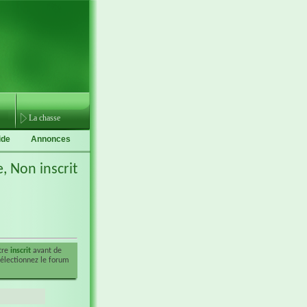
La chasse
ide
Annonces
e,
Non inscrit
être
inscrit
avant de
sélectionnez le forum