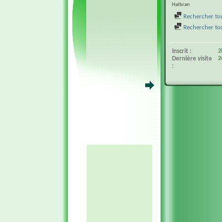
Halbran
Rechercher tou
Rechercher tous
Inscrit
2
Dernière visite
2