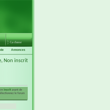
La chasse
ide
Annonces
e,
Non inscrit
être
inscrit
avant de
sélectionnez le forum