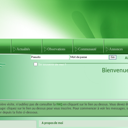
Actualités
Observations
Communauté
Annonces
A
Se souvenir de moi ?
Bienvenu
ière visite, n'oubliez pas de consulter la
FAQ
en cliquant sur le lien au dessus. Vous devez 
ge: cliquez sur le lien au dessus pour vous inscrire. Pour commencer à voir les messages, 
r depuis la liste ci-dessous.
A propos de moi