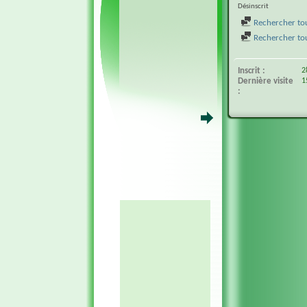
Désinscrit
Rechercher tou
Rechercher tous
Inscrit
2
Dernière visite
1