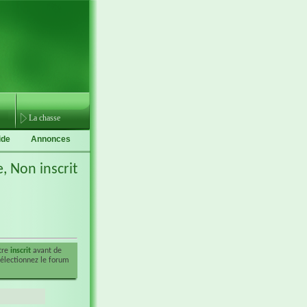
La chasse
ide
Annonces
e,
Non inscrit
être
inscrit
avant de
sélectionnez le forum