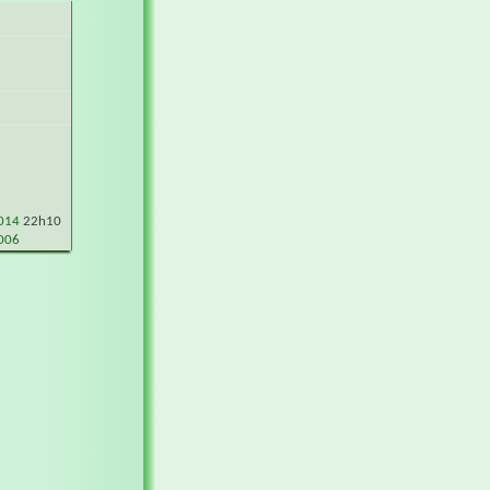
2014
22h10
006