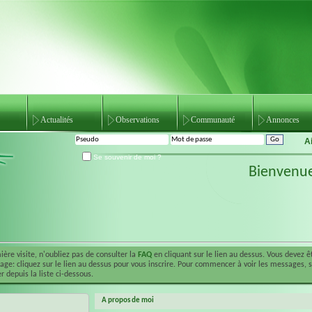
Actualités
Observations
Communauté
Annonces
A
Se souvenir de moi ?
Bienvenu
ière visite, n'oubliez pas de consulter la
FAQ
en cliquant sur le lien au dessus. Vous devez 
ge: cliquez sur le lien au dessus pour vous inscrire. Pour commencer à voir les messages, 
r depuis la liste ci-dessous.
A propos de moi