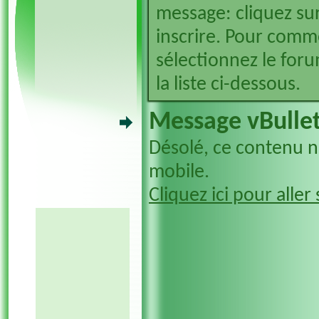
message: cliquez sur
inscrire. Pour comm
sélectionnez le foru
la liste ci-dessous.
Message vBullet
Désolé, ce contenu n'
mobile.
Cliquez ici pour aller