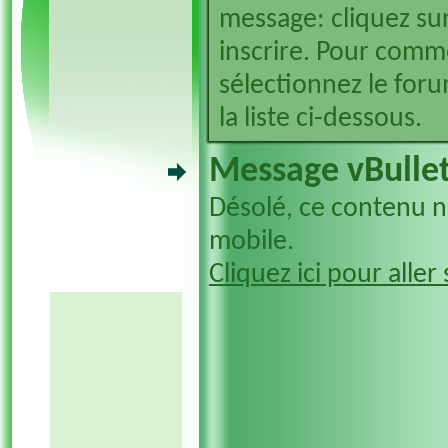
message: cliquez sur
inscrire. Pour comm
sélectionnez le foru
la liste ci-dessous.
Message vBullet
Désolé, ce contenu n'
mobile.
Cliquez ici pour aller