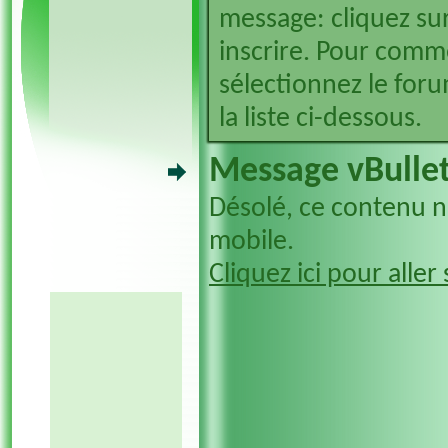
message: cliquez sur
inscrire. Pour comm
sélectionnez le foru
la liste ci-dessous.
Message vBullet
Désolé, ce contenu n'
mobile.
Cliquez ici pour aller