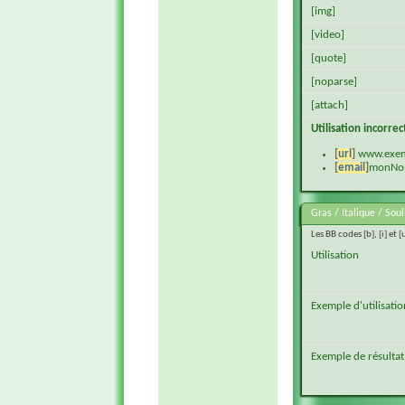
[img]
[video]
[quote]
[noparse]
[attach]
Utilisation incorre
[url]
www.exe
[email]
monNo
Gras / Italique / Sou
Les BB codes [b], [i] et 
Utilisation
Exemple d'utilisatio
Exemple de résultat