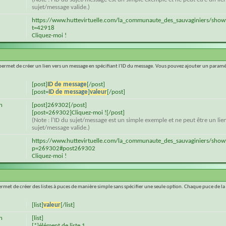
sujet/message valide.)
https://www.huttevirtuelle.com/la_communaute_des_sauvaginiers/show
t=42918
Cliquez-moi !
 permet de créer un lien vers un message en spécifiant l'ID du message. Vous pouvez ajouter un para
[post]
ID de message
[/post]
[post=
ID de message
]
valeur
[/post]
n
[post]269302[/post]
[post=269302]Cliquez-moi ![/post]
(Note : l'ID du sujet/message est un simple exemple et ne peut être un lie
sujet/message valide.)
https://www.huttevirtuelle.com/la_communaute_des_sauvaginiers/show
p=269302#post269302
Cliquez-moi !
ermet de créer des listes à puces de manière simple sans spécifier une seule option. Chaque puce de la 
[list]
valeur
[/list]
n
[list]
[*]élément de liste 1