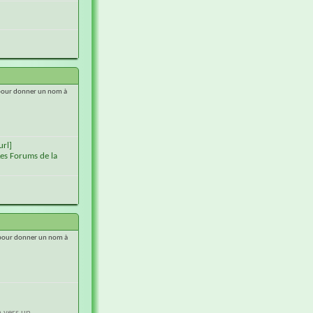
e pour donner un nom à
url]
es Forums de la
e pour donner un nom à
n vers un