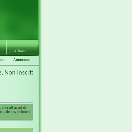
La chasse
ide
Annonces
e,
Non inscrit
être
inscrit
avant de
sélectionnez le forum