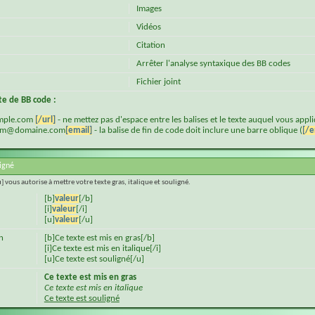
Images
Vidéos
Citation
Arrêter l'analyse syntaxique des BB codes
Fichier joint
cte de BB code :
mple.com
[/url]
- ne mettez pas d'espace entre les balises et le texte auquel vous appl
m@domaine.com
[email]
- la balise de fin de code doit inclure une barre oblique (
[/e
ligné
[u] vous autorise à mettre votre texte gras, italique et souligné.
[b]
valeur
[/b]
[i]
valeur
[/i]
[u]
valeur
[/u]
n
[b]Ce texte est mis en gras[/b]
[i]Ce texte est mis en italique[/i]
[u]Ce texte est souligné[/u]
Ce texte est mis en gras
Ce texte est mis en italique
Ce texte est souligné