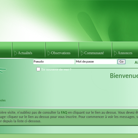
Actualités
Observations
Communauté
Annonces
A
Se souvenir de moi ?
Bienvenu
codes
ière visite, n'oubliez pas de consulter la
FAQ
en cliquant sur le lien au dessus. Vous devez 
ge: cliquez sur le lien au dessus pour vous inscrire. Pour commencer à voir les messages, 
r depuis la liste ci-dessous.