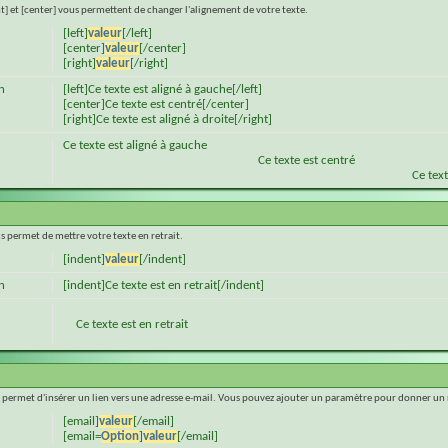
ght] et [center] vous permettent de changer l'alignement de votre texte.
[left]
valeur
[/left]
[center]
valeur
[/center]
[right]
valeur
[/right]
n
[left]Ce texte est aligné à gauche[/left]
[center]Ce texte est centré[/center]
[right]Ce texte est aligné à droite[/right]
Ce texte est aligné à gauche
Ce texte est centré
Ce text
s permet de mettre votre texte en retrait.
[indent]
valeur
[/indent]
n
[indent]Ce texte est en retrait[/indent]
Ce texte est en retrait
l
 permet d'insérer un lien vers une adresse e-mail. Vous pouvez ajouter un paramètre pour donner un 
[email]
valeur
[/email]
[email=
Option
]
valeur
[/email]