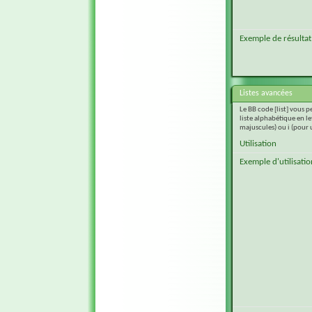
Exemple de résultat
Listes avancées
Le BB code [list] vous 
liste alphabétique en l
majuscules) ou i (pour 
Utilisation
Exemple d'utilisatio