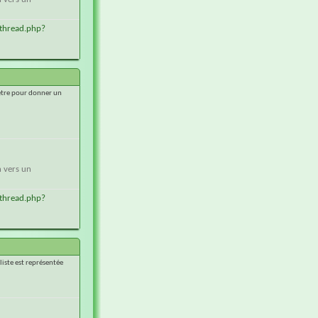
thread.php?
mètre pour donner un
n vers un
thread.php?
liste est représentée