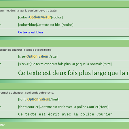
 permet de changer la couleur de votre texte.
[color=
Option
]
valeur
[/color]
n
[color=blue]Ce texte est bleu[/color]
Ce texte est bleu
ermet de changer la taille de votre texte.
[size=
Option
]
valeur
[/size]
n
[size=+2]Ce texte est deux fois plus large que la normale[/size]
Ce texte est deux fois plus large que la
permet de changer la police de votre texte.
[font=
Option
]
valeur
[/font]
n
[font=courier]Ce texte est écrit avec la police Courier[/font]
Ce texte est écrit avec la police Courier
ntre