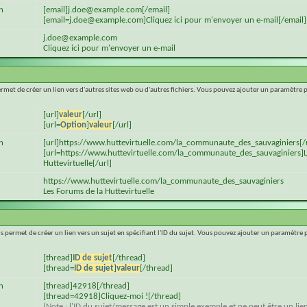
n
[email]j.doe@example.com[/email]
[email=j.doe@example.com]Cliquez ici pour m'envoyer un e-mail[/email]
j.doe@example.com
Cliquez ici pour m'envoyer un e-mail
ermet de créer un lien vers d'autres sites web ou d'autres fichiers. Vous pouvez ajouter un paramètr
[url]
valeur
[/url]
[url=
Option
]
valeur
[/url]
n
[url]https://www.huttevirtuelle.com/la_communaute_des_sauvaginiers[/
[url=https://www.huttevirtuelle.com/la_communaute_des_sauvaginiers]L
Huttevirtuelle[/url]
https://www.huttevirtuelle.com/la_communaute_des_sauvaginiers
Les Forums de la Huttevirtuelle
s permet de créer un lien vers un sujet en spécifiant l'ID du sujet. Vous pouvez ajouter un paramètr
[thread]
ID de sujet
[/thread]
[thread=
ID de sujet
]
valeur
[/thread]
n
[thread]42918[/thread]
[thread=42918]Cliquez-moi ![/thread]
(Note : l'ID du sujet/message est un simple exemple et ne peut être un lie