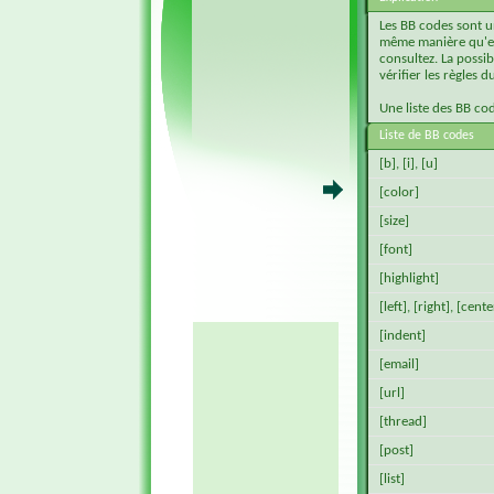
Les BB codes sont u
même manière qu'en 
consultez. La possib
vérifier les règles
Une liste des BB co
Liste de BB codes
[b]
,
[i]
,
[u]
[color]
[size]
[font]
[highlight]
[left]
,
[right]
,
[cente
[indent]
[email]
[url]
[thread]
[post]
[list]