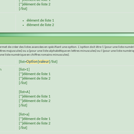
[*]élément de liste 2
[/list]
élément de liste 1
élément de liste 2
permet de créer des listes avancées en spécifiant une option. L'option doit être 1 (pour une liste numé
ettres majuscules) ou a (pour une liste alphabétique en lettres minuscules) ou I (pour une liste numéri
une liste numérique en chiffres romains minuscules).
[list=
Option
]
valeur
[/list]
n
[list=1]
[*]élément de liste 1
[*]élément de liste 2
[/list]
[list=A]
[*]élément de liste 1
[*]élément de liste 2
[/list]
[list=a]
[*]élément de liste 1
[*]élément de liste 2
[/list]