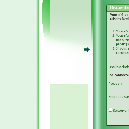
Message vBul
Vous n'êtes 
raisons à cel
Vous n'ê
Vous n'a
message 
privilégi
Si vous 
compte e
Une
inscripti
Se connecte
Pseudo :
Mot de passe 
Se souveni