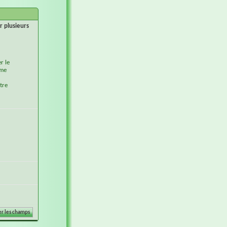
r plusieurs
r le
ème
tre