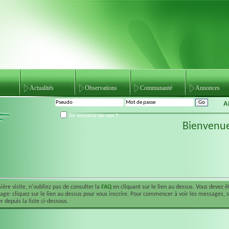
Actualités
Observations
Communauté
Annonces
A
Se souvenir de moi ?
Bienvenu
ière visite, n'oubliez pas de consulter la
FAQ
en cliquant sur le lien au dessus. Vous devez 
ge: cliquez sur le lien au dessus pour vous inscrire. Pour commencer à voir les messages, 
r depuis la liste ci-dessous.