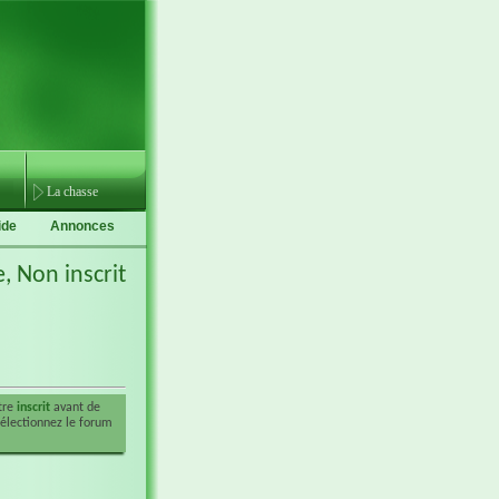
La chasse
ide
Annonces
e,
Non inscrit
être
inscrit
avant de
sélectionnez le forum