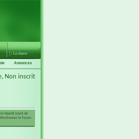
La chasse
ide
Annonces
e,
Non inscrit
être
inscrit
avant de
sélectionnez le forum