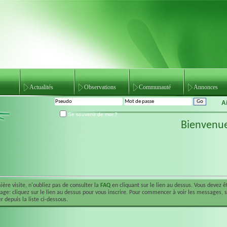
Actualités
Observations
Communauté
Annonces
A
Se souvenir de moi ?
Bienvenu
ière visite, n'oubliez pas de consulter la
FAQ
en cliquant sur le lien au dessus. Vous devez 
ge: cliquez sur le lien au dessus pour vous inscrire. Pour commencer à voir les messages, 
r depuis la liste ci-dessous.