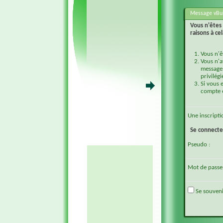
Message vBul
Vous n'êtes 
raisons à cel
Vous n'ê
Vous n'a
message 
privilégi
Si vous 
compte e
Une
inscripti
Se connecte
Pseudo :
Mot de passe 
Se souveni