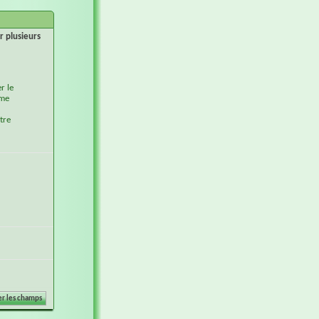
r plusieurs
r le
ème
tre