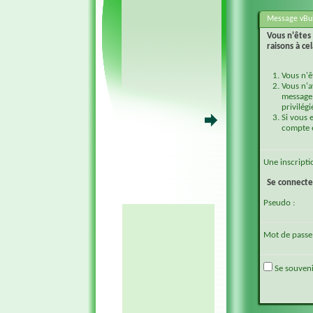
Message vBul
Vous n'êtes 
raisons à cel
Vous n'ê
Vous n'a
message 
privilégi
Si vous 
compte e
Une
inscripti
Se connecte
Pseudo :
Mot de passe 
Se souveni