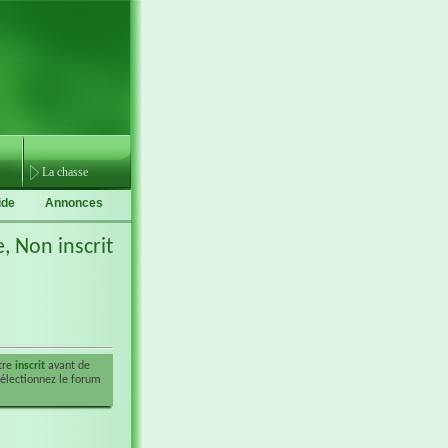
La chasse
ide
Annonces
e,
Non inscrit
être
inscrit
avant de
sélectionnez le forum