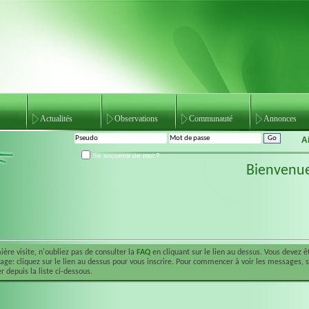
Actualités
Observations
Communauté
Annonces
A
Se souvenir de moi ?
Bienvenu
ière visite, n'oubliez pas de consulter la
FAQ
en cliquant sur le lien au dessus. Vous devez 
ge: cliquez sur le lien au dessus pour vous inscrire. Pour commencer à voir les messages, 
r depuis la liste ci-dessous.