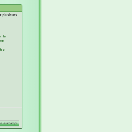
r plusieurs
r le
ème
tre