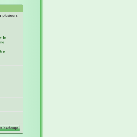
r plusieurs
r le
ème
tre