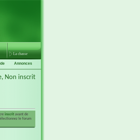
La chasse
ide
Annonces
e,
Non inscrit
être
inscrit
avant de
sélectionnez le forum