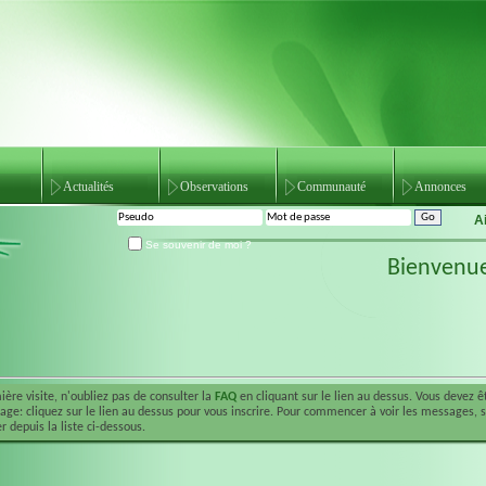
Actualités
Observations
Communauté
Annonces
A
Se souvenir de moi ?
Bienvenu
ière visite, n'oubliez pas de consulter la
FAQ
en cliquant sur le lien au dessus. Vous devez 
ge: cliquez sur le lien au dessus pour vous inscrire. Pour commencer à voir les messages, 
r depuis la liste ci-dessous.