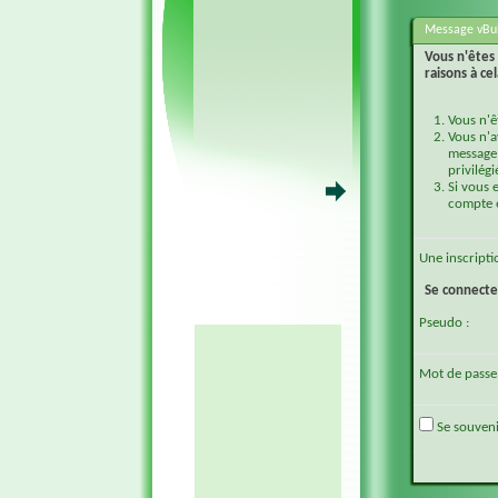
Message vBul
Vous n'êtes 
raisons à cel
Vous n'ê
Vous n'a
message 
privilégi
Si vous 
compte e
Une
inscripti
Se connecte
Pseudo :
Mot de passe 
Se souveni