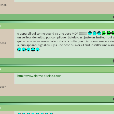
e 2003
3
u appareil qui sonne quand ya une pose MDR !!!!!!!!
un veilleur de nuit sa pas compliquer
tiululu
c est juste un éméteur qui 
qui te renvoie les son exterieur dans la hutte ( un micro avec une encein
r 2007
aucun appareil signal qu il y a une pose ou alors il faut installer une al
4
http://www.alarme-piscine.com/
r 2007
4