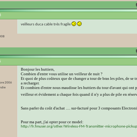
8
veilleurs duca cable trés fragile
008
5
Bonjour les huttiers,
Combien d'entre vous utilise un veilleur de nuit ?
Et quoi de plus coûteux que de changer a tour de bras les piles, de se tr
a recharger.
bre 2006
Et combien d'entre nous maudisse les huttiers du tour d'avant qui ont 
ndie
veilleur et évidement a chaque fois quand il n'y a plus de pile en réser
Sans parler du coût d'achat ..... sur-facturé pour 3 composants Electroni
Pour ma part, j'ai opter pour ce model:
http://fr.fmuser.org/other/Wireless-FM-Transmitter-microphone-pick