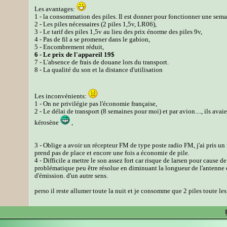
Les avantages:
1 - la consommation des piles. Il est donner pour fonctionner une sema
2 - Les piles nécessaires (2 piles 1,5v, LR06),
3 - Le tarif des piles 1,5v au lieu des prix énorme des piles 9v,
4 - Pas de fil a se promener dans le gabion,
5 - Encombrement réduit,
6 - Le prix de l'appareil 19$
7 - L'absence de frais de douane lors du transport.
8 - La qualité du son et la distance d'utilisation
Les inconvénients:
1 - On ne privilégie pas l'économie française,
2 - Le délai de transport (8 semaines pour moi) et par avion...., ils avai
kérosène
,
3 - Oblige a avoir un récepteur FM de type poste radio FM, j'ai pris un
prend pas de place et encore une fois a économie de pile.
4 - Difficile a mettre le son assez fort car risque de larsen pour cause d
problématique peu être résolue en diminuant la longueur de l'antenne e
d'émission. d'un autre sens.
perso il reste allumer toute la nuit et je consomme que 2 piles toute les