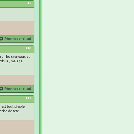
#9
Répondre en citant
#10
 sur les creneaux et
ds la , mais ça
Répondre en citant
#11
c est tout simple
prise de tete