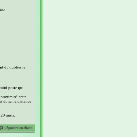
ine.
ent du oublier le
 mini poste qui
e proximité. cette
t donc, la distance
 20 nuits.
Répondre en citant