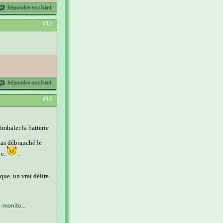
Répondre en citant
#12
Répondre en citant
#13
imbaler la batterie
pas débranché le
ve.
.
que. un vrai délire.
up-monito…