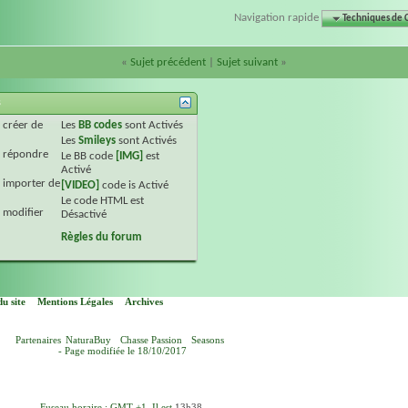
Navigation rapide
Techniques de 
«
Sujet précédent
|
Sujet suivant
»
s
créer de
Les
BB codes
sont
Activés
Les
Smileys
sont
Activés
répondre
Le BB code
[IMG]
est
Activé
importer de
[VIDEO]
code is
Activé
Le code HTML est
modifier
Désactivé
Règles du forum
u site
Mentions Légales
Archives
Partenaires
NaturaBuy
Chasse Passion
Seasons
- Page modifiée le 18/10/2017
Fuseau horaire : GMT +1. Il est
13h38
.