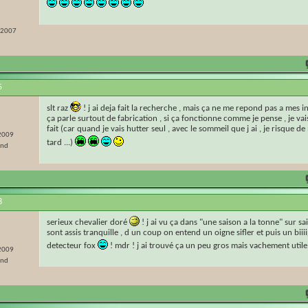
r 2007
5
slt raz
! j ai deja fait la recherche , mais ça ne me repond pas a mes 
ça parle surtout de fabrication , si ça fonctionne comme je pense , je va
fait (car quand je vais hutter seul , avec le sommeil que j ai , je risque de
 2009
tard ...)
and
8
serieux chevalier doré
! j ai vu ça dans "une saison a la tonne" sur s
sont assis tranquille , d un coup on entend un oigne sifler et puis un bi
detecteur fox
! mdr ! j ai trouvé ça un peu gros mais vachement util
 2009
and