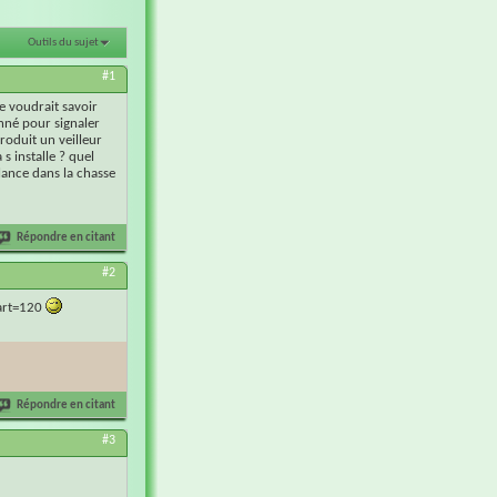
Outils du sujet
#1
je voudrait savoir
onné pour signaler
produit un veilleur
s installe ? quel
lance dans la chasse
Répondre en citant
#2
tart=120
Répondre en citant
#3