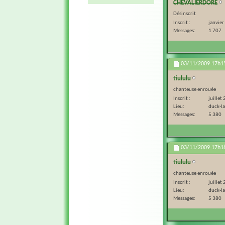
CHEVALIERDORE
Désinscrit
Inscrit
janvie
Messages
1 707
03/11/2009
17h1
tiululu
chanteuse enrouée
Inscrit
juillet
Lieu
duck-l
Messages
5 380
03/11/2009
17h1
tiululu
chanteuse enrouée
Inscrit
juillet
Lieu
duck-l
Messages
5 380