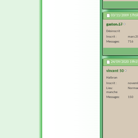
03/11/2009
17h5
gaston.17
Désinscrit
Inscrit
mars 2
Messages
716
24/09/2020
19h1
vincent 50
Halbran
Inscrit
novem
Lieu
Norma
manche
Messages
150