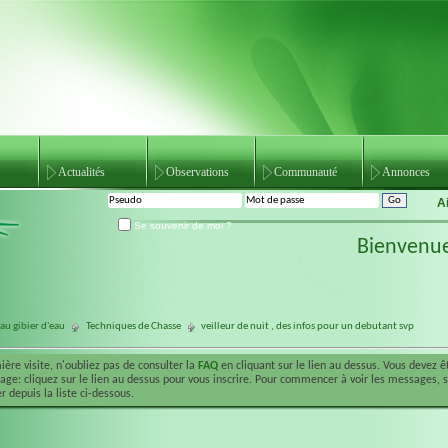
Actualités
Observations
Communauté
Annonces
A
Se souvenir de moi ?
Bienvenu
au gibier d'eau
Techniques de Chasse
veilleur de nuit , des infos pour un debutant svp
ière visite, n'oubliez pas de consulter la
FAQ
en cliquant sur le lien au dessus. Vous devez 
ge: cliquez sur le lien au dessus pour vous inscrire. Pour commencer à voir les messages, 
r depuis la liste ci-dessous.