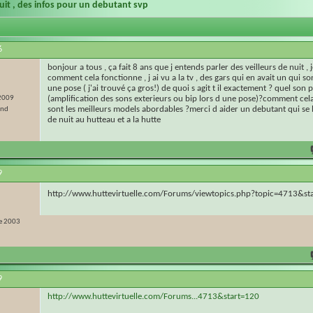
nuit , des infos pour un debutant svp
6
bonjour a tous , ça fait 8 ans que j entends parler des veilleurs de nuit , 
comment cela fonctionne , j ai vu a la tv , des gars qui en avait un qui s
une pose ( j'ai trouvé ça gros!) de quoi s agit t il exactement ? quel son 
 2009
(amplification des sons exterieurs ou bip lors d une pose)?comment cela 
sont les meilleurs models abordables ?merci d aider un debutant qui se 
and
de nuit au hutteau et a la hutte
9
http://www.huttevirtuelle.com/Forums/viewtopics.php?topic=4713&s
e 2003
9
http://www.huttevirtuelle.com/Forums...4713&start=120