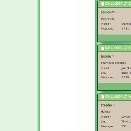
03/11/2009
17h2
couloum
Désinscrit
Inscrit
septem
Messages
6 711
03/11/2009
17h3
tiululu
chanteuse enrouée
Inscrit
juillet
Lieu
duck-l
Messages
5 380
03/11/2009
17h4
stepho
Halbran
Inscrit
janvie
Lieu
78 vill
Messages
230