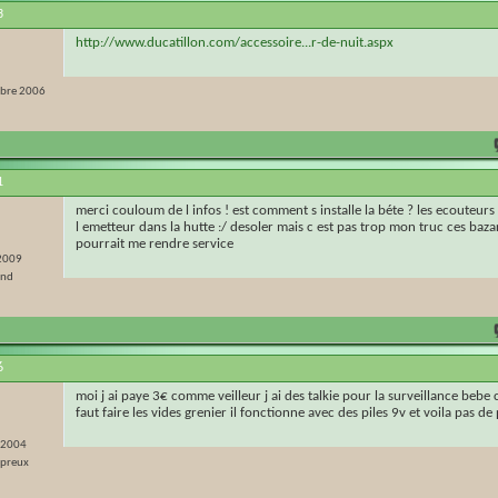
3
http://www.ducatillon.com/accessoire...r-de-nuit.aspx
bre 2006
1
merci couloum de l infos ! est comment s installe la béte ? les ecouteurs
l emetteur dans la hutte :/ desoler mais c est pas trop mon truc ces bazar
pourrait me rendre service
 2009
and
6
moi j ai paye 3€ comme veilleur j ai des talkie pour la surveillance bebe 
faut faire les vides grenier il fonctionne avec des piles 9v et voila pas de 
r 2004
epreux