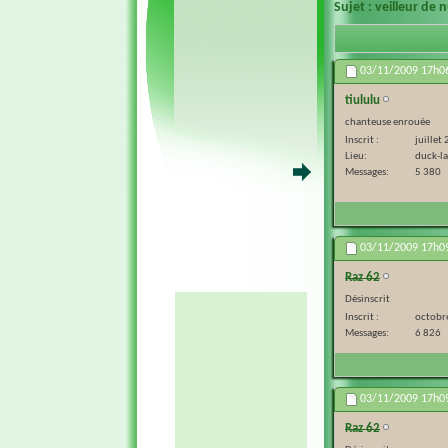
Sujet :
veilleur de 
03/11/2009
17h0
tiululu
chanteuse enrouée
Inscrit
juillet
Lieu
duck-l
Messages
5 380
03/11/2009
17h0
Raz 62
Désinscrit
Inscrit
octobr
Messages
6 826
03/11/2009
17h0
Raz 62