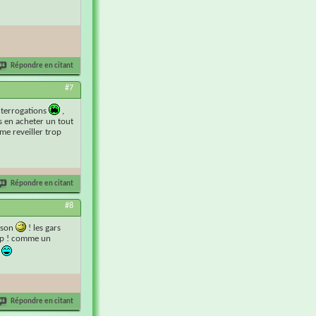
Répondre en citant
#7
interrogations
,
is en acheter un tout
 me reveiller trop
Répondre en citant
#8
aison
! les gars
iiip ! comme un
e
Répondre en citant