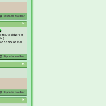
Répondre en citant
#4
se trouve dehors et
te )
arme de piscine mdr
Répondre en citant
#5
Répondre en citant
#6