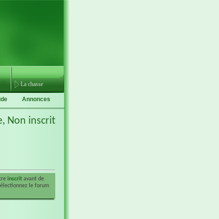
La chasse
ide
Annonces
e,
Non inscrit
être
inscrit
avant de
sélectionnez le forum