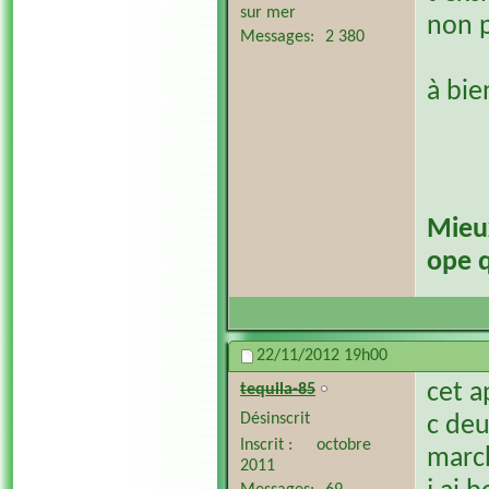
sur mer
non p
Messages
2 380
à bi
​Mieu
ope q
22/11/2012
19h00
cet a
tequila-85
Désinscrit
c deu
Inscrit
octobre
march
2011