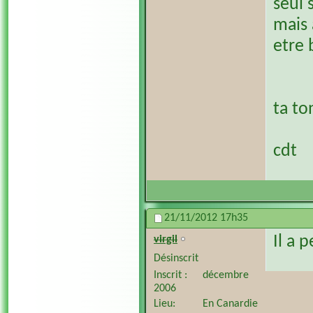
seul 
mais 
etre 
ta to
cdt
21/11/2012
17h35
Il a 
virgil
Désinscrit
Inscrit
décembre
2006
Lieu
En Canardie