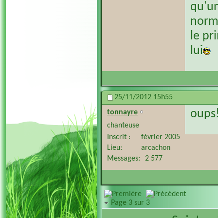
qu'u
norm
le pr
lui
25/11/2012
15h55
oups!
tonnayre
chanteuse
Inscrit
février 2005
Lieu
arcachon
Messages
2 577
Page 3 sur 3