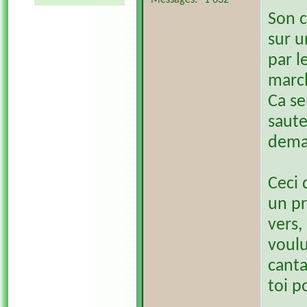
Messages
1 632
Son c
sur u
par l
march
Ca se
saute
deman
Ceci 
un pr
vers,
voulu
canta
toi p