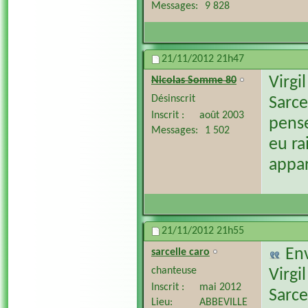
Messages
9 828
21/11/2012
21h47
Virgil
Nicolas Somme 80
Désinscrit
Sarce
Inscrit
août 2003
pense
Messages
1 502
eu ra
appar
21/11/2012
21h55
En
sarcelle caro
chanteuse
Virgil
Inscrit
mai 2012
Sarce
Lieu
ABBEVILLE