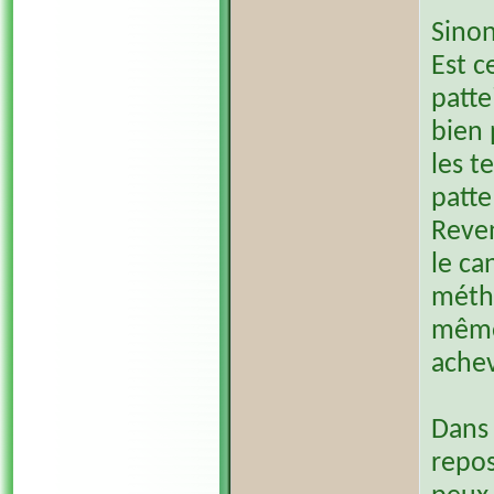
Sinon
Est c
patte
bien 
les t
patte
Reve
le ca
métho
même 
achev
Dans 
repos