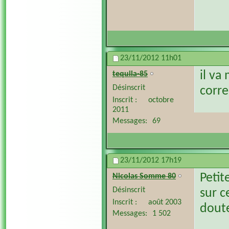
23/11/2012
11h01
il va
tequila-85
Désinscrit
corr
Inscrit
octobre
2011
Messages
69
23/11/2012
17h19
Petit
Nicolas Somme 80
Désinscrit
sur c
Inscrit
août 2003
doute
Messages
1 502