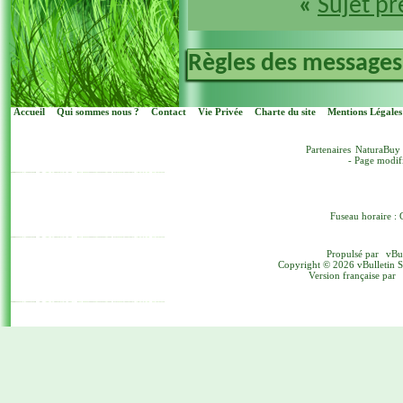
«
Sujet p
Règles des messages
Accueil
Qui sommes nous ?
Contact
Vie Privée
Charte du site
Mentions Légales
Partenaires
NaturaBuy
- Page modif
Fuseau horaire : 
Propulsé par
vBu
Copyright © 2026 vBulletin Sol
Version française par