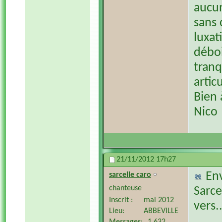
aucu
sans 
luxat
déboi
tranq
artic
Bien 
Nico
21/11/2012
17h27
En
sarcelle caro
chanteuse
Sarce
Inscrit
mai 2012
vers..
Lieu
ABBEVILLE