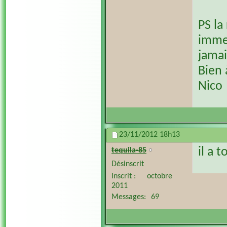
PS la
immed
jamai
Bien 
Nico
23/11/2012
18h13
il a 
tequila-85
Désinscrit
Inscrit
octobre
2011
Messages
69