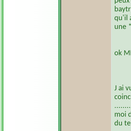
peux 
baytr
qu'il
une *
ok M
J ai 
coinc
.....
moi d
du te