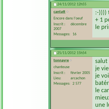
24/11/2012
12h55
:-)))
cantatt
Encore dans l'oeuf
+ 1 p
Inscrit
décembre
le pr
2007
Messages
16
25/11/2012
15h54
salut
tonnayre
chanteuse
je vi
Inscrit
février 2005
je vo
Lieu
arcachon
batér
Messages
2 577
le ca
mieux
une l