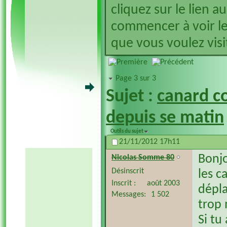
cliquez sur le lien a
commencer à voir le
que vous voulez visit
Page 3 sur 3
Sujet :
canard co
depuis se matin
Outils du sujet
21/11/2012
17h11
Bonj
Nicolas Somme 80
Désinscrit
les c
Inscrit
août 2003
dépla
Messages
1 502
trop m
Si tu