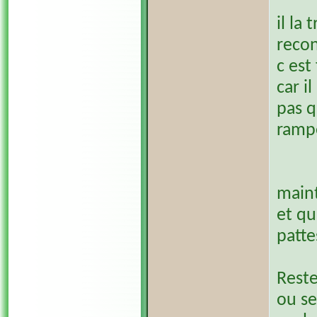
il la
recon
c est
car i
pas q
ramp
maint
et qu
patte
Reste
ou se