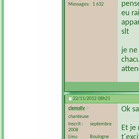
pense
Messages
1 632
eu ra
appar
slt
je ne
chacu
atten
22/11/2012
08h21
Ok sa
clemsliv
chanteuse
Inscrit
septembre
Et je
2008
t'exc
Lieu
Boulogne