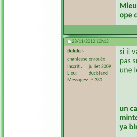
​Mieu
ope q
23/11/2012
10h13
si il
tiululu
chanteuse enrouée
pas su
Inscrit
juillet 2009
une l
Lieu
duck-land
Messages
5 380
un ca
minte
ya bi