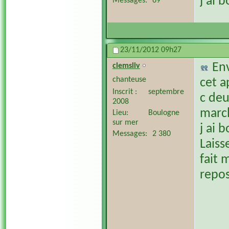
j ai 
Messages
69
23/11/2012
09h27
En
clemsliv
chanteuse
cet a
Inscrit
septembre
c deu
2008
march
Lieu
Boulogne
sur mer
j ai 
Messages
2 380
Laisse
fait 
repos