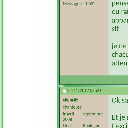
pense
Messages
1 632
eu ra
appar
slt
je ne
chacu
atten
22/11/2012
08h21
Ok sa
clemsliv
chanteuse
Inscrit
septembre
Et je
2008
t'exc
Lieu
Boulogne