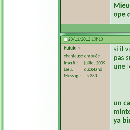
​Mieu
ope q
23/11/2012
10h13
si il
tiululu
chanteuse enrouée
pas su
Inscrit
juillet 2009
une l
Lieu
duck-land
Messages
5 380
un ca
minte
ya bi