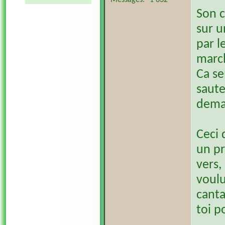
Messages
1 632
Son c
sur u
par l
march
Ca se
saute
deman
Ceci 
un pr
vers,
voulu
canta
toi p