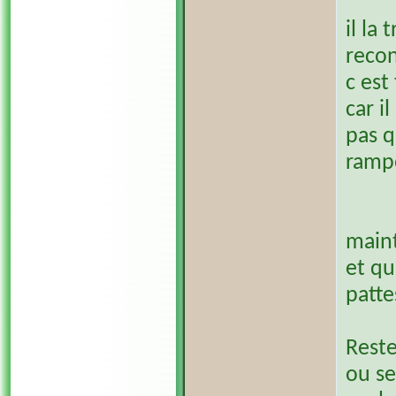
il la
recon
c est
car i
pas q
ramp
maint
et qu
patte
Reste
ou se