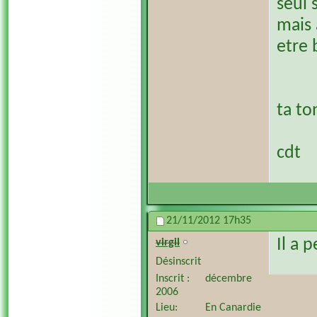
seul 
mais 
etre 
ta to
cdt
21/11/2012
17h35
Il a 
virgil
Désinscrit
Inscrit
décembre
2006
Lieu
En Canardie