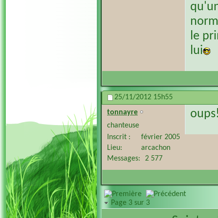
qu'u
norm
le pr
lui
25/11/2012
15h55
oups!
tonnayre
chanteuse
Inscrit
février 2005
Lieu
arcachon
Messages
2 577
Page 3 sur 3