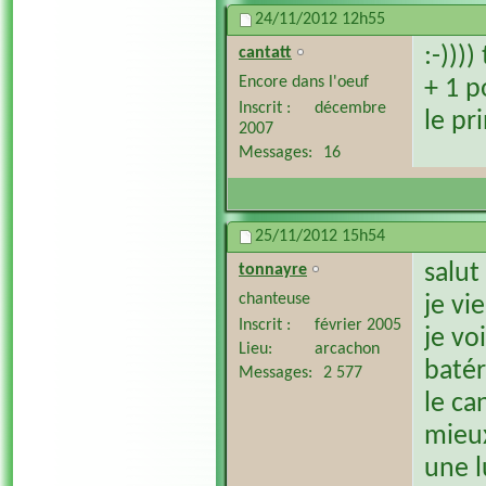
24/11/2012
12h55
:-)))
cantatt
Encore dans l'oeuf
+ 1 p
Inscrit
décembre
le pr
2007
Messages
16
25/11/2012
15h54
salut
tonnayre
chanteuse
je vi
Inscrit
février 2005
je vo
Lieu
arcachon
batér
Messages
2 577
le ca
mieux
une l