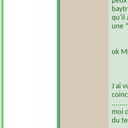
peux 
baytr
qu'il
une *
ok M
J ai 
coinc
.....
moi d
du te