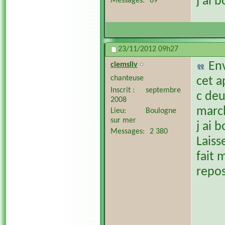
j ai 
Messages
69
23/11/2012
09h27
En
clemsliv
chanteuse
cet a
Inscrit
septembre
c deu
2008
march
Lieu
Boulogne
sur mer
j ai 
Messages
2 380
Laisse
fait 
repos