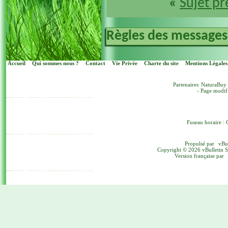
«
Sujet p
Règles des messages
Accueil
Qui sommes nous ?
Contact
Vie Privée
Charte du site
Mentions Légales
Partenaires
NaturaBuy
- Page modif
Fuseau horaire : 
Propulsé par
vBu
Copyright © 2026 vBulletin Sol
Version française par