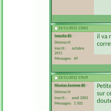
23/11/2012
11h01
il va
tequila-85
Désinscrit
corr
Inscrit
octobre
2011
Messages
69
23/11/2012
17h19
Petit
Nicolas Somme 80
Désinscrit
sur c
Inscrit
août 2003
doute
Messages
1 502