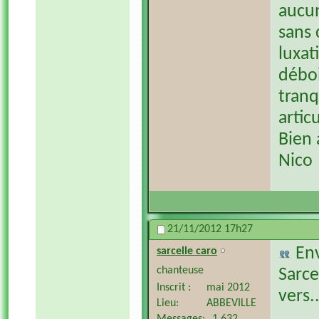
aucu
sans 
luxat
déboi
tranq
artic
Bien 
Nico
21/11/2012
17h27
En
sarcelle caro
chanteuse
Sarce
Inscrit
mai 2012
vers..
Lieu
ABBEVILLE