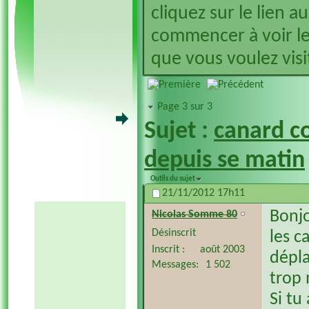
cliquez sur le lien a
commencer à voir le
que vous voulez visit
Page 3 sur 3
Sujet :
canard co
depuis se matin
Outils du sujet
21/11/2012
17h11
Bonj
Nicolas Somme 80
Désinscrit
les c
Inscrit
août 2003
dépla
Messages
1 502
trop m
Si tu