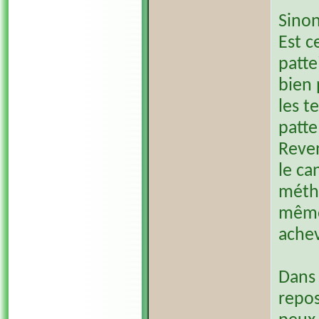
Sinon
Est c
patte
bien 
les t
patte
Reve
le ca
métho
même 
achev
Dans 
repos