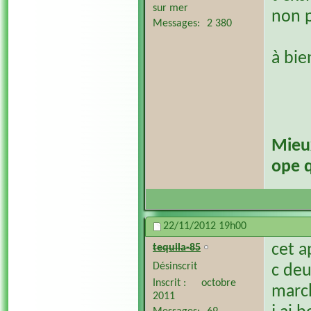
sur mer
non p
Messages
2 380
à bi
​Mieu
ope q
22/11/2012
19h00
cet a
tequila-85
Désinscrit
c deu
Inscrit
octobre
march
2011