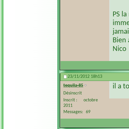
PS la
immed
jamai
Bien 
Nico
23/11/2012
18h13
il a 
tequila-85
Désinscrit
Inscrit
octobre
2011
Messages
69