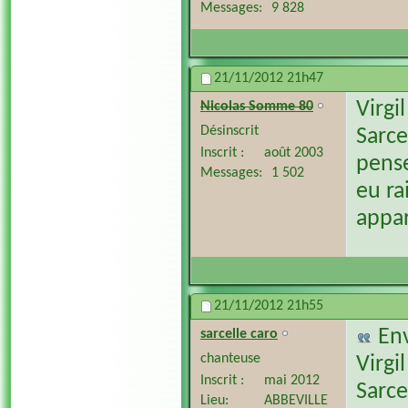
Messages
9 828
21/11/2012
21h47
Virgil
Nicolas Somme 80
Désinscrit
Sarce
Inscrit
août 2003
pense
Messages
1 502
eu ra
appar
21/11/2012
21h55
En
sarcelle caro
chanteuse
Virgil
Inscrit
mai 2012
Sarce
Lieu
ABBEVILLE