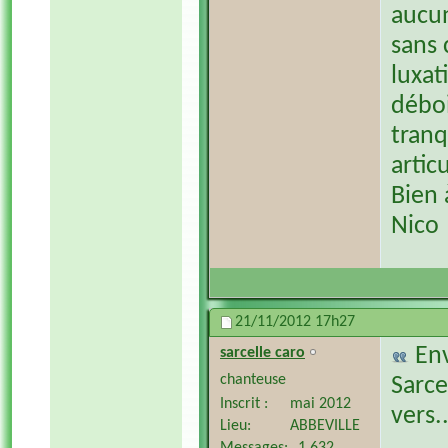
aucu
sans 
luxat
déboi
tranq
artic
Bien 
Nico
21/11/2012
17h27
En
sarcelle caro
chanteuse
Sarce
Inscrit
mai 2012
vers..
Lieu
ABBEVILLE