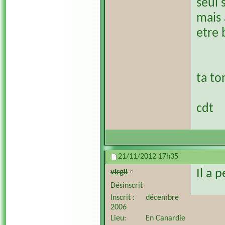
seul 
mais 
etre 
ta to
cdt
21/11/2012
17h35
Il a 
virgil
Désinscrit
Inscrit
décembre
2006
Lieu
En Canardie