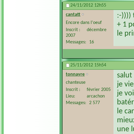
24/11/2012
12h55
:-)))
cantatt
Encore dans l'oeuf
+ 1 p
Inscrit
décembre
le pr
2007
Messages
16
25/11/2012
15h54
salut
tonnayre
chanteuse
je vi
Inscrit
février 2005
je vo
Lieu
arcachon
batér
Messages
2 577
le ca
mieux
une l