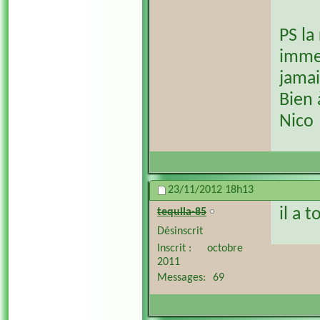
PS la
immed
jamai
Bien 
Nico
23/11/2012
18h13
il a 
tequila-85
Désinscrit
Inscrit
octobre
2011
Messages
69