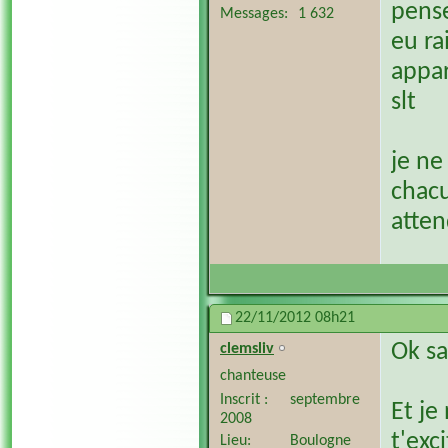
pense
Messages
1 632
eu ra
appar
slt
je ne
chacu
atten
22/11/2012
08h21
Ok sa
clemsliv
chanteuse
Inscrit
septembre
Et je
2008
t'exc
Lieu
Boulogne