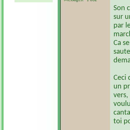
Messages
1 632
Son c
sur u
par l
march
Ca se
saute
deman
Ceci 
un pr
vers,
voulu
canta
toi p