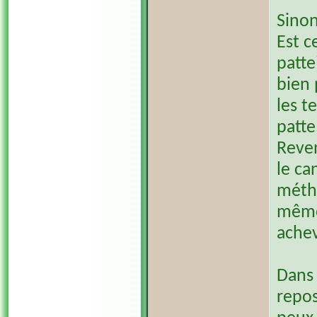
Sinon
Est c
patte
bien 
les t
patte
Reve
le ca
métho
même 
achev
Dans 
repos