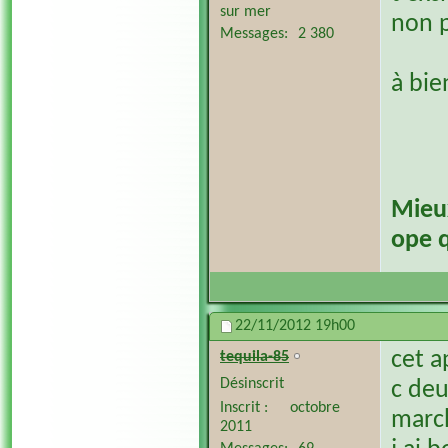
sur mer
non p
Messages
2 380
à bi
​Mieu
ope q
22/11/2012
19h00
cet a
tequila-85
Désinscrit
c deu
Inscrit
octobre
march
2011