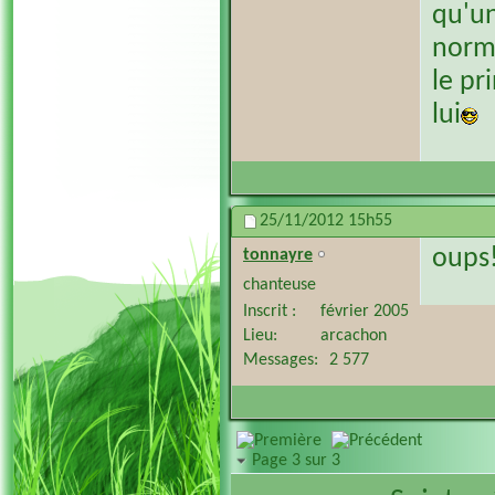
qu'u
norm
le pr
lui
25/11/2012
15h55
oups!
tonnayre
chanteuse
Inscrit
février 2005
Lieu
arcachon
Messages
2 577
Page 3 sur 3