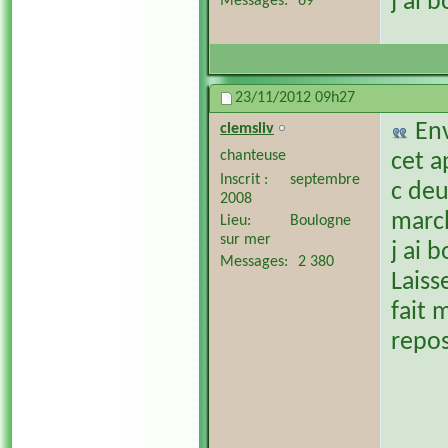
j ai 
Messages
69
23/11/2012
09h27
En
clemsliv
chanteuse
cet a
Inscrit
septembre
c deu
2008
march
Lieu
Boulogne
sur mer
j ai 
Messages
2 380
Laisse
fait 
repos