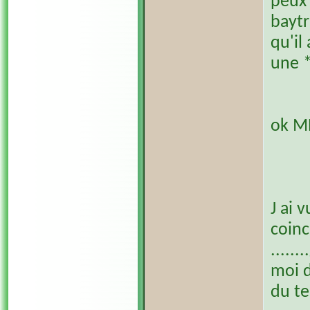
peux 
baytr
qu'il
une *
ok M
J ai 
coinc
.....
moi d
du te