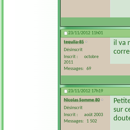
23/11/2012
11h01
il va
tequila-85
Désinscrit
corr
Inscrit
octobre
2011
Messages
69
23/11/2012
17h19
Petit
Nicolas Somme 80
Désinscrit
sur c
Inscrit
août 2003
doute
Messages
1 502