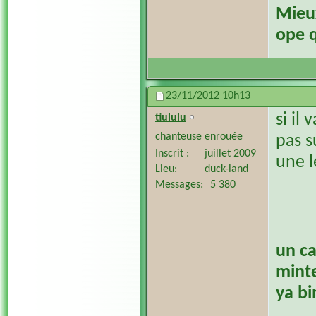
​Mieu
ope q
23/11/2012
10h13
si il
tiululu
chanteuse enrouée
pas su
Inscrit
juillet 2009
une l
Lieu
duck-land
Messages
5 380
un ca
minte
ya bi