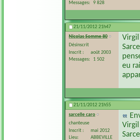
Messages
9 828
21/11/2012
21h47
Virgil
Nicolas Somme 80
Désinscrit
Sarce
Inscrit
août 2003
pense
Messages
1 502
eu ra
appar
21/11/2012
21h55
En
sarcelle caro
chanteuse
Virgil
Inscrit
mai 2012
Sarce
Lieu
ABBEVILLE