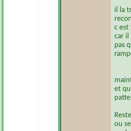
il la
recon
c est
car i
pas q
ramp
maint
et qu
patte
Reste
ou se