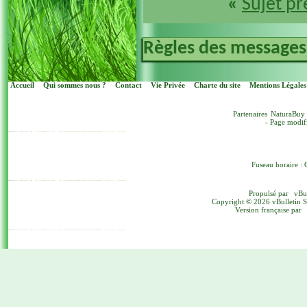
«
Sujet p
Règles des messages
Accueil
Qui sommes nous ?
Contact
Vie Privée
Charte du site
Mentions Légales
Partenaires
NaturaBuy
- Page modif
Fuseau horaire : 
Propulsé par
vBu
Copyright © 2026 vBulletin Sol
Version française par