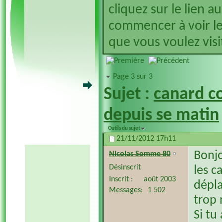
cliquez sur le lien a
commencer à voir le
que vous voulez visit
Page 3 sur 3
Sujet :
canard co
depuis se matin
Outils du sujet
21/11/2012
17h11
Bonj
Nicolas Somme 80
Désinscrit
les c
Inscrit
août 2003
dépla
Messages
1 502
trop m
Si tu