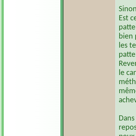
Sinon
Est c
patte
bien 
les t
patte
Reve
le ca
métho
même 
achev
Dans 
repos