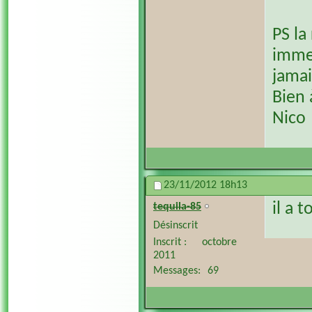
PS la
immed
jamai
Bien 
Nico
23/11/2012
18h13
il a 
tequila-85
Désinscrit
Inscrit
octobre
2011
Messages
69