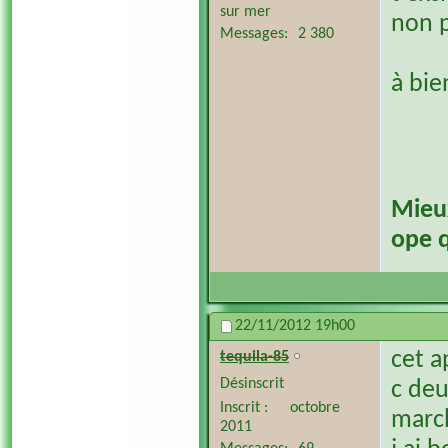
sur mer
non p
Messages
2 380
à bi
​Mieu
ope q
22/11/2012
19h00
cet a
tequila-85
Désinscrit
c deu
Inscrit
octobre
march
2011