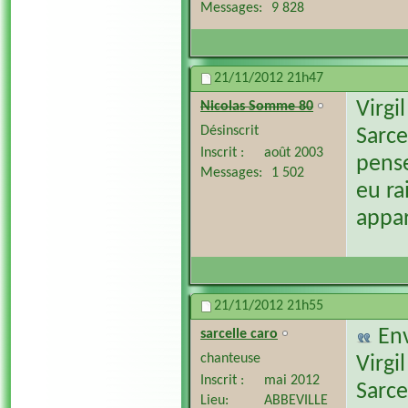
Messages
9 828
21/11/2012
21h47
Virgil
Nicolas Somme 80
Désinscrit
Sarce
Inscrit
août 2003
pense
Messages
1 502
eu ra
appar
21/11/2012
21h55
En
sarcelle caro
chanteuse
Virgil
Inscrit
mai 2012
Sarce
Lieu
ABBEVILLE