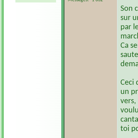
Messages
1 632
Son c
sur u
par l
march
Ca se
saute
deman
Ceci 
un pr
vers,
voulu
canta
toi p