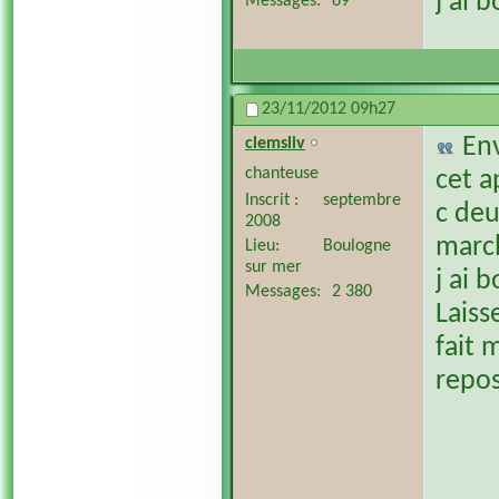
j ai 
Messages
69
23/11/2012
09h27
En
clemsliv
chanteuse
cet a
Inscrit
septembre
c deu
2008
march
Lieu
Boulogne
sur mer
j ai 
Messages
2 380
Laisse
fait 
repos