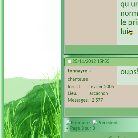
qu'u
norm
le pr
lui
25/11/2012
15h55
oups!
tonnayre
chanteuse
Inscrit
février 2005
Lieu
arcachon
Messages
2 577
Page 3 sur 3