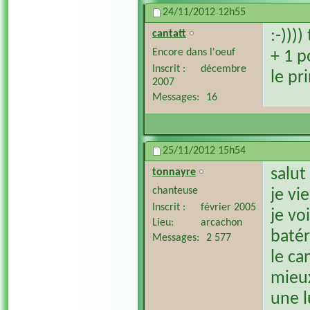
24/11/2012
12h55
:-)))
cantatt
Encore dans l'oeuf
+ 1 p
Inscrit
décembre
le pr
2007
Messages
16
25/11/2012
15h54
salut
tonnayre
chanteuse
je vi
Inscrit
février 2005
je vo
Lieu
arcachon
batér
Messages
2 577
le ca
mieux
une l