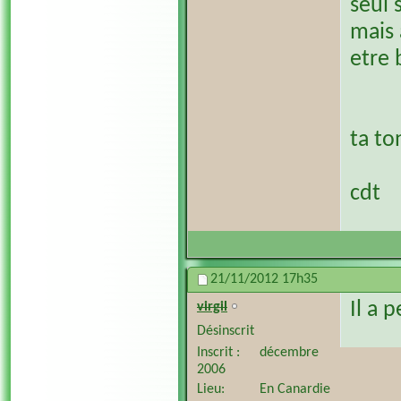
seul 
mais 
etre 
ta to
cdt
21/11/2012
17h35
Il a 
virgil
Désinscrit
Inscrit
décembre
2006
Lieu
En Canardie