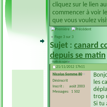
cliquez sur le lien a
commencer à voir le
que vous voulez visit
Page 3 sur 3
Sujet :
canard co
depuis se matin
Outils du sujet
21/11/2012
17h11
Bonj
Nicolas Somme 80
Désinscrit
les c
Inscrit
août 2003
dépla
Messages
1 502
trop m
Si tu