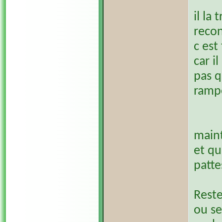
il la
recon
c est
car i
pas q
ramp
maint
et qu
patte
Reste
ou se