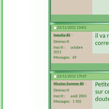
23/11/2012
11h01
il va
tequila-85
Désinscrit
corr
Inscrit
octobre
2011
Messages
69
23/11/2012
17h19
Petit
Nicolas Somme 80
Désinscrit
sur c
Inscrit
août 2003
doute
Messages
1 502