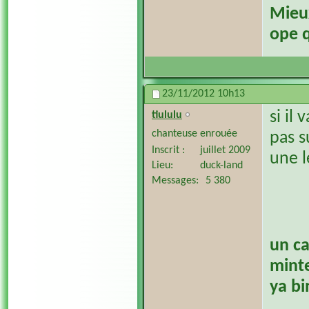
​Mieu
ope q
23/11/2012
10h13
si il
tiululu
chanteuse enrouée
pas su
Inscrit
juillet 2009
une l
Lieu
duck-land
Messages
5 380
un ca
minte
ya bi