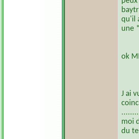
peux 
baytr
qu'il
une *
ok M
J ai 
coinc
.....
moi d
du te