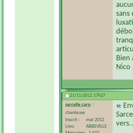
aucu
sans 
luxat
déboi
tranq
artic
Bien 
Nico
21/11/2012
17h27
En
sarcelle caro
chanteuse
Sarce
Inscrit
mai 2012
vers..
Lieu
ABBEVILLE