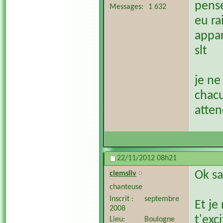
pense
Messages
1 632
eu ra
appar
slt
je ne
chacu
atten
22/11/2012
08h21
Ok sa
clemsliv
chanteuse
Inscrit
septembre
Et je
2008
t'exc
Lieu
Boulogne