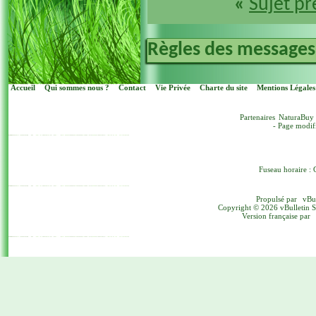
«
Sujet p
Règles des messages
Accueil
Qui sommes nous ?
Contact
Vie Privée
Charte du site
Mentions Légales
Partenaires
NaturaBuy
- Page modif
Fuseau horaire : 
Propulsé par
vBu
Copyright © 2026 vBulletin Sol
Version française par