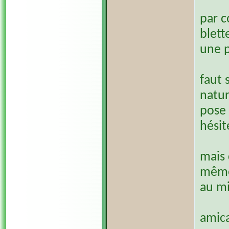
par c
blet
une p
faut 
natur
pose 
hésit
mais 
même
au mi
amic