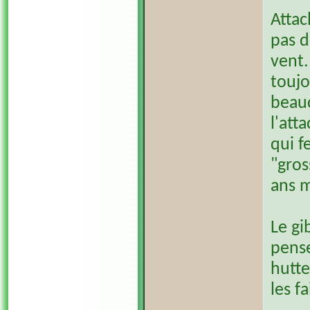
Attac
pas d
vent.
toujo
beauc
l'att
qui f
"gros
ans 
Le gi
pense
hutte
les f