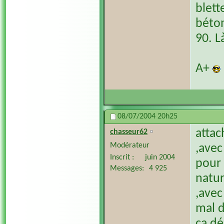
blett
béton
90. L
A+
08/07/2004
20h25
attac
chasseur62
Modérateur
,avec
Inscrit
juin 2004
pour 
Messages
4 925
natur
,avec
mal d
ca d