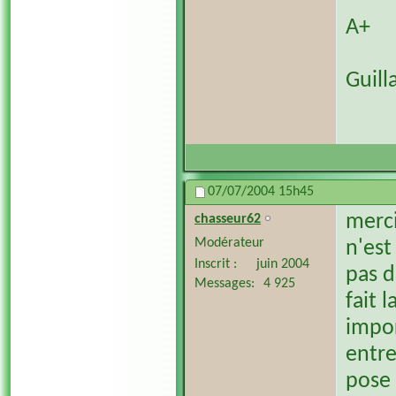
A+
Guil
07/07/2004
15h45
merci
chasseur62
Modérateur
n'est
Inscrit
juin 2004
pas d
Messages
4 925
fait 
impor
entre 
pose 