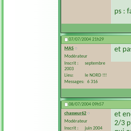
ps : 
07/07/2004
21h29
et pa
MAS
Modérateur
Inscrit
septembre
2003
Lieu
le NORD !!!
Messages
6 316
08/07/2004
09h57
et en
chasseur62
Modérateur
2/3 p
Inscrit
juin 2004