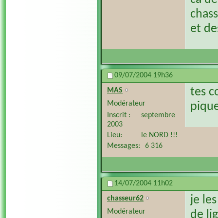
chass
et de
09/07/2004
19h36
tes c
MAS
Modérateur
pique
Inscrit
septembre
2003
Lieu
le NORD !!!
Messages
6 316
14/07/2004
11h02
je le
chasseur62
Modérateur
de li