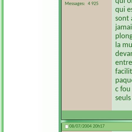
qui o
Messages
4 925
qui e
sont 
jamai
plong
la mu
devan
entre
facil
paque
c fou
seuls
08/07/2004
20h17