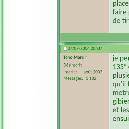
place
faire
de ti
07/07/2004
20h37
je pe
Tcho Marc
Désinscrit
135° 
Inscrit
août 2003
plusi
Messages
1 182
qu'il
metre
gibie
et le
ensui