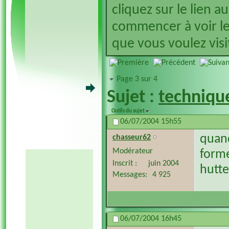
cliquez sur le lien a
commencer à voir le
que vous voulez visit
Page 3 sur 4
Sujet :
technique
Outils du sujet
06/07/2004
15h55
quand
chasseur62
Modérateur
form
Inscrit
juin 2004
hutte
Messages
4 925
06/07/2004
16h45