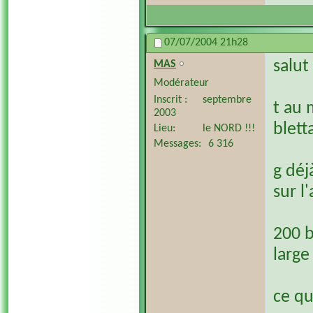
07/07/2004
21h28
salut
MAS
Modérateur
Inscrit
septembre
t au 
2003
blet
Lieu
le NORD !!!
Messages
6 316
g déj
sur l
200 b
large
ce qu