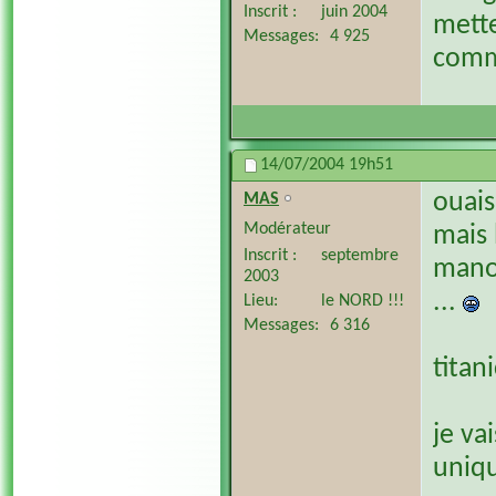
Inscrit
juin 2004
mette
Messages
4 925
comm
14/07/2004
19h51
ouais
MAS
Modérateur
mais 
Inscrit
septembre
mano
2003
...
Lieu
le NORD !!!
Messages
6 316
titani
je va
uniqu