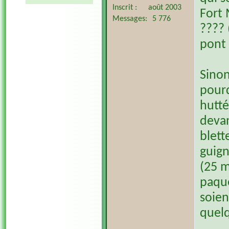
Inscrit
août 2003
Fort 
Messages
5 776
???? 
pont 
Sinon
pourq
hutté
devan
blett
guign
(25 m
paque
soien
quelq