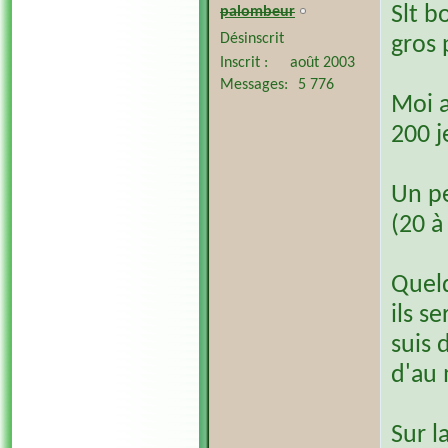
Slt b
palombeur
Désinscrit
gros
Inscrit
août 2003
Messages
5 776
Moi a
200 j
Un pe
(20 à
Quelq
ils s
suis 
d'au 
Sur l