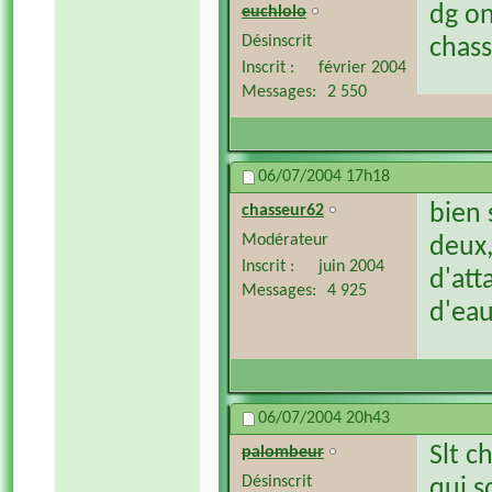
dg on
euchlolo
Désinscrit
chas
Inscrit
février 2004
Messages
2 550
06/07/2004
17h18
bien 
chasseur62
Modérateur
deux,
Inscrit
juin 2004
d'att
Messages
4 925
d'ea
06/07/2004
20h43
Slt c
palombeur
Désinscrit
qui s