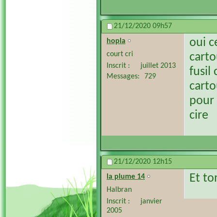
21/12/2020
09h57
oui c
hopla
court cri
carto
Inscrit
juillet 2013
fusil
Messages
729
carto
pour 
cire
21/12/2020
12h15
Et to
la plume 14
Halbran
Inscrit
janvier
2005