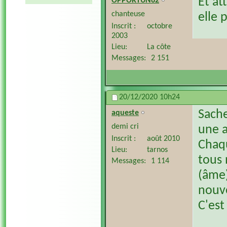
Et at
OPPORTUN62
chanteuse
elle 
Inscrit
octobre
2003
Lieu
La côte
Messages
2 151
20/12/2020
10h24
Sache
aqueste
demi cri
une a
Inscrit
août 2010
Chaqu
Lieu
tarnos
tous 
Messages
1 114
(âme)
nouvea
C'est 