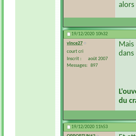
alors
19/12/2020
10h32
Mais 
vince27
court cri
dans 
Inscrit
août 2007
Messages
897
L'ouv
du c
19/12/2020
11h53