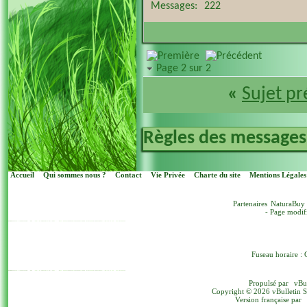
Messages
222
Page 2 sur 2
«
Sujet p
Règles des messages
Accueil
Qui sommes nous ?
Contact
Vie Privée
Charte du site
Mentions Légales
Partenaires
NaturaBuy
- Page modif
Fuseau horaire : 
Propulsé par
vBu
Copyright © 2026 vBulletin Sol
Version française par