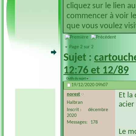
cliquez sur le lien a
commencer à voir le
que vous voulez visit
Page 2 sur 2
Sujet :
cartouche
12:76 et 12/89
Outils du sujet
19/12/2020
09h07
Et l
norest
Halbran
acier
Inscrit
décembre
2020
Messages
178
Le mo