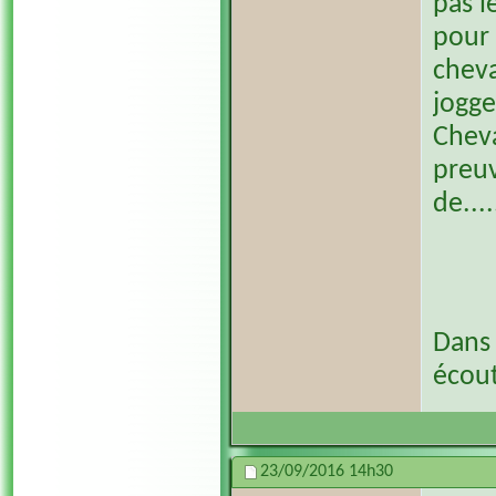
pas l
pour 
cheva
jogge
Cheva
preuv
de...
Dans 
écout
23/09/2016
14h30