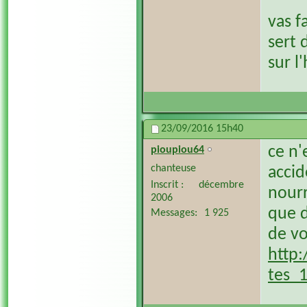
vas f
sert 
sur l
23/09/2016
15h40
ce n'
pioupiou64
chanteuse
accid
Inscrit
décembre
nourr
2006
que d
Messages
1 925
de vo
http:
tes_