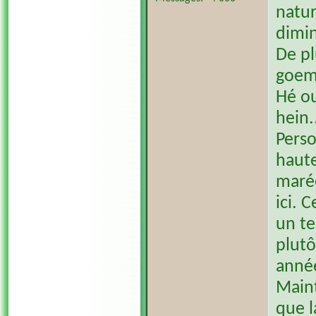
natur
dimin
De pl
goem
Hé ou
hein.
Perso
haute
marée
ici. 
un te
plutô
anné
Maint
que l