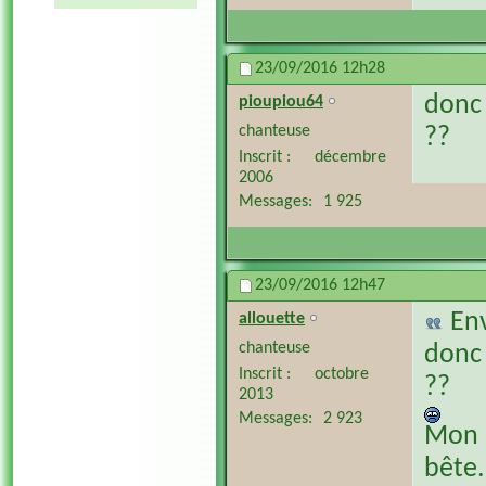
23/09/2016
12h28
donc 
pioupiou64
chanteuse
??
Inscrit
décembre
2006
Messages
1 925
23/09/2016
12h47
En
allouette
chanteuse
donc 
Inscrit
octobre
??
2013
Messages
2 923
Mon p
bête.