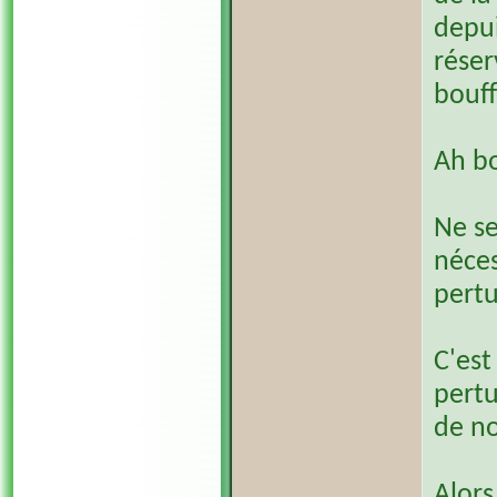
depui
réser
bouff
Ah bo
Ne se
néces
pertu
C'est
pertu
de no
Alors