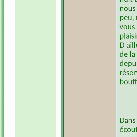
nous 
peu, 
vous 
plais
D ail
de la
depui
réser
bouff
Dans 
écout