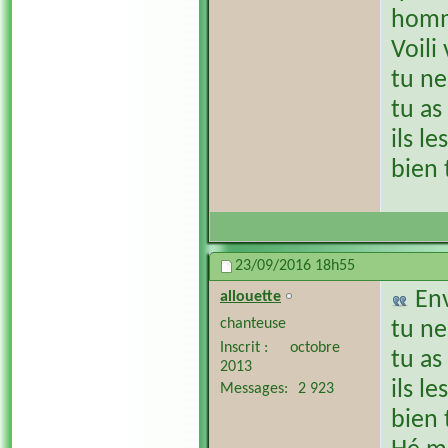
homme
Voili
tu ne
tu as
ils l
bien 
23/09/2016
18h55
En
allouette
chanteuse
tu ne
Inscrit
octobre
tu as
2013
ils l
Messages
2 923
bien 