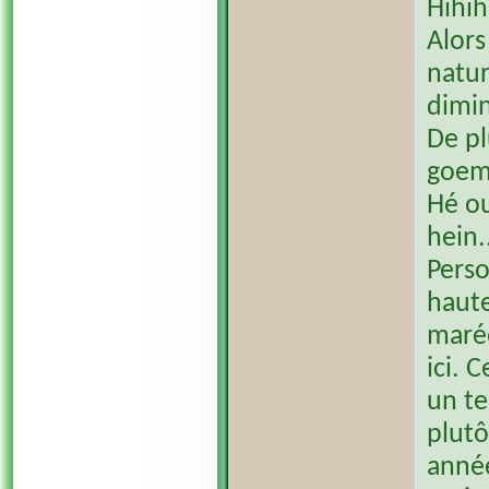
Hihih
Alors
natur
dimin
De pl
goem
Hé ou
hein.
Perso
haute
marée
ici. 
un te
plutô
anné