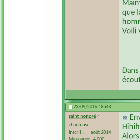
Maint
que l
homme
Voili
Dans 
écout
23/09/2016
18h48
En
saint nonoré
chanteuse
Hihih
Inscrit
août 2014
Alors
Messages
4 000