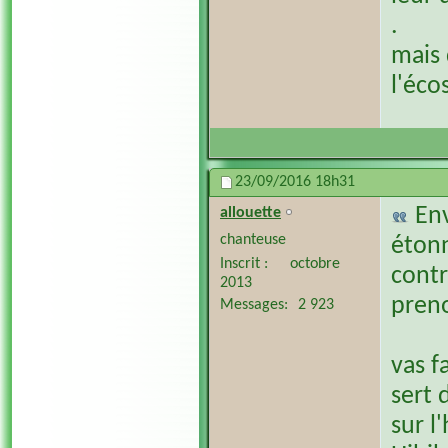
.
mais 
l'éco
23/09/2016
18h31
En
allouette
chanteuse
étonn
Inscrit
octobre
contr
2013
pren
Messages
2 923
vas f
sert 
sur l