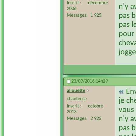
Inscrit
décembre
n'y a
2006
pas b
Messages
1 925
pas l
pour 
cheva
jogge
23/09/2016
14h29
En
allouette
chanteuse
je ch
Inscrit
octobre
vous 
2013
n'y a
Messages
2 923
pas b