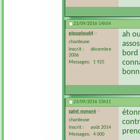
23/09/2016
14h54
ah ou
pioupiou64
chanteuse
assos
Inscrit
décembre
bord 
2006
conna
Messages
1 925
bonn
23/09/2016
15h11
étonn
saint nonoré
chanteuse
contr
Inscrit
août 2014
pren
Messages
4 000