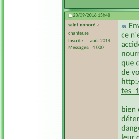
23/09/2016
15h48
En
saint nonoré
chanteuse
ce n'
Inscrit
août 2014
accid
Messages
4 000
nourr
que d
de vo
http:
tes_
bien 
déter
dange
leur