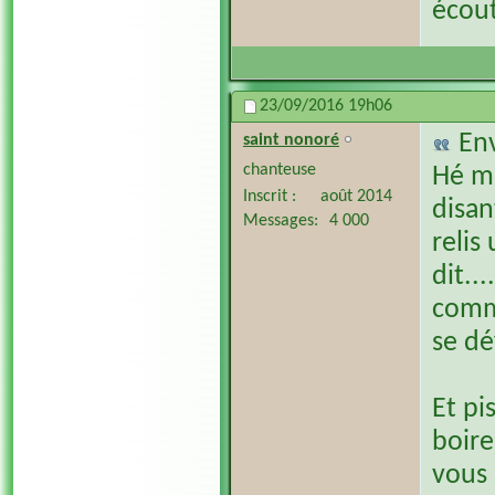
écout
23/09/2016
19h06
En
saint nonoré
chanteuse
Hé mo
Inscrit
août 2014
disan
Messages
4 000
relis
dit..
comme
se d
Et pi
boire
vous 