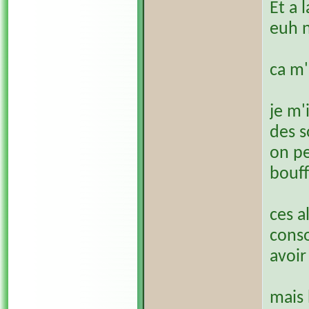
Et a 
euh 
ca m'
je m'
des s
on pe
bouf
ces a
conso
avoir
mais 