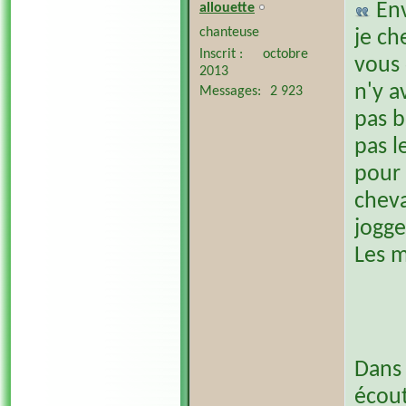
En
allouette
chanteuse
je ch
Inscrit
octobre
vous 
2013
n'y a
Messages
2 923
pas b
pas l
pour 
cheva
jogge
Les m
Dans 
écout