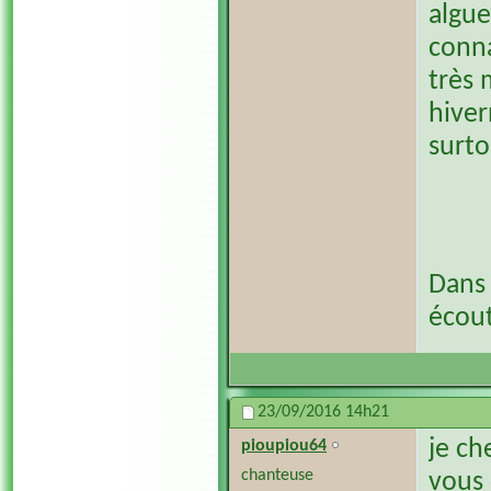
algue
conna
très 
hiver
surto
Dans 
écout
23/09/2016
14h21
je ch
pioupiou64
chanteuse
vous 