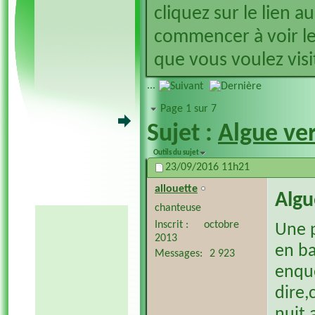
cliquez sur le lien a
commencer à voir le
que vous voulez visit
...
Page 1 sur 7
Sujet :
Algue ver
Outils du sujet
23/09/2016
11h21
allouette
Algu
chanteuse
Inscrit
octobre
Une p
2013
en ba
Messages
2 923
enquê
dire,
nuit 