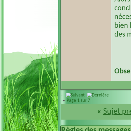
concl
néces
bien 
des m
Obser
...
Page 1 sur 7
«
Sujet p
Règles des messages