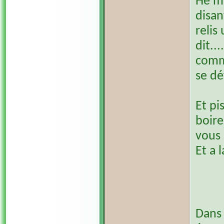
Hé mo
disan
relis
dit..
comme
se d
Et pi
boire
vous 
Et a 
Dans 