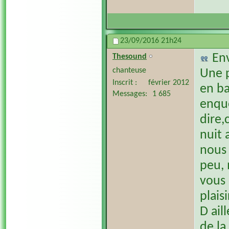
23/09/2016
21h24
En
Thesound
chanteuse
Une p
Inscrit
février 2012
en ba
Messages
1 685
enquê
dire,
nuit 
nous 
peu, 
vous 
plais
D ail
de la