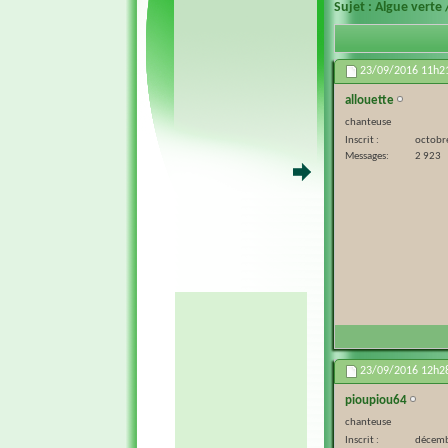
Sujet :
Algue verte 
23/09/2016
11h2
allouette
chanteuse
Inscrit
octobr
Messages
2 923
23/09/2016
12h2
pioupiou64
chanteuse
Inscrit
décemb