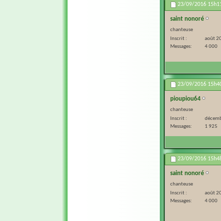
23/09/2016
15h1
saint nonoré
chanteuse
Inscrit
août 2
Messages
4 000
23/09/2016
15h4
pioupiou64
chanteuse
Inscrit
décemb
Messages
1 925
23/09/2016
15h4
saint nonoré
chanteuse
Inscrit
août 2
Messages
4 000