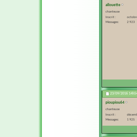
allouette
chanteuse
Inscrit
octobr
Messages
2 923
23/09/2016
14h5
pioupiou64
chanteuse
Inscrit
décemb
Messages
1 925