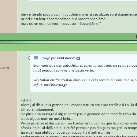
bien entendu pioupiou ; il faut déterminer si ces algues sont dangereus
priori c'est leur décomposition qui posent problème .
mais qu'en est il de leur impact sur l'écosystème ?
1
Envoyé par
saint nonoré
étonnant que des autochtones soient a contrario de ce que nous
e 2013
haut prenons comme une peste verte.
vas falloir étoffer loulou établir que cela sert de nourriture aux 
influe sur l'hivernage
Hihihih
Alors j ai dis que la gestion de l espace natura était pas terrible d OU la
siffleurs notamment.
De plus le ramassage d algue ne tri pas le goemon donc modification du b
a des algues marron aussi hein...
Perso je pense et des personnes hautement qualifiés que le problème de
résolu. Et je l ai déjà dit ici. Cet été presque pas d algues malgré un temp
tpre de l eau plutôt chaude par rapport à d autre année.