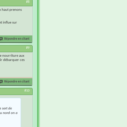
#8
n haut prenons
t influe sur
Répondre en citant
#9
de nourriture aux
oir débarquer ces
Répondre en citant
#10
a sert de
au nord on a