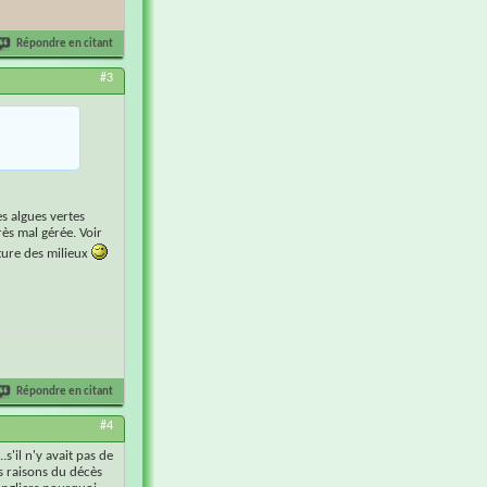
Répondre en citant
#3
es algues vertes
rès mal gérée. Voir
eture des milieux
Répondre en citant
#4
s'il n'y avait pas de
es raisons du décès