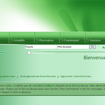
Actualités
Observations
Communauté
Annonces
A
Se souvenir de moi ?
Bienvenu
au gibier d'eau
Aménagement des Zones Humides
Algue verte / baie de St brieuc
ière visite, n'oubliez pas de consulter la
FAQ
en cliquant sur le lien au dessus. Vous devez 
ge: cliquez sur le lien au dessus pour vous inscrire. Pour commencer à voir les messages, 
r depuis la liste ci-dessous.