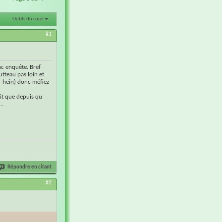
Outils du sujet
#1
nc enquête. Bref
utteau pas loin et
r hein) donc méfiez
dit que depuis qu
..
Répondre en citant
#2