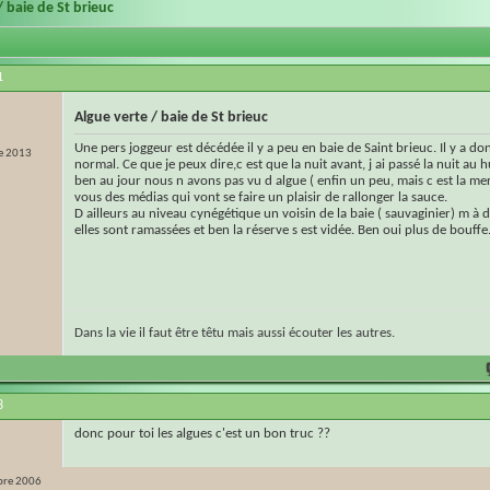
/ baie de St brieuc
1
Algue verte / baie de St brieuc
Une pers joggeur est décédée il y a peu en baie de Saint brieuc. Il y a do
e 2013
normal. Ce que je peux dire,c est que la nuit avant, j ai passé la nuit au h
ben au jour nous n avons pas vu d algue ( enfin un peu, mais c est la me
vous des médias qui vont se faire un plaisir de rallonger la sauce.
D ailleurs au niveau cynégétique un voisin de la baie ( sauvaginier) m à 
elles sont ramassées et ben la réserve s est vidée. Ben oui plus de bouffe.
Dans la vie il faut être têtu mais aussi écouter les autres.
8
donc pour toi les algues c'est un bon truc ??
re 2006