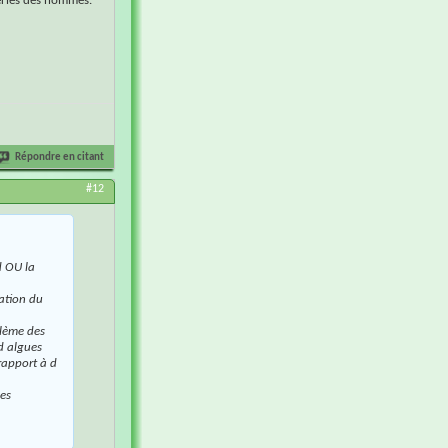
eries des hommes.
Répondre en citant
#12
 d OU la
ation du
blème des
 d algues
rapport à d
les