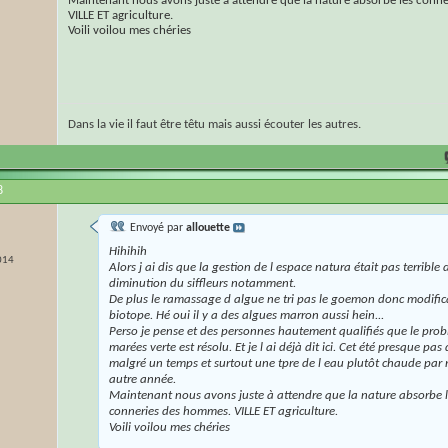
Maintenant nous avons juste à attendre que la nature absorbe les conn
VILLE ET agriculture.
Voili voilou mes chéries
Dans la vie il faut être têtu mais aussi écouter les autres.
8
Envoyé par
allouette
Hihihih
014
Alors j ai dis que la gestion de l espace natura était pas terrible
diminution du siffleurs notamment.
De plus le ramassage d algue ne tri pas le goemon donc modific
biotope. Hé oui il y a des algues marron aussi hein...
Perso je pense et des personnes hautement qualifiés que le pro
marées verte est résolu. Et je l ai déjà dit ici. Cet été presque pas
malgré un temps et surtout une tpre de l eau plutôt chaude par 
autre année.
Maintenant nous avons juste à attendre que la nature absorbe 
conneries des hommes. VILLE ET agriculture.
Voili voilou mes chéries