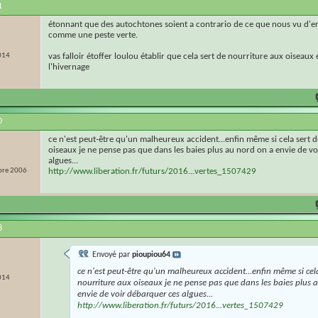
1
étonnant que des autochtones soient a contrario de ce que nous vu d'e
comme une peste verte.
014
vas falloir étoffer loulou établir que cela sert de nourriture aux oiseaux e
l'hivernage
0
ce n'est peut-être qu'un malheureux accident...enfin même si cela sert 
oiseaux je ne pense pas que dans les baies plus au nord on a envie de v
algues...
re 2006
http://www.liberation.fr/futurs/2016...vertes_1507429
8
Envoyé par
pioupiou64
ce n'est peut-être qu'un malheureux accident...enfin même si cel
014
nourriture aux oiseaux je ne pense pas que dans les baies plus 
envie de voir débarquer ces algues...
http://www.liberation.fr/futurs/2016...vertes_1507429