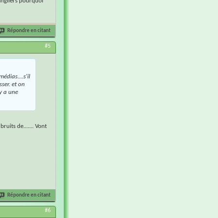
sangliers pourquoi
Répondre en citant
#5
édias....s'il
ser. et on
 y a une
bruits de....... Vont
Répondre en citant
#6