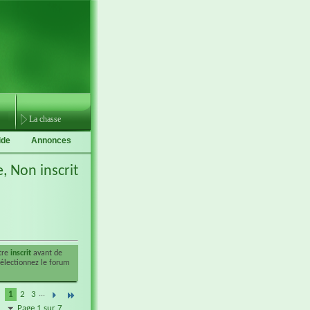
La chasse
ide
Annonces
e,
Non inscrit
être
inscrit
avant de
sélectionnez le forum
1
2
3
...
Page 1 sur 7