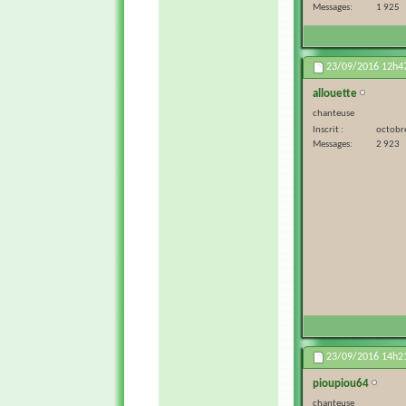
Messages
1 925
23/09/2016
12h4
allouette
chanteuse
Inscrit
octobr
Messages
2 923
23/09/2016
14h2
pioupiou64
chanteuse