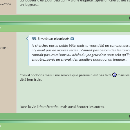
du joogeur c'est pour cela qu'il y a une enquête...après un cheval, des 
re 2006
un joggeur...
9
Envoyé par
pioupiou64
je cherches pas la petite bête, mais tu vous déjà un complot des m
e 2013
n'y avait pas de marées vertes , y'aurait pas besoin des les ramas
connait pas les raisons du décès du joogeur c'est pour cela qu'il
enquête...après un cheval, des sangliers pourquoi un joggeur...
Cheval cochons mais il me semble que preuve n est pas faite
mais les 
déjà bon train.
Dans la vie il faut être têtu mais aussi écouter les autres.
0