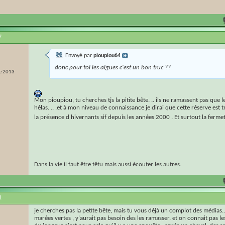
7
Envoyé par
pioupiou64
donc pour toi les algues c'est un bon truc ??
e 2013
Mon pioupiou, tu cherches tjs la pitite bête. .. ils ne ramassent pas que l
hélas. .. .et à mon niveau de connaissance je dirai que cette réserve est t
la présence d hivernants sif depuis les années 2000 . Et surtout la ferm
Dans la vie il faut être têtu mais aussi écouter les autres.
1
je cherches pas la petite bête, mais tu vous déjà un complot des médias....
marées vertes , y'aurait pas besoin des les ramasser. et on connait pas l