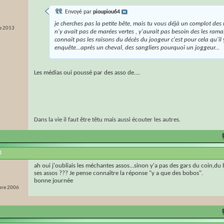
Envoyé par
pioupiou64
je cherches pas la petite bête, mais tu vous déjà un complot des m
e 2013
n'y avait pas de marées vertes , y'aurait pas besoin des les ramas
connait pas les raisons du décès du joogeur c'est pour cela qu'il
enquête...après un cheval, des sangliers pourquoi un joggeur...
Les médias oui poussé par des asso de....
Dans la vie il faut être têtu mais aussi écouter les autres.
4
ah oui j'oubliais les méchantes assos...sinon y'a pas des gars du coin,d
ses assos ??? Je pense connaître la réponse "y a que des bobos".
bonne journée
re 2006