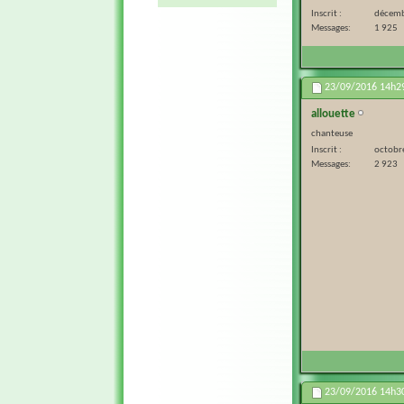
Inscrit
décemb
Messages
1 925
23/09/2016
14h2
allouette
chanteuse
Inscrit
octobr
Messages
2 923
23/09/2016
14h3