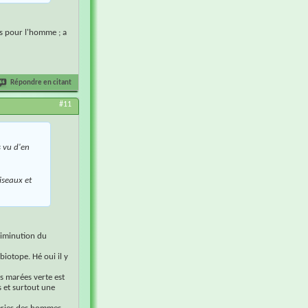
es pour l'homme ; a
Répondre en citant
#11
 vu d'en
oiseaux et
 diminution du
iotope. Hé oui il y
s marées verte est
s et surtout une