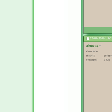
23/09/2016
18h3
allouette
chanteuse
Inscrit
octobr
Messages
2 923