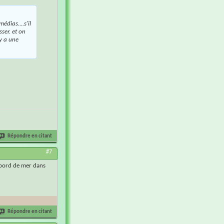
édias....s'il
ser. et on
 y a une
Répondre en citant
#7
u bord de mer dans
Répondre en citant