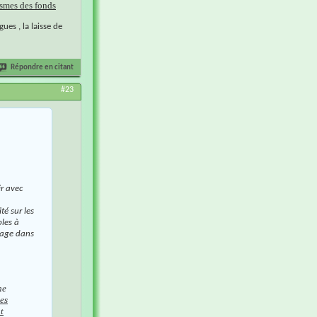
ismes des fonds
ues , la laisse de
Répondre en citant
#23
ir avec
ité sur les
bles à
agage dans
ne
es
t