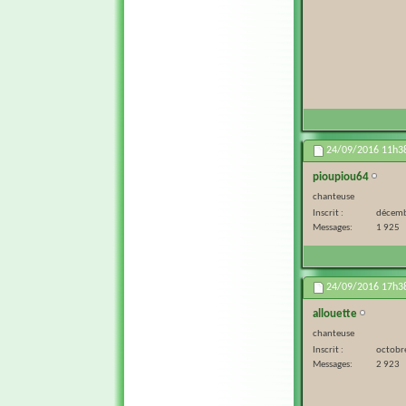
24/09/2016
11h3
pioupiou64
chanteuse
Inscrit
décemb
Messages
1 925
24/09/2016
17h3
allouette
chanteuse
Inscrit
octobr
Messages
2 923