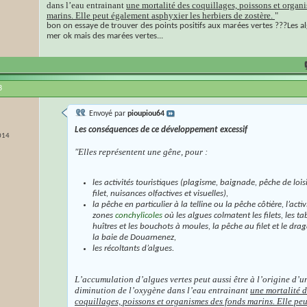
dans l’eau entrainant
une mortalité des coquillages, poissons et organ
marins. Elle peut également asphyxier les herbiers de zostère.
"
bon on essaye de trouver des points positifs aux marées vertes ???Les alg
mer ok mais des marées vertes...
3
Envoyé par
pioupiou64
Les conséquences de ce développement excessif
014
"Elles représentent une gêne, pour :
les activités touristiques (plagisme, baignade, pêche de lois
filet, nuisances olfactives et visuelles),
la pêche en particulier à la telline ou la pêche côtière, l’activ
zones
conchylicoles
où les algues colmatent les filets, les ta
huîtres et les bouchots à moules, la pêche au filet et le dr
la baie de Douarnenez,
les récoltants d’algues.
L’accumulation d’algues vertes peut aussi être à l’origine d’u
diminution de l’oxygène dans l’eau entrainant
une mortalité d
coquillages, poissons et organismes des fonds marins. Elle peu