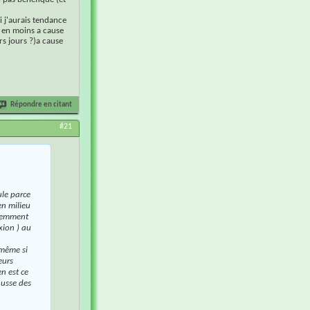
si j'aurais tendance
s en moins a cause
rs jours ?)a cause
Répondre en citant
#21
ule parce
en milieu
aremment
xion ) au
, même si
eurs
n est ce
ausse des