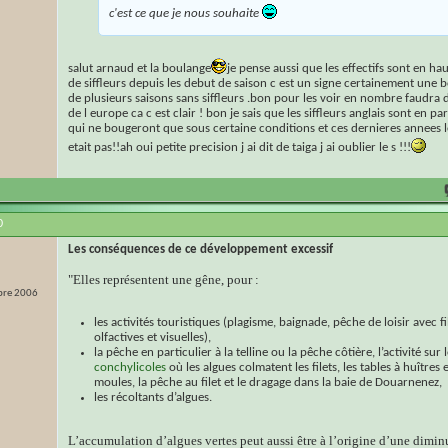
c'est ce que je nous souhaite
salut arnaud et la boulange
je pense aussi que les effectifs sont en ha
de siffleurs depuis les debut de saison c est un signe certainement une 
de plusieurs saisons sans siffleurs .bon pour les voir en nombre faudra 
de l europe ca c est clair ! bon je sais que les siffleurs anglais sont en pa
qui ne bougeront que sous certaine conditions et ces dernieres annees l
etait pas!!ah oui petite precision j ai dit de taiga j ai oublier le s !!!
0
Les conséquences de ce développement excessif
"Elles représentent une gêne, pour :
re 2006
les activités touristiques (plagisme, baignade, pêche de loisir avec f
olfactives et visuelles),
la pêche en particulier à la telline ou la pêche côtière, l’activité sur 
conchylicoles
où les algues colmatent les filets, les tables à huîtres
moules, la pêche au filet et le dragage dans la baie de Douarnenez,
les récoltants d’algues.
L’accumulation d’algues vertes peut aussi être à l’origine d’une dimi