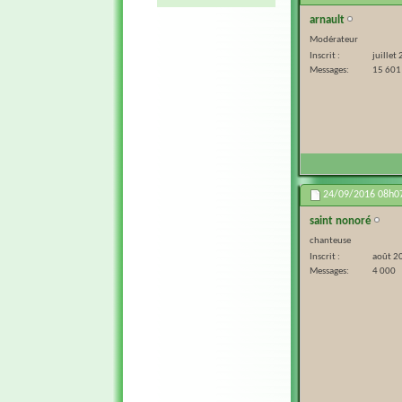
arnault
Modérateur
Inscrit
juillet
Messages
15 601
24/09/2016
08h0
saint nonoré
chanteuse
Inscrit
août 2
Messages
4 000