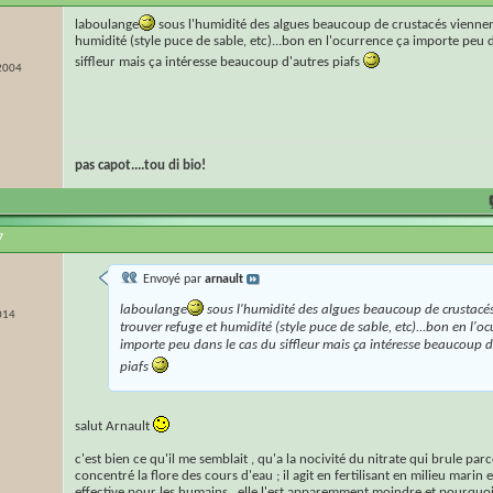
laboulange
sous l'humidité des algues beaucoup de crustacés viennen
humidité (style puce de sable, etc)...bon en l'ocurrence ça importe peu 
siffleur mais ça intéresse beaucoup d'autres piafs
 2004
pas capot....tou di bio!
7
Envoyé par
arnault
laboulange
sous l'humidité des algues beaucoup de crustacé
014
trouver refuge et humidité (style puce de sable, etc)...bon en l'o
importe peu dans le cas du siffleur mais ça intéresse beaucoup d
piafs
salut Arnault
c'est bien ce qu'il me semblait , qu'a la nocivité du nitrate qui brule par
concentré la flore des cours d'eau ; il agit en fertilisant en milieu marin et
effective pour les humains , elle l'est apparemment moindre et pourquoi