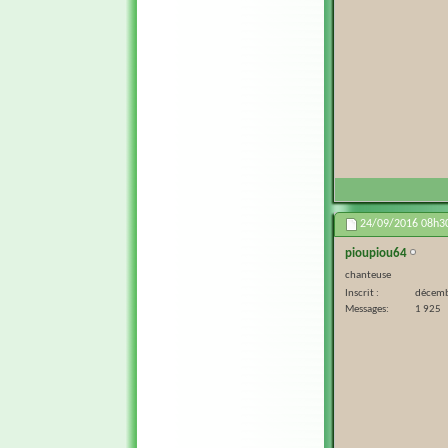
24/09/2016
08h3
pioupiou64
chanteuse
Inscrit
décemb
Messages
1 925