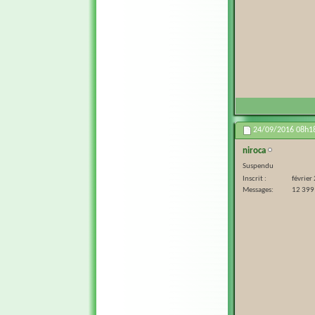
24/09/2016
08h1
niroca
Suspendu
Inscrit
février
Messages
12 399