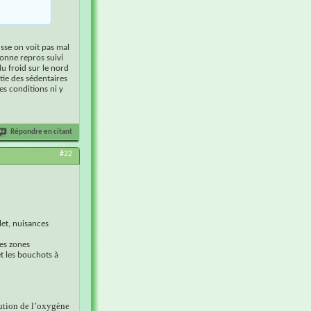
usse on voit pas mal
bonne repros suivi
du froid sur le nord
rtie des sédentaires
es conditions ni y
Répondre en citant
#22
ilet, nuisances
les zones
 et les bouchots à
nution de l’oxygène