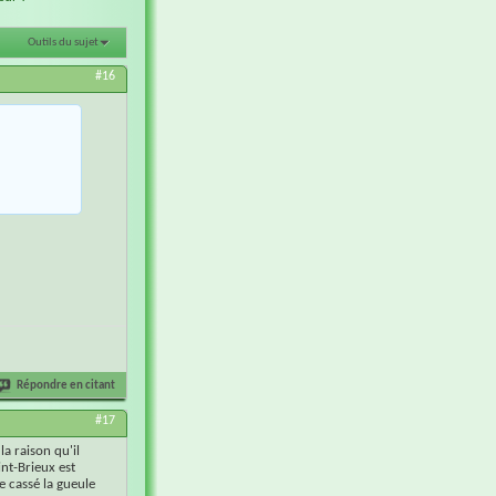
Outils du sujet
#16
Répondre en citant
#17
la raison qu'il
int-Brieux est
e cassé la gueule