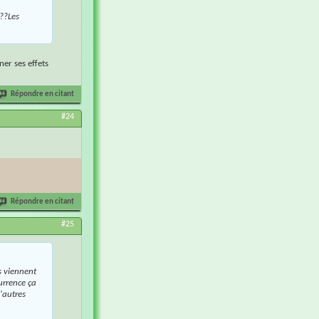
???Les
ner ses effets
Répondre en citant
#24
Répondre en citant
#25
s viennent
currence ça
'autres