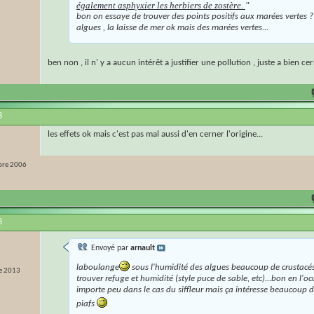
également asphyxier les herbiers de zostère.
"
bon on essaye de trouver des points positifs aux marées vertes 
algues , la laisse de mer ok mais des marées vertes...
ben non , il n' y a aucun intérêt a justifier une pollution , juste a bien cer
8
les effets ok mais c'est pas mal aussi d'en cerner l'origine...
re 2006
8
Envoyé par
arnault
laboulange
sous l'humidité des algues beaucoup de crustacé
e 2013
trouver refuge et humidité (style puce de sable, etc)...bon en l'o
importe peu dans le cas du siffleur mais ça intéresse beaucoup d
piafs