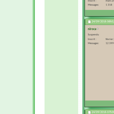
Inscrit
mars 2
Messages
1 318
24/09/2016
06h5
niroca
Suspendu
Inscrit
février
Messages
12 399
24/09/2016
07h3