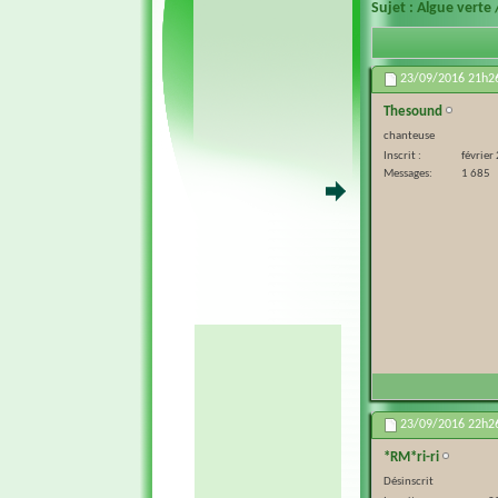
Sujet :
Algue verte 
23/09/2016
21h2
Thesound
chanteuse
Inscrit
février
Messages
1 685
23/09/2016
22h2
*RM*ri-ri
Désinscrit