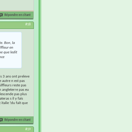
Répondre en citant
#18
e. Bon, la
ffleur en
e que ledit
nce
is 3 ans ont preleve
e autre n est pas
iffleurs reste pas
n angleterre pas eu
 descende pas plus
eras s il y fais
italie !du fait que
Répondre en citant
#19