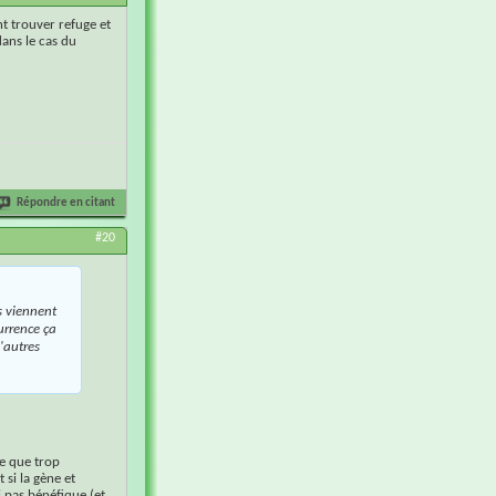
t trouver refuge et
dans le cas du
Répondre en citant
#20
s viennent
currence ça
'autres
ce que trop
 si la gène et
 pas bénéfique (et