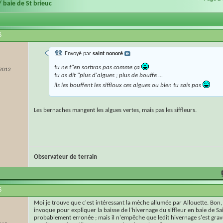
/ baie de St brieuc
6
Envoyé par
saint nonoré
tu ne t"en sortiras pas comme ça
 2012
tu as dit "plus d'algues ; plus de bouffe ...
ils les bouffent les siffloux ces algues ou bien tu sais pas
Les bernaches mangent les algues vertes, mais pas les siffleurs.
Observateur de terrain
6
Moi je trouve que c'est intéressant la mèche allumée par Allouette. Bon, 
invoque pour expliquer la baisse de l'hivernage du siffleur en baie de Sa
probablement erronée ; mais il n'empêche que ledit hivernage s'est grav