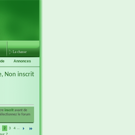
La chasse
ide
Annonces
e,
Non inscrit
être
inscrit
avant de
sélectionnez le forum
1
2
3
4
...
sur 7