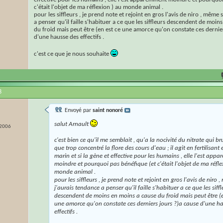
c'était l'objet de ma réflexion ) au monde animal .
pour les siffleurs , je prend note et rejoint en gros l'avis de niro , même 
a penser qu'il faille s'habituer a ce que les siffleurs descendent de moin
du froid mais peut être (en est ce une amorce qu'on constate ces dernie
d'une hausse des effectifs .
c'est ce que je nous souhaite
8
Envoyé par
saint nonoré
salut Arnault
 2006
c'est bien ce qu'il me semblait , qu'a la nocivité du nitrate qui br
que trop concentré la flore des cours d'eau ; il agit en fertilisant 
marin et si la gène et effective pour les humains , elle l'est app
moindre et pourquoi pas bénéfique (et c'était l'objet de ma réfle
monde animal .
pour les siffleurs , je prend note et rejoint en gros l'avis de niro 
j'aurais tendance a penser qu'il faille s'habituer a ce que les siffl
descendent de moins en moins a cause du froid mais peut être (e
une amorce qu'on constate ces derniers jours ?)a cause d'une h
effectifs .