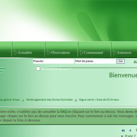
Actualités
Observations
Communauté
Annonces
A
Se souvenir de moi ?
Bienvenu
au gibier d'eau
Aménagement des Zones Humides
Algue verte / baie de St brieuc
ière visite, n'oubliez pas de consulter la
FAQ
en cliquant sur le lien au dessus. Vous devez 
ge: cliquez sur le lien au dessus pour vous inscrire. Pour commencer à voir les messages, 
r depuis la liste ci-dessous.
Page 2 