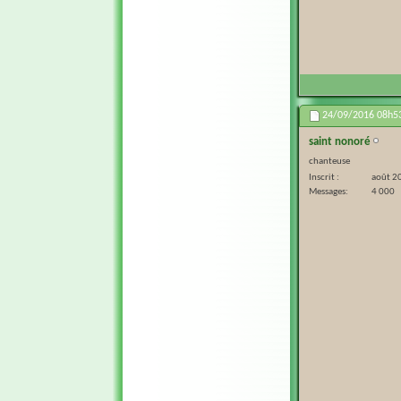
24/09/2016
08h5
saint nonoré
chanteuse
Inscrit
août 2
Messages
4 000