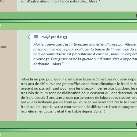
013
sur d'autre sites d'importance nationale... Alors ?
2
Envoyé par
ri-ri
Moi je trouve que c'est intéressant la mèche allumée par Allouett
 2006
raison qu'il invoque pour expliquer la baisse de l'hivernage du si
baie de Saint-Brieux est probablement erronée ; mais il n'empêch
hivernage s'est grave cassé la gueule sur d'autre sites d'importa
nationale... Alors ?
reflechi un peu pourquoi il c est casse la geule !!c est pas nouveau depu
tres peu de siffleurs c est general!!les conditions climatique le froid entr
present ou pas suffisant pour que les oiseaux hiverne plus bas donc les s
tres loin de leurs zone de nidification pour ceussent qui ont descendu e
de froid depuis 3 ans une grosse partie venue de taiga et des steppe ne
bas que la hollande pas de froid qui dure et pas assez fort!!et tu le constat
froid sur l europe tu verra enormement de siffleurs en france espagne et 
le prelevement aussi a etait tres faible depuis 3ans!!!
0