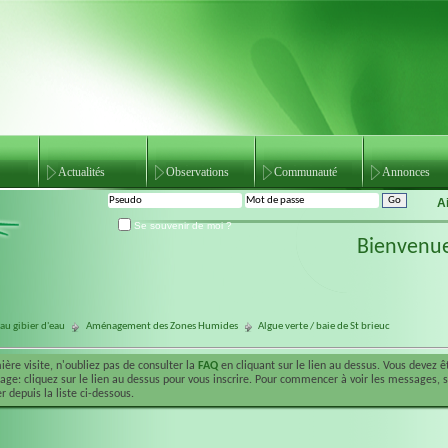
Actualités
Observations
Communauté
Annonces
A
Se souvenir de moi ?
Bienvenu
au gibier d'eau
Aménagement des Zones Humides
Algue verte / baie de St brieuc
ière visite, n'oubliez pas de consulter la
FAQ
en cliquant sur le lien au dessus. Vous devez 
ge: cliquez sur le lien au dessus pour vous inscrire. Pour commencer à voir les messages, 
r depuis la liste ci-dessous.