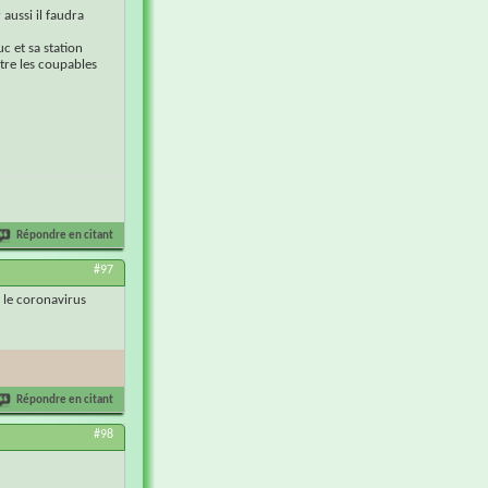
aussi il faudra
uc et sa station
tre les coupables
Répondre en citant
#97
s le coronavirus
Répondre en citant
#98