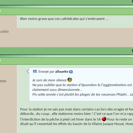
9
Bien moins grave que ces cathédrales qui s'embrasent ...
e 2003
4
Envoyé par
allouette
Je sors de mon silence
 2005
Ne pas oublier que la station d'épuration le l'agglomération est 
clairement sous dimensionnée...
Pis cette année c'est plutôt les plages de tes vacances Phiphi... L
Pour la station je ne sais pas mais dans certains cas lors des orages et for
déborde...du coup...elle stationne moins bien ! C'est ce que l'on m'a ra
l'interdiction de la pêche à pied cet hiver dans le 56
Pour le reste un
disait qu'il ressentait les effets du bassin de la Vilaine jusque Houat, Hoedi