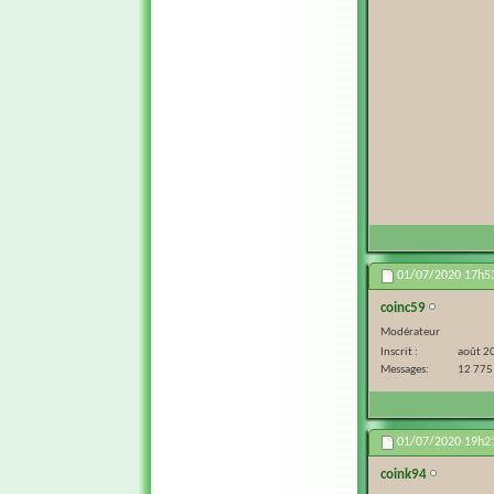
01/07/2020
17h5
coinc59
Modérateur
Inscrit
août 2
Messages
12 775
01/07/2020
19h2
coink94