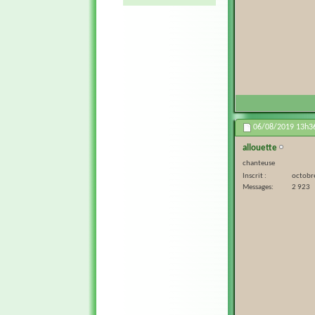
06/08/2019
13h3
allouette
chanteuse
Inscrit
octobr
Messages
2 923