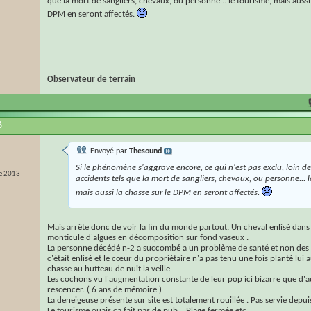
que la mort de sangliers, chevaux, ou personne... le tourisme, mais aussi 
DPM en seront affectés.
Observateur de terrain
6
Envoyé par
Thesound
Si le phénomène s'aggrave encore, ce qui n'est pas exclu, loin de 
e 2013
accidents tels que la mort de sangliers, chevaux, ou personne... l
mais aussi la chasse sur le DPM en seront affectés.
Mais arrête donc de voir la fin du monde partout. Un cheval enlisé dans
monticule d'algues en décomposition sur fond vaseux .
La personne décédé n-2 a succombé a un problème de santé et non des 
c'était enlisé et le cœur du propriétaire n'a pas tenu une fois planté lui au
chasse au hutteau de nuit la veille
Les cochons vu l'augmentation constante de leur pop ici bizarre que d'au
rescencer. ( 6 ans de mémoire )
La deneigeuse présente sur site est totalement rouillée . Pas servie depui
Le tourisme ouais ça fait pas de pub... Plage fermée etc...