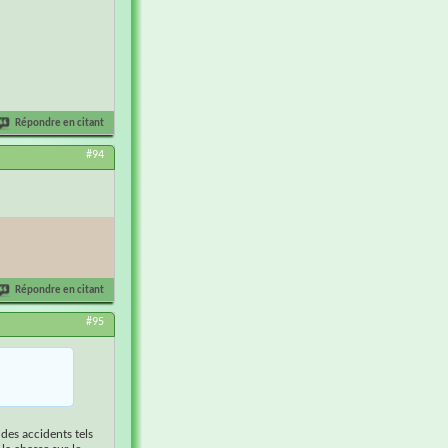
Répondre en citant
#94
Répondre en citant
#95
 des accidents tels