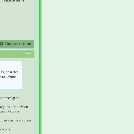
la chasse sur le
Répondre en citant
#96
là, et si des
e tourisme,
 un très gros
algues . Son chien
ssi. J'étais en
tres cas ne soit pas
s 4 ans.