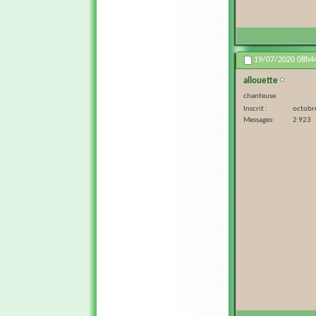
19/07/2020
08h4
allouette
chanteuse
Inscrit
octobr
Messages
2 923