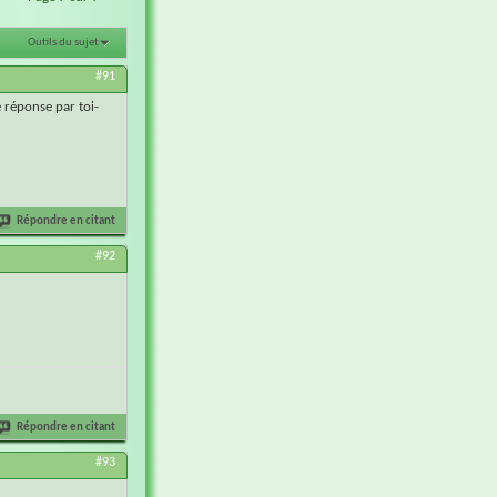
Outils du sujet
#91
e réponse par toi-
Répondre en citant
#92
Répondre en citant
#93