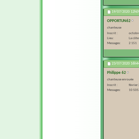
19/07/2020
12h0
OPPORTUN62
chanteuse
Inscrit
octobr
Lieu
La côte
Messages
2 151
23/07/2020
16h4
Philippe 62
chanteuse enrouée
Inscrit
février
Messages
10 505