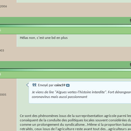
r 2006
5
Hélas non, c'est une bd en plus
003
4
Envoyé par
coinc59
Je viens de lire "Algues vertes-l'histoire interdite". Fort dérangea
 2005
coronavirus mais aussi passionnant
Ce sont des phénomènes issus de la surreprésentation agricole parmi les
conséquent de la conduite des politiques locales souvent considérées 
comme un prolongement du syndicalisme...Même si la proportion baisse
retraités, ceux issus de l'agriculture reste avant tout des...agriculteurs a