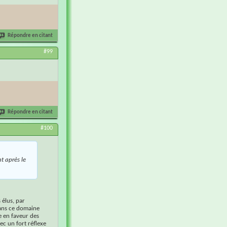
Répondre en citant
#99
Répondre en citant
#100
nt après le
 élus, par
dans ce domaine
 en faveur des
vec un fort réflexe