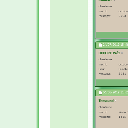
allouette
chanteuse
Inscrit
octobr
Messages
2 923
24/07/2019
18h4
OPPORTUN62
chanteuse
Inscrit
octobr
Lieu
La côte
Messages
2 151
06/08/2019
11h3
Thesound
chanteuse
Inscrit
février
Messages
1 685