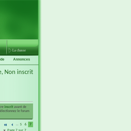
La chasse
ide
Annonces
e,
Non inscrit
être
inscrit
avant de
sélectionnez le forum
...
5
6
7
Page 7 sur 7