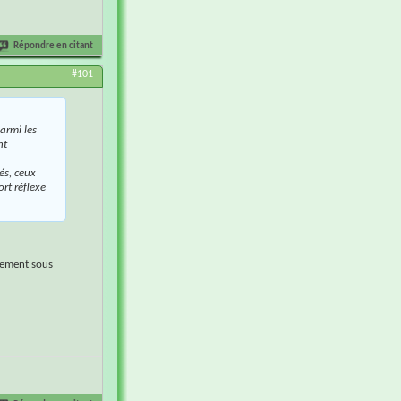
Répondre en citant
#101
armi les
nt
és, ceux
ort réflexe
irement sous