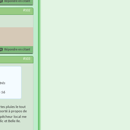
Répondre en citant
#102
Répondre en citant
#103
très
e 56
tes pluies le tout
pporté à propos de
 pêcheur local me
c et Belle Ile.