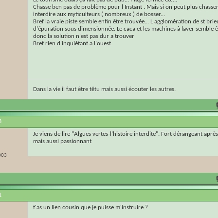
Chasse ben pas de problème pour l Instant . Mais si on peut plus chasser 
interdire aux myticulteurs ( nombreux ) de bosser...
Bref la vraie piste semble enfin être trouvée... L agglomération de st brie
d'épuration sous dimensionnée. Le caca et les machines à laver semble ê
donc la solution n'est pas dur a trouver
Bref rien d'inquiétant a l'ouest
Dans la vie il faut être têtu mais aussi écouter les autres.
3
Je viens de lire "Algues vertes-l'histoire interdite". Fort dérangeant aprè
mais aussi passionnant
003
1
t'as un lien cousin que je puisse m'instruire ?