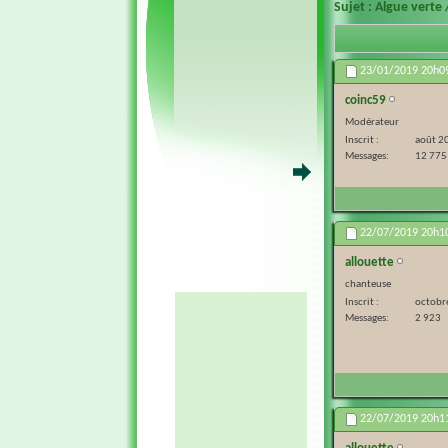
Sujet :
Algue verte 
23/01/2019
20h0
coinc59
Modérateur
Inscrit
août 2
Messages
12 775
22/07/2019
20h1
allouette
chanteuse
Inscrit
octobr
Messages
2 923
22/07/2019
20h1