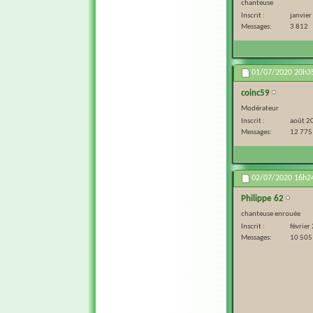
chanteuse
Inscrit
janvie
Messages
3 812
01/07/2020
20h3
coinc59
Modérateur
Inscrit
août 2
Messages
12 775
02/07/2020
16h2
Philippe 62
chanteuse enrouée
Inscrit
février
Messages
10 505