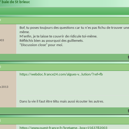
/ baie de St brieuc
9
Bof, tu poses toujours des questions car tu n'es pas fichu de trouver un
même.
M'enfin, je te laisse te couvrir de ridicule toi-même.
003
Réfléchis bien au pourquoi des guillemets.
"Discussion close" pour moi.
0
https://webdoc.france24.com/algues-v...lution/?ref=fb
e 2013
Dans la vie il faut être têtu mais aussi écouter les autres.
1
https://www.ouest-france.fr/bretagne...box=1563782003