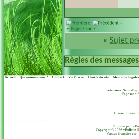
...
Page 7 sur 7
«
Sujet p
Règles des messages
Accueil
Qui sommes nous ?
Contact
Vie Privée
Charte du site
Mentions Légales
Partenaires
NaturaBuy
- Page modif
Fuseau horaire : 
Propulsé par
vBu
Copyright © 2026 vBulletin Sol
Version française par