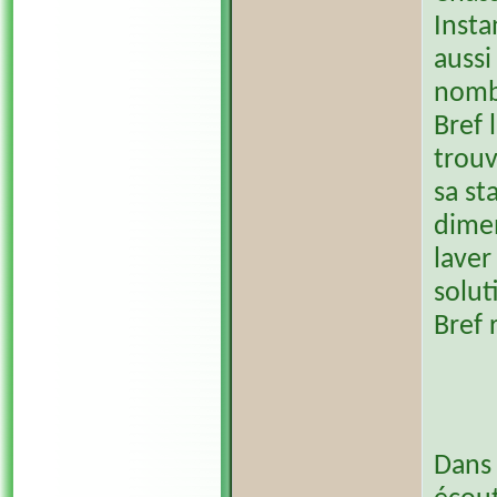
Insta
aussi
nombr
Bref 
trouv
sa st
dimen
laver
solut
Bref 
Dans 