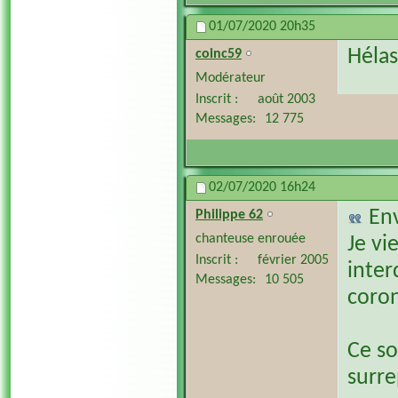
01/07/2020
20h35
Hélas
coinc59
Modérateur
Inscrit
août 2003
Messages
12 775
02/07/2020
16h24
En
Philippe 62
chanteuse enrouée
Je vi
Inscrit
février 2005
inter
Messages
10 505
coron
Ce so
surre