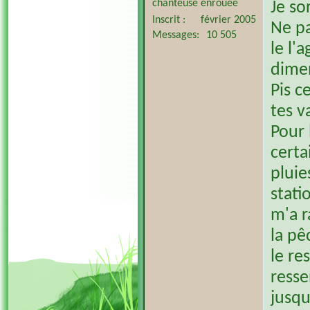
chanteuse enrouée
Je so
Inscrit
février 2005
Ne pa
Messages
10 505
le l'
dime
Pis c
tes v
Pour 
certa
pluie
stati
m'a r
la pê
le re
resse
jusqu