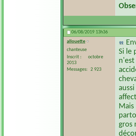
Obser
06/08/2019
13h36
En
allouette
chanteuse
Si le
Inscrit
octobre
n'est
2013
accid
Messages
2 923
cheva
aussi
affec
Mais 
parto
gros 
décom