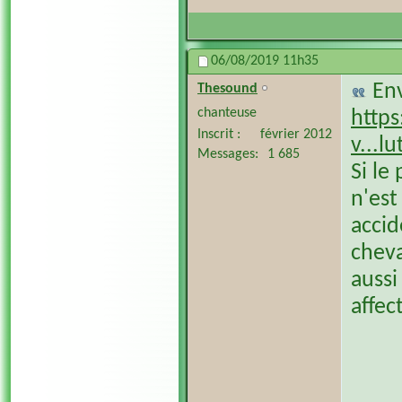
06/08/2019
11h35
En
Thesound
chanteuse
http
Inscrit
février 2012
v...l
Messages
1 685
Si le
n'est
accid
cheva
aussi
affec