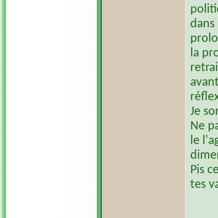
polit
dans
prol
la pr
retra
avant
réfle
Je so
Ne pa
le l'
dime
Pis c
tes v