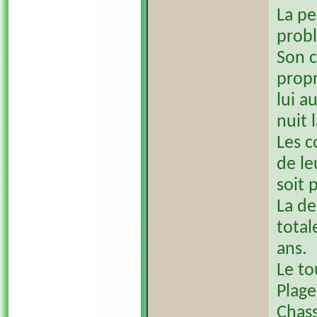
La p
probl
Son c
propr
lui a
nuit l
Les c
de le
soit 
La de
total
ans.
Le to
Plage
Chass