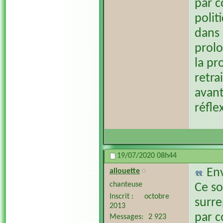
par c
polit
dans
prol
la pr
retra
avant
réfle
19/07/2020
08h44
En
allouette
chanteuse
Ce so
Inscrit
octobre
surre
2013
par c
Messages
2 923