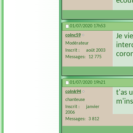
écout
01/07/2020
17h53
Je vi
coinc59
Modérateur
inter
Inscrit
août 2003
coron
Messages
12 775
01/07/2020
19h21
t'as 
coink94
chanteuse
m'ins
Inscrit
janvier
2006
Messages
3 812