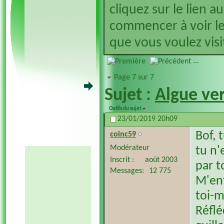
cliquez sur le lien a
commencer à voir le
que vous voulez visit
...
Page 7 sur 7
Sujet :
Algue ver
Outils du sujet
23/01/2019
20h09
Bof, 
coinc59
Modérateur
tu n'
Inscrit
août 2003
par 
Messages
12 775
M'enf
toi-
Réflé