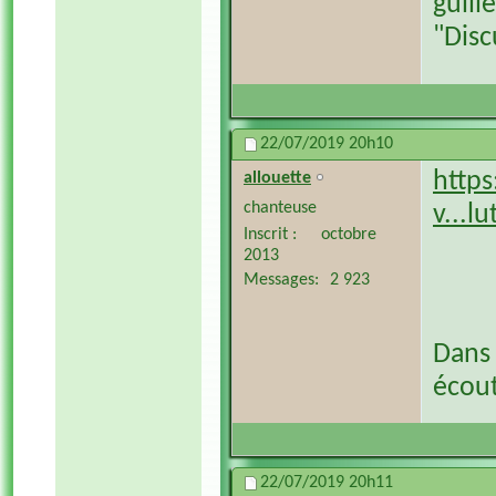
guill
"Disc
22/07/2019
20h10
http
allouette
chanteuse
v...l
Inscrit
octobre
2013
Messages
2 923
Dans 
écout
22/07/2019
20h11