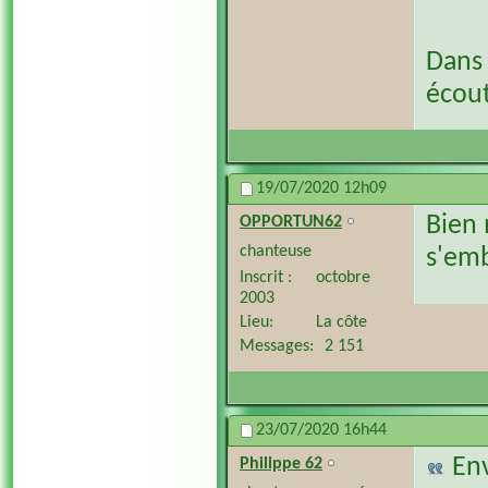
Dans 
écout
19/07/2020
12h09
Bien 
OPPORTUN62
chanteuse
s'emb
Inscrit
octobre
2003
Lieu
La côte
Messages
2 151
23/07/2020
16h44
En
Philippe 62