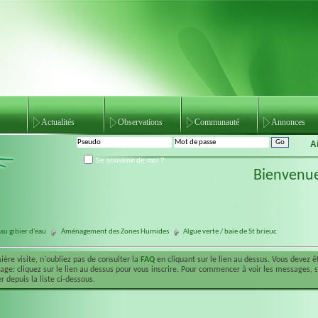
Actualités
Observations
Communauté
Annonces
A
Se souvenir de moi ?
Bienvenu
au gibier d'eau
Aménagement des Zones Humides
Algue verte / baie de St brieuc
ière visite, n'oubliez pas de consulter la
FAQ
en cliquant sur le lien au dessus. Vous devez 
ge: cliquez sur le lien au dessus pour vous inscrire. Pour commencer à voir les messages, 
r depuis la liste ci-dessous.