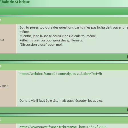
/ baie de St brieuc
9
Bof, tu poses toujours des questions car tu n'es pas fichu de trouver un
même.
M'enfin, je te laisse te couvrir de ridicule toi-même.
003
Réfléchis bien au pourquoi des guillemets.
"Discussion close" pour moi.
0
https://webdoc.france24.com/algues-v...lution/?ref=fb
e 2013
Dans la vie il faut être têtu mais aussi écouter les autres.
1
https://www.ouest-france.fr/bretagne...box=1563782003