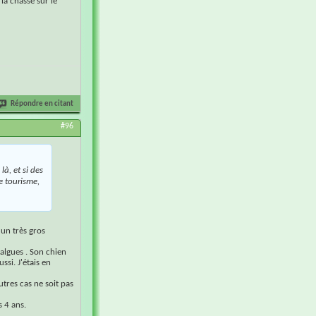
la chasse sur le
Répondre en citant
#96
là, et si des
e tourisme,
 un très gros
algues . Son chien
ssi. J'étais en
tres cas ne soit pas
s 4 ans.