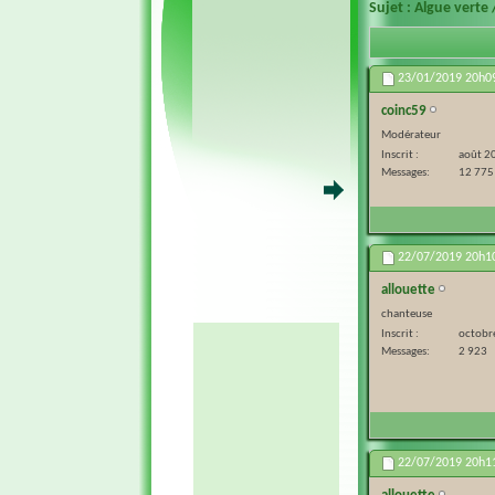
Sujet :
Algue verte 
23/01/2019
20h0
coinc59
Modérateur
Inscrit
août 2
Messages
12 775
22/07/2019
20h1
allouette
chanteuse
Inscrit
octobr
Messages
2 923
22/07/2019
20h1