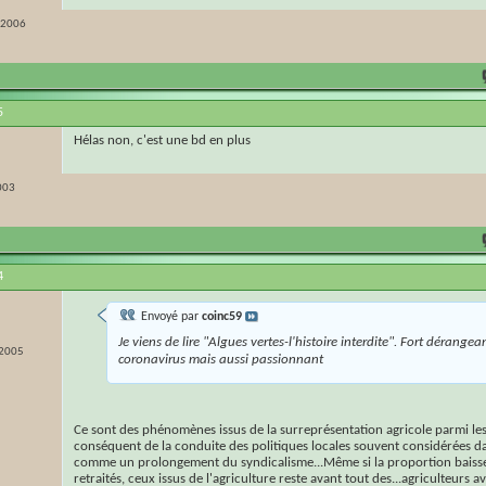
r 2006
5
Hélas non, c'est une bd en plus
003
4
Envoyé par
coinc59
Je viens de lire "Algues vertes-l'histoire interdite". Fort dérangea
 2005
coronavirus mais aussi passionnant
Ce sont des phénomènes issus de la surreprésentation agricole parmi les
conséquent de la conduite des politiques locales souvent considérées 
comme un prolongement du syndicalisme...Même si la proportion baisse
retraités, ceux issus de l'agriculture reste avant tout des...agriculteurs a