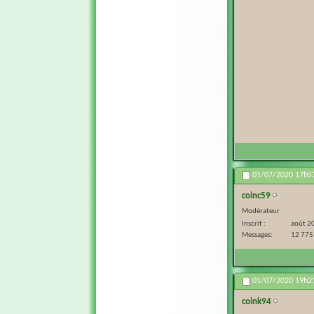
01/07/2020
17h5
coinc59
Modérateur
Inscrit
août 2
Messages
12 775
01/07/2020
19h2
coink94