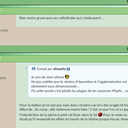
9
Bien moins grave que ces cathédrales qui s'embrasent ...
e 2003
4
Envoyé par
allouette
Je sors de mon silence
 2005
Ne pas oublier que la station d'épuration le l'agglomération est 
clairement sous dimensionnée...
Pis cette année c'est plutôt les plages de tes vacances Phiphi... L
Pour la station je ne sais pas mais dans certains cas lors des orages et for
déborde...du coup...elle stationne moins bien ! C'est ce que l'on m'a ra
l'interdiction de la pêche à pied cet hiver dans le 56
Pour le reste un
disait qu'il ressentait les effets du bassin de la Vilaine jusque Houat, Hoedi