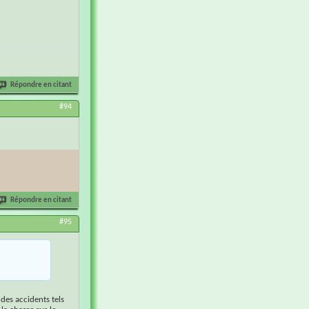
Répondre en citant
#94
Répondre en citant
#95
 des accidents tels