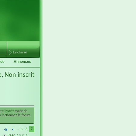
La chasse
ide
Annonces
e,
Non inscrit
être
inscrit
avant de
sélectionnez le forum
...
5
6
7
Page 7 sur 7