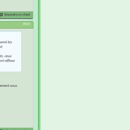
Répondre en citant
#101
armi les
nt
és, ceux
ort réflexe
irement sous