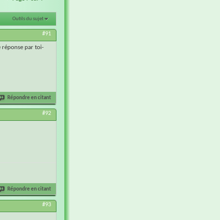
Outils du sujet
#91
e réponse par toi-
Répondre en citant
#92
Répondre en citant
#93