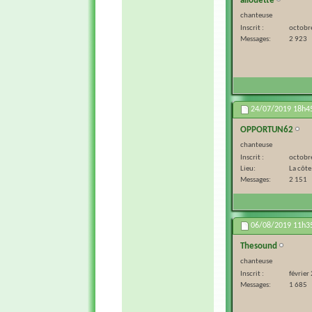
allouette
chanteuse
Inscrit
octobr
Messages
2 923
24/07/2019
18h4
OPPORTUN62
chanteuse
Inscrit
octobr
Lieu
La côte
Messages
2 151
06/08/2019
11h3
Thesound
chanteuse
Inscrit
février
Messages
1 685