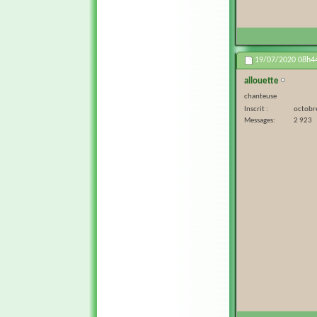
19/07/2020
08h4
allouette
chanteuse
Inscrit
octobr
Messages
2 923