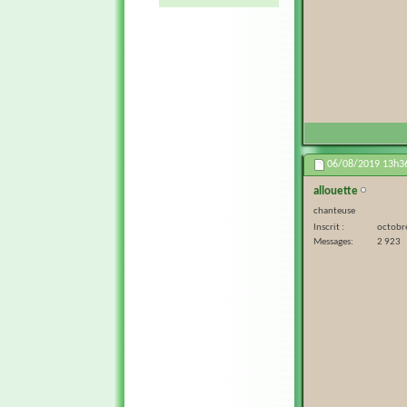
06/08/2019
13h3
allouette
chanteuse
Inscrit
octobr
Messages
2 923