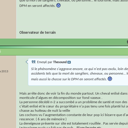
que la mort de sangliers, chevaux, ou personne... le tourisme, mais aussi 
DPM en seront affectés.
Observateur de terrain
6
Envoyé par
Thesound
Si le phénomène s'aggrave encore, ce qui n'est pas exclu, loin de 
e 2013
accidents tels que la mort de sangliers, chevaux, ou personne... l
mais aussi la chasse sur le DPM en seront affectés.
Mais arrête donc de voir la fin du monde partout. Un cheval enlisé dans
monticule d'algues en décomposition sur fond vaseux .
La personne décédé n-2 a succombé a un problème de santé et non des 
c'était enlisé et le cœur du propriétaire n'a pas tenu une fois planté lui au
chasse au hutteau de nuit la veille
Les cochons vu l'augmentation constante de leur pop ici bizarre que d'au
rescencer. ( 6 ans de mémoire )
La deneigeuse présente sur site est totalement rouillée . Pas servie depui
Le tourisme ouais ça fait pas de pub... Plage fermée etc...