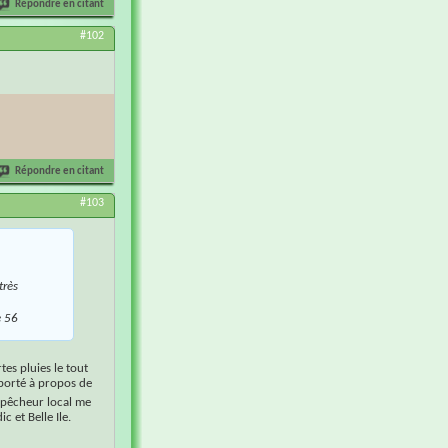
Répondre en citant
#102
Répondre en citant
#103
très
e 56
tes pluies le tout
pporté à propos de
 pêcheur local me
c et Belle Ile.