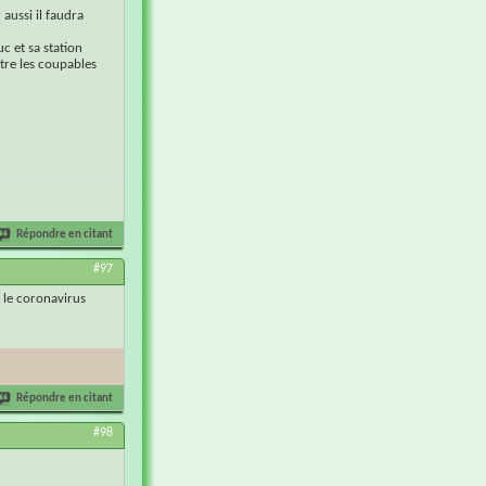
aussi il faudra
uc et sa station
tre les coupables
Répondre en citant
#97
s le coronavirus
Répondre en citant
#98