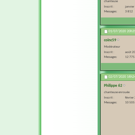
chanteuse
Inscrit
janvie
Messages
3 812
01/07/2020
20h3
coinc59
Modérateur
Inscrit
août 2
Messages
12 775
02/07/2020
16h2
Philippe 62
chanteuse enrouée
Inscrit
février
Messages
10 505