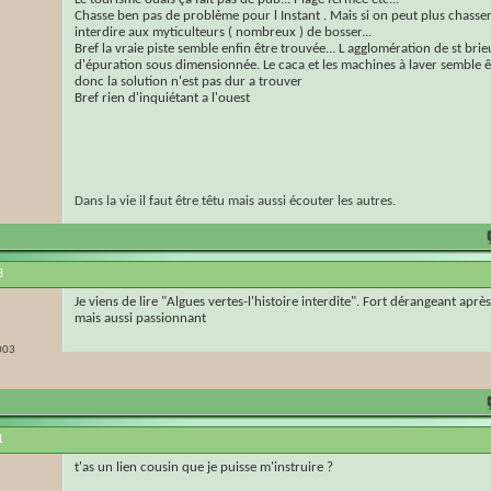
Chasse ben pas de problème pour l Instant . Mais si on peut plus chasser 
interdire aux myticulteurs ( nombreux ) de bosser...
Bref la vraie piste semble enfin être trouvée... L agglomération de st brie
d'épuration sous dimensionnée. Le caca et les machines à laver semble ê
donc la solution n'est pas dur a trouver
Bref rien d'inquiétant a l'ouest
Dans la vie il faut être têtu mais aussi écouter les autres.
3
Je viens de lire "Algues vertes-l'histoire interdite". Fort dérangeant aprè
mais aussi passionnant
003
1
t'as un lien cousin que je puisse m'instruire ?