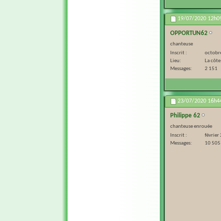
19/07/2020
12h0
OPPORTUN62
chanteuse
Inscrit
octobr
Lieu
La côte
Messages
2 151
23/07/2020
16h4
Philippe 62
chanteuse enrouée
Inscrit
février
Messages
10 505