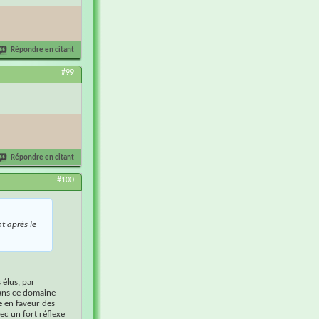
Répondre en citant
#99
Répondre en citant
#100
nt après le
 élus, par
dans ce domaine
 en faveur des
vec un fort réflexe