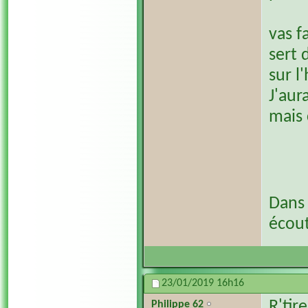
vas f
sert 
sur l
J'aur
mais
Dans 
écout
23/01/2019
16h16
R'tir
Philippe 62