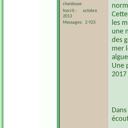
chanteuse
norma
Inscrit
octobre
Cette
2013
les m
Messages
2 923
une m
des g
mer l
algue
Une p
2017 
Dans 
écout