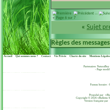
...
Page 6 sur 7
«
Sujet p
Règles des messages
Accueil
Qui sommes nous ?
Contact
Vie Privée
Charte du site
Mentions Légales
Partenaires
NaturaBuy
- Page modif
Fuseau horaire : 
Propulsé par
vBu
Copyright © 2026 vBulletin Sol
Version française par