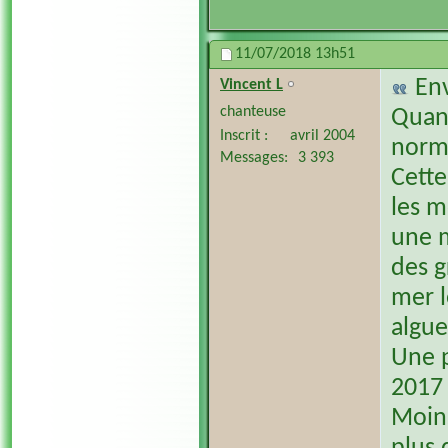
11/07/2018
13h51
En
Vincent L
chanteuse
Quand
Inscrit
avril 2004
norma
Messages
3 393
Cette
les m
une m
des g
mer l
algue
Une p
2017 
Moins