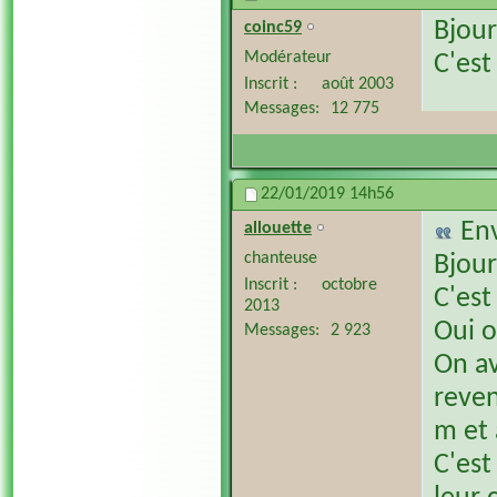
Bjour
coinc59
Modérateur
C'est
Inscrit
août 2003
Messages
12 775
22/01/2019
14h56
En
allouette
chanteuse
Bjour
Inscrit
octobre
C'est
2013
Oui o
Messages
2 923
On av
reven
m et
C'est