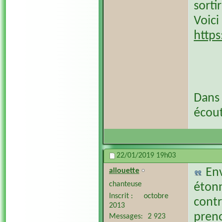
sortir
Voici
http
Dans 
écout
22/01/2019
19h03
En
allouette
chanteuse
étonn
Inscrit
octobre
contr
2013
pren
Messages
2 923