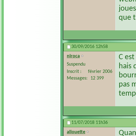
joues
que t
30/09/2016
12h58
C est
niroca
Suspendu
hais 
Inscrit
février 2006
bourr
Messages
12 399
pas m
temps
11/07/2018
11h36
Quand
allouette