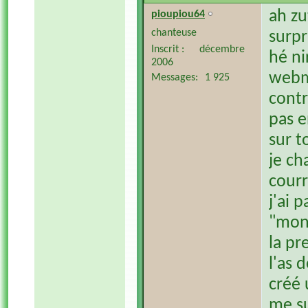
ah zu
pioupiou64
chanteuse
surpr
Inscrit
décembre
hé ni
2006
webma
Messages
1 925
contr
pas e
sur t
je ch
courr
j'ai 
"mont
la pr
l'as 
créé 
me su