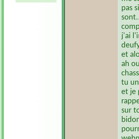
pas s
sont.
compt
j'ai 
deufy
et al
ah ou
chass
tu un
et je
rappe
sur t
bidon
pourr
webm