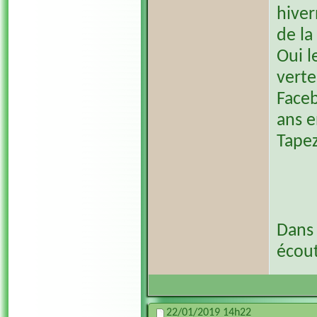
hiver
de la
Oui l
verte
Faceb
ans e
Tape
Dans 
écout
22/01/2019
14h22