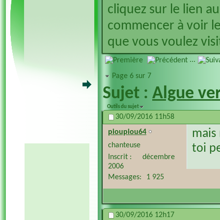
cliquez sur le lien a
commencer à voir le
que vous voulez visit
...
Page 6 sur 7
Sujet :
Algue ver
Outils du sujet
30/09/2016
11h58
mais 
pioupiou64
chanteuse
toi p
Inscrit
décembre
2006
Messages
1 925
30/09/2016
12h17