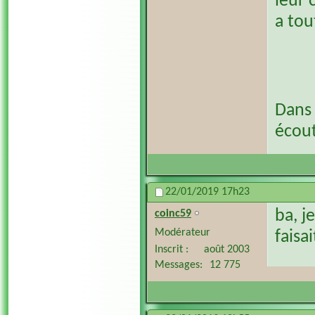
leur 
a tou
Dans 
écout
22/01/2019
17h23
ba, j
coinc59
Modérateur
faisa
Inscrit
août 2003
Messages
12 775