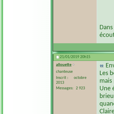
Dans 
écout
21/01/2019
20h15
En
allouette
chanteuse
Les b
Inscrit
octobre
mais 
2013
Une é
Messages
2 923
brieuc
quand
Clair