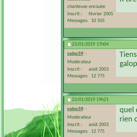
chanteuse enrouée
Inscrit
février 2005
Messages
10 505
23/01/2019
17h04
Tiens
coinc59
Modérateur
galo
Inscrit
août 2003
Messages
12 775
23/01/2019
19h21
quel 
coinc59
Modérateur
rien 
Inscrit
août 2003
Messages
12 775