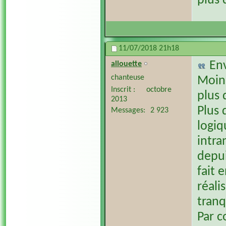
plus 
11/07/2018
21h18
En
allouette
chanteuse
Moins
Inscrit
octobre
plus 
2013
Plus 
Messages
2 923
logiq
intran
depui
fait 
réali
tranq
Par c