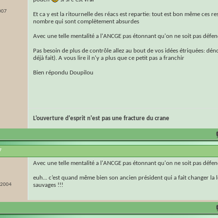
007
Et ca y est la ritournelle des réacs est repartie: tout est bon même ces re
nombre qui sont complètement absurdes
Avec une telle mentalité a l'ANCGE pas étonnant qu'on ne soit pas défen
Pas besoin de plus de contrôle allez au bout de vos idées étriquées: dénon
déjà fait). A vous lire il n'y a plus que ce petit pas a franchir
Bien répondu Doupilou
L'ouverture d'esprit n'est pas une fracture du crane
7
Avec une telle mentalité a l'ANCGE pas étonnant qu'on ne soit pas défen
euh... c’est quand même bien son ancien président qui a fait changer la lé
r 2004
sauvages !!!