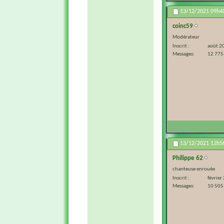
13/12/2021
09h4
coinc59
Modérateur
Inscrit
août 2
Messages
12 775
13/12/2021
12h5
Philippe 62
chanteuse enrouée
Inscrit
février
Messages
10 505