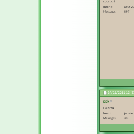
court cri
Inscrit
août 2
Messages
897
14/12/2021
12h3
ppk
Halbran
Inscrit
janvie
Messages
445