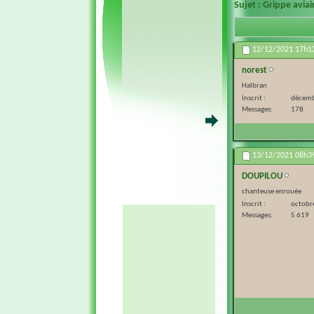
Sujet :
Grippe avia
12/12/2021
17h1
norest
Halbran
Inscrit
décemb
Messages
178
13/12/2021
08h3
DOUPILOU
chanteuse enrouée
Inscrit
octobr
Messages
5 619