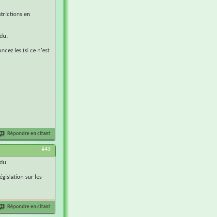
strictions en
du.
cez les (si ce n'est
Répondre en citant
#43
du.
gislation sur les
Répondre en citant