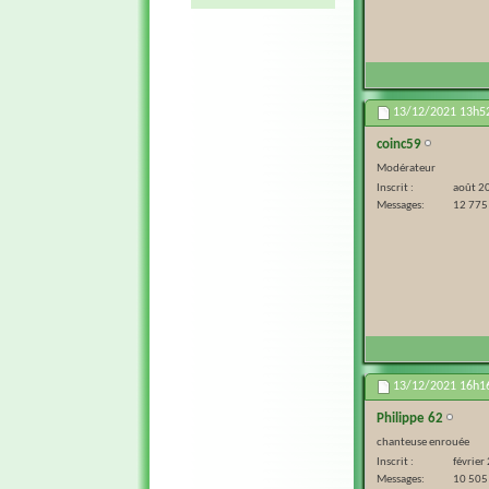
13/12/2021
13h5
coinc59
Modérateur
Inscrit
août 2
Messages
12 775
13/12/2021
16h1
Philippe 62
chanteuse enrouée
Inscrit
février
Messages
10 505