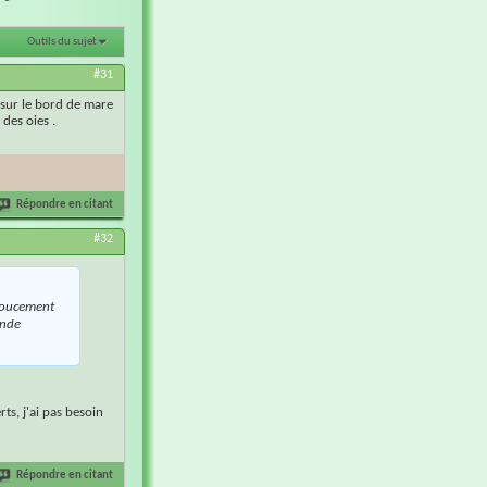
Outils du sujet
#31
 sur le bord de mare
 des oies .
Répondre en citant
#32
 doucement
onde
ts, j'ai pas besoin
Répondre en citant