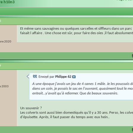
ire h10n3
3
Et même sans sauvagines ou quelques sarcelles et siffleurs dans un parc
faisait l affaire . Une chose est sûr, pour faire des oies ,il faut absolument
re 2020
9
Envoyé par
Philippe 62
A une époque j'avais un jeu de 4 canes 1 mâle. Je les poussais
e 2003
dans un coin, je posais le sac en l'ouvrant, quasiment tout le m
entrait...y'avait qu'à refermer. Que de beaux souvenirs.
Un souvenir ?
Les colverts sont aussi bien domestiqués qu'il y a 30 ans. Perso, les colver
d'épuisette. Après, il faut passer du temps avec eux hein..