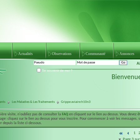
Actualités
Observations
Communauté
Annonces
A
Se souvenir de moi ?
Bienvenu
ants
Les Maladies & Les Traitements
Grippe aviaire h10n3
ière visite, n'oubliez pas de consulter la
FAQ
en cliquant sur le lien au dessus. Vous devez 
ge: cliquez sur le lien au dessus pour vous inscrire. Pour commencer à voir les messages, 
r depuis la liste ci-dessous.
1
Page 3 sur