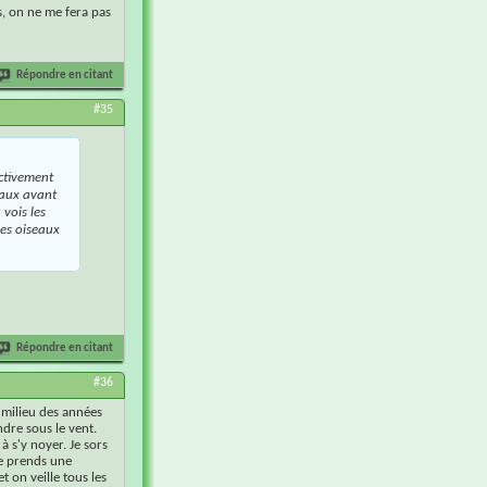
s, on ne me fera pas
Répondre en citant
#35
ectivement
eaux avant
vois les
les oiseaux
Répondre en citant
#36
t milieu des années
ndre sous le vent.
 s'y noyer. Je sors
 je prends une
t on veille tous les