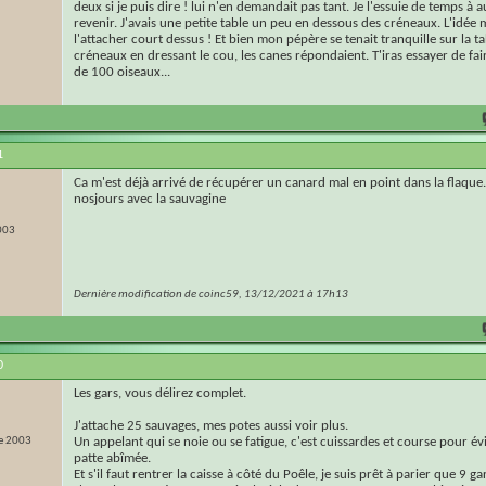
deux si je puis dire ! lui n'en demandait pas tant. Je l'essuie de temps à aut
revenir. J'avais une petite table un peu en dessous des créneaux. L'idée
l'attacher court dessus ! Et bien mon pépère se tenait tranquille sur la t
créneaux en dressant le cou, les canes répondaient. T'iras essayer de fa
de 100 oiseaux...
1
Ca m'est déjà arrivé de récupérer un canard mal en point dans la flaque
nosjours avec la sauvagine
003
Dernière modification de coinc59, 13/12/2021 à
17h13
0
Les gars, vous délirez complet.
J'attache 25 sauvages, mes potes aussi voir plus.
e 2003
Un appelant qui se noie ou se fatigue, c'est cuissardes et course pour évi
patte abîmée.
Et s'il faut rentrer la caisse à côté du Poêle, je suis prêt à parier que 9 ga