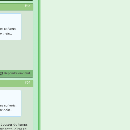
#33
es colverts,
ux hein..
Répondre en citant
#34
es colverts,
ux hein..
ent passer du temps
tenant tu diras ce