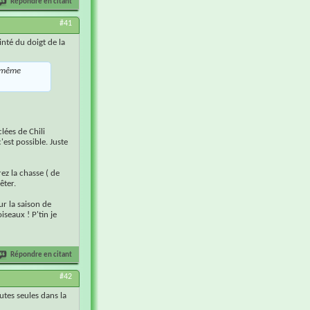
Répondre en citant
#41
nté du doigt de la
a même
lées de Chili
est possible. Juste
ez la chasse ( de
êter.
ur la saison de
iseaux ! P'tin je
Répondre en citant
#42
utes seules dans la