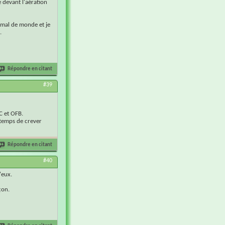
 devant l'aération
s mal de monde et je
.
Répondre en citant
#39
DC et OFB.
e temps de crever
Répondre en citant
#40
'eux.
çon.