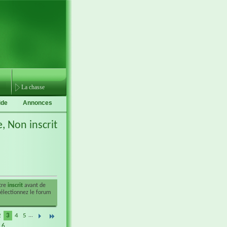
La chasse
ide
Annonces
e,
Non inscrit
être
inscrit
avant de
sélectionnez le forum
2
3
4
5
...
 6