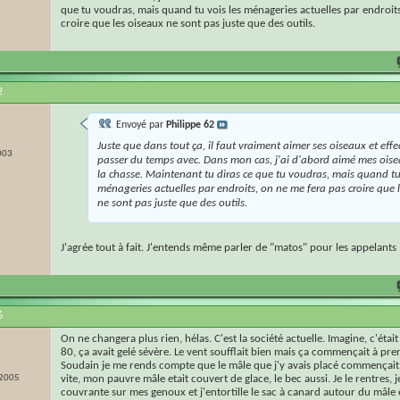
que tu voudras, mais quand tu vois les ménageries actuelles par endroit
croire que les oiseaux ne sont pas juste que des outils.
2
Envoyé par
Philippe 62
Juste que dans tout ça, il faut vraiment aimer ses oiseaux et eff
003
passer du temps avec. Dans mon cas, j'ai d'abord aimé mes ois
la chasse. Maintenant tu diras ce que tu voudras, mais quand tu 
ménageries actuelles par endroits, on ne me fera pas croire que 
ne sont pas juste que des outils.
J'agrée tout à fait. J'entends même parler de "matos" pour les appelants
6
On ne changera plus rien, hélas. C'est la société actuelle. Imagine, c'étai
80, ça avait gelé sévère. Le vent soufflait bien mais ça commençait à pre
Soudain je me rends compte que le mâle que j'y avais placé commençait à
 2005
vite, mon pauvre mâle etait couvert de glace, le bec aussi. Je le rentres,
couvrante sur mes genoux et j'entortille le sac à canard autour du mâle e