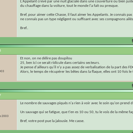
L'Appelant crevé par une nuit glaciale dans une couverture ou bien juste
du chauffage dans la voiture, tout le monde l'a fait ou presque.
Bref, pour aimer cette Chasse, il faut aimer les Appelants. Je connais pa
ne connais pas un type négligent ou suffisant avec ses compagnons ailés
Bref..
4
Et non, on ne délire pas doupilou
25, ben ici ce serait ridicule dans certains secteurs.
Je pense d'ailleurs qu'il n'y a pas assez de verbalisation de la part des F
003
Alors, le temps de récupérer les bêtes dans la flaque, elles ont 10 fois l
7
Le nombre de sauvages piqués n'a rien à voir avec le soin qu'on prend d
Un sauvage qui se fatigue, que t'en es 10 ou 50, tu le vois de la même fa
e 2003
Bref, votre post pue la jalousie. Me casse.