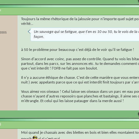
7
Toujours la même rhétorique de la jalousie pour n'importe quel sujet poi
vérité...
Un sauvage qui se fatigue, que t'en es 10 ou 50, tu le vois de l
 2005
façon.
à 50 le problème pour beaucoup c'est déjà de le voir qu'il se fatigue !
Sinon d'accord avec coinc, pas assez de contrôle. Quand tu vois les bitac
partout, dans les parcs, sur les annonces etc. tu te demandes comment c'
que c'est interdit ! l'OFB ne fait pas son boulot.
Il n'y a aucune éthique de chasse. C'est de cette manière que vous enterr
nuit ) avec appelants parce que ce qui est interdit finit toujours par s'arr
Vous aimez vos oiseaux ! Celui laisse ses oiseaux dans un parc en eau po
chasse n'ayant d'autres reposoirs que planches et bastaings, il aime ses o
m'étrangle. Et celui qui les laisse patauger dans la merde aussi !
8
Moi quand je chassais avec des blettes en bois et bien elles montaient to
pouch
si si c'est vrai