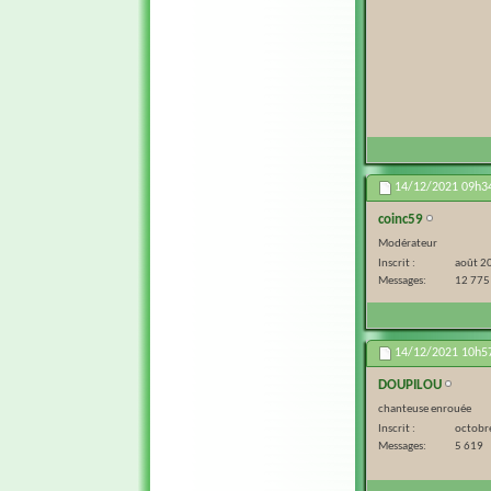
14/12/2021
09h3
coinc59
Modérateur
Inscrit
août 2
Messages
12 775
14/12/2021
10h5
DOUPILOU
chanteuse enrouée
Inscrit
octobr
Messages
5 619