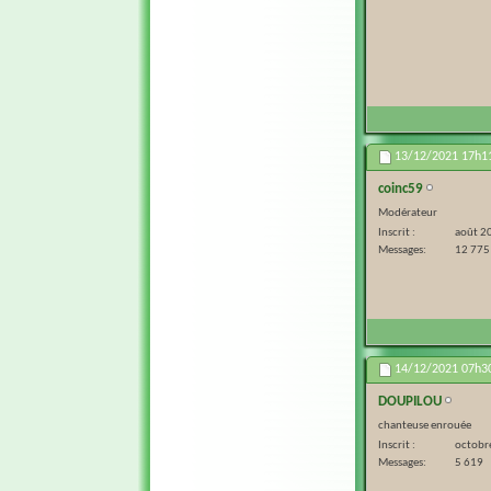
13/12/2021
17h1
coinc59
Modérateur
Inscrit
août 2
Messages
12 775
14/12/2021
07h3
DOUPILOU
chanteuse enrouée
Inscrit
octobr
Messages
5 619