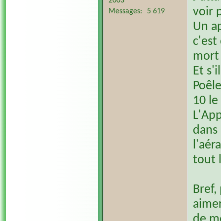
2003
voir 
Messages
5 619
Un ap
c'est
mort 
Et s'
Poêle
10 le
L'App
dans 
l'aér
tout 
Bref,
aimer
de mo