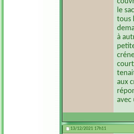
couvr
le sa
tous 
deman
à aut
petit
créne
court
tenai
aux c
répon
avec 
13/12/2021
17h11