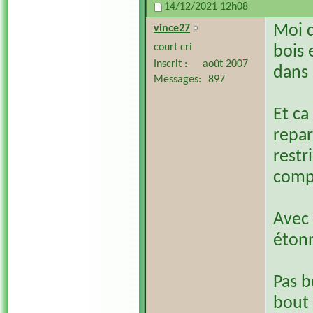
14/12/2021
12h08
Moi q
vince27
court cri
bois 
Inscrit
août 2007
dans
Messages
897
Et ca
repar
restr
comp
Avec 
étonn
Pas b
bout 