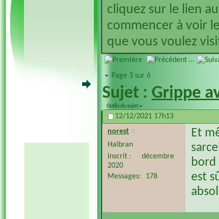
cliquez sur le lien a
commencer à voir le
que vous voulez visit
...
Page 3 sur 6
Sujet :
Grippe a
Outils du sujet
12/12/2021
17h13
Et m
norest
Halbran
sarce
Inscrit
décembre
bord 
2020
est sû
Messages
178
absol