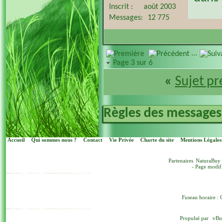
Inscrit
août 2003
Messages
12 775
...
Page 3 sur 6
«
Sujet p
Règles des messages
Accueil
Qui sommes nous ?
Contact
Vie Privée
Charte du site
Mentions Légales
Partenaires
NaturaBuy
- Page modif
Fuseau horaire : 
Propulsé par
vBu