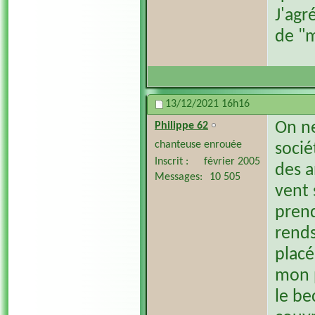
J'agr
de "m
13/12/2021
16h16
On ne
Philippe 62
chanteuse enrouée
socié
Inscrit
février 2005
des a
Messages
10 505
vent 
prend
rends
placé
mon p
le be