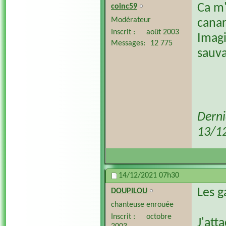
Ca m'
coinc59
Modérateur
canar
Inscrit
août 2003
Imagi
Messages
12 775
sauv
Derni
13/1
14/12/2021
07h30
Les g
DOUPILOU
chanteuse enrouée
Inscrit
octobre
J'att