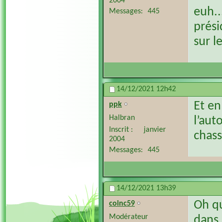
2004
euh..
Messages
445
prési
sur l
14/12/2021
12h42
Et en
ppk
Halbran
l’aut
Inscrit
janvier
chass
2004
Messages
445
14/12/2021
13h39
Oh qu
coinc59
Modérateur
dans 