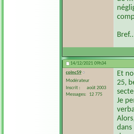
négli
comp
Bref..
14/12/2021
09h34
Et no
coinc59
Modérateur
25, b
Inscrit
août 2003
secte
Messages
12 775
Je pe
verba
Alors
dans 