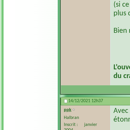
(si ce
plus 
Bien
L'ouv
du c
14/12/2021
12h37
Avec 
ppk
Halbran
étonn
Inscrit
janvier