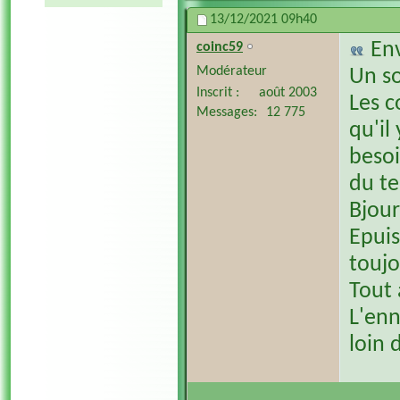
13/12/2021
09h40
En
coinc59
Modérateur
Un so
Inscrit
août 2003
Les c
Messages
12 775
qu'il 
besoi
du te
Bjour
Epuis
toujo
Tout 
L'enn
loin 