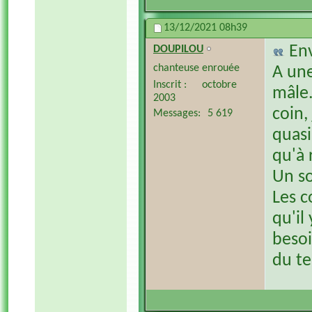
13/12/2021
08h39
En
DOUPILOU
chanteuse enrouée
A une
Inscrit
octobre
mâle.
2003
coin,
Messages
5 619
quasi
qu'à 
Un so
Les c
qu'il 
besoi
du te