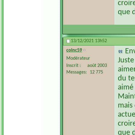
croir
que d
13/12/2021
13h52
En
coinc59
Modérateur
Juste
Inscrit
août 2003
aimer
Messages
12 775
du te
aimé 
Maint
mais 
actue
croir
que d