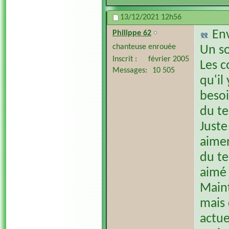
13/12/2021
12h56
En
Philippe 62
chanteuse enrouée
Un so
Inscrit
février 2005
Les c
Messages
10 505
qu'il 
besoi
du te
Juste
aimer
du te
aimé 
Maint
mais 
actue