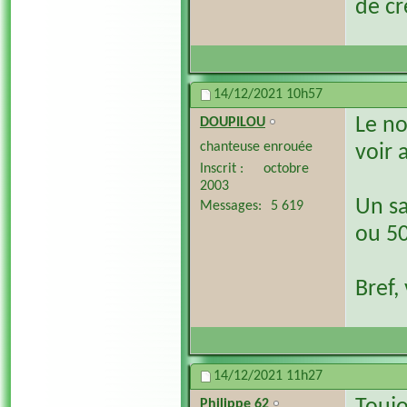
de cr
14/12/2021
10h57
Le no
DOUPILOU
chanteuse enrouée
voir 
Inscrit
octobre
2003
Un sa
Messages
5 619
ou 50
Bref,
14/12/2021
11h27
Philippe 62