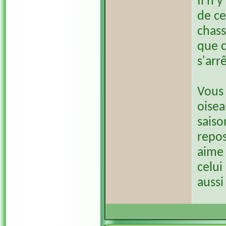
Il n'
de ce
chass
que c
s'arrê
Vous 
oisea
saiso
repos
aime 
celui
aussi 