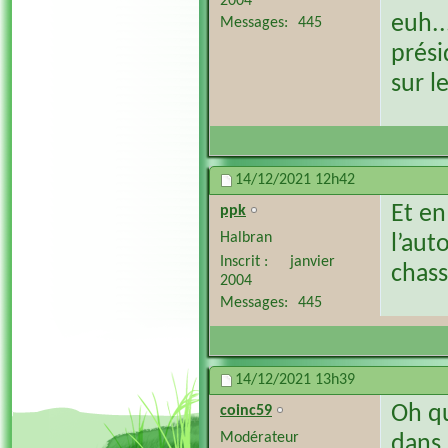
2004
euh..
Messages
445
prési
sur l
14/12/2021
12h42
Et en
ppk
Halbran
l’aut
Inscrit
janvier
chass
2004
Messages
445
14/12/2021
13h39
Oh qu
coinc59
Modérateur
dans 