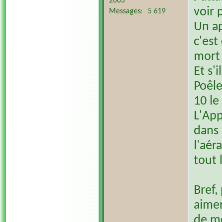
2003
voir 
Messages
5 619
Un ap
c'est
mort 
Et s'
Poêle
10 le
L'App
dans 
l'aér
tout 
Bref,
aimer
de mo