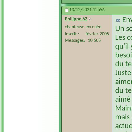
13/12/2021
12h56
En
Philippe 62
chanteuse enrouée
Un so
Inscrit
février 2005
Les c
Messages
10 505
qu'il 
besoi
du te
Juste
aimer
du te
aimé 
Maint
mais 
actue