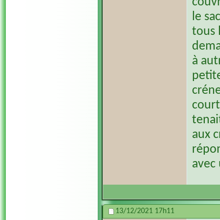
couvr
le sa
tous 
deman
à aut
petit
créne
court
tenai
aux c
répon
avec 
13/12/2021
17h11