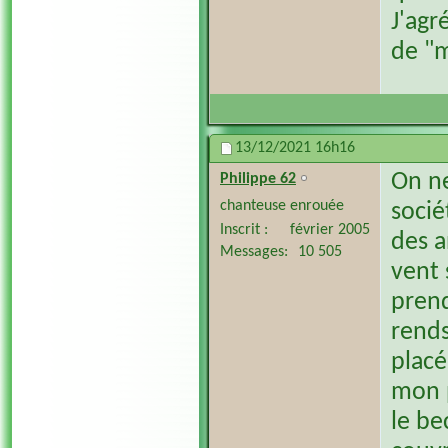
J'agr
de "m
13/12/2021
16h16
On ne
Philippe 62
chanteuse enrouée
socié
Inscrit
février 2005
des a
Messages
10 505
vent 
prend
rends
placé
mon p
le be