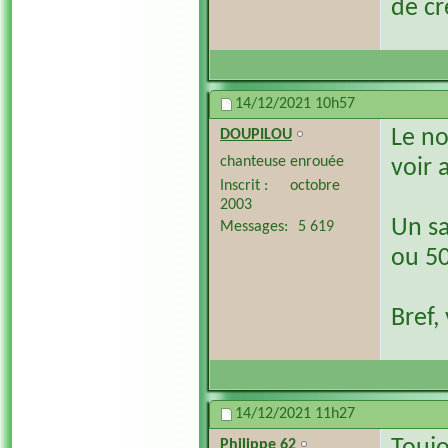
de cr
14/12/2021
10h57
Le no
DOUPILOU
chanteuse enrouée
voir 
Inscrit
octobre
2003
Un sa
Messages
5 619
ou 50
Bref,
14/12/2021
11h27
Philippe 62