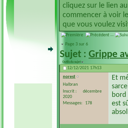
cliquez sur le lien a
commencer à voir le
que vous voulez visit
...
Page 3 sur 6
Sujet :
Grippe a
Outils du sujet
12/12/2021
17h13
Et m
norest
Halbran
sarce
Inscrit
décembre
bord 
2020
est sû
Messages
178
absol