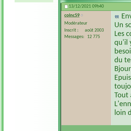
13/12/2021
09h40
En
coinc59
Modérateur
Un so
Inscrit
août 2003
Les c
Messages
12 775
qu'il 
besoi
du te
Bjour
Epuis
toujo
Tout 
L'enn
loin 