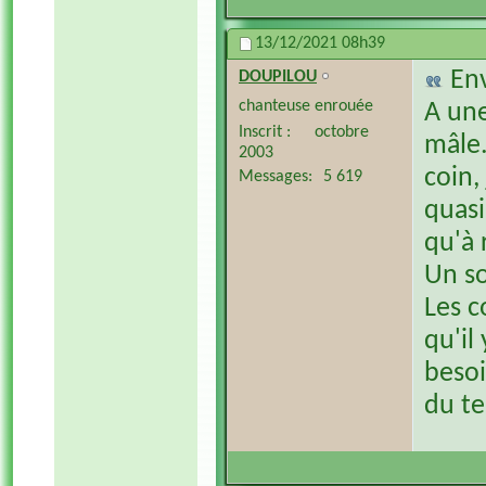
13/12/2021
08h39
En
DOUPILOU
chanteuse enrouée
A une
Inscrit
octobre
mâle.
2003
coin,
Messages
5 619
quasi
qu'à 
Un so
Les c
qu'il 
besoi
du te