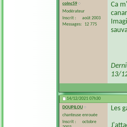
Ca m'
coinc59
Modérateur
canar
Inscrit
août 2003
Imagi
Messages
12 775
sauv
Derni
13/1
14/12/2021
07h30
Les g
DOUPILOU
chanteuse enrouée
Inscrit
octobre
J'att