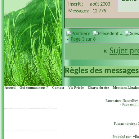
Inscrit
août 2003
Messages
12 775
...
Page 3 sur 6
«
Sujet p
Règles des messages
Accueil
Qui sommes nous ?
Contact
Vie Privée
Charte du site
Mentions Légales
Partenaires
NaturaBuy
- Page modif
Fuseau horaire : 
Propulsé par
vBu