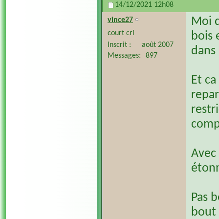
14/12/2021
12h08
Moi q
vince27
court cri
bois 
Inscrit
août 2007
dans
Messages
897
Et ca
repar
restr
comp
Avec 
étonn
Pas b
bout 