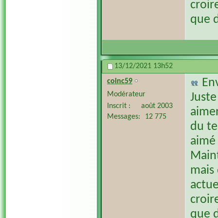
croir
que d
13/12/2021
13h52
En
coinc59
Modérateur
Juste
Inscrit
août 2003
aimer
Messages
12 775
du te
aimé 
Maint
mais 
actue
croir
que d