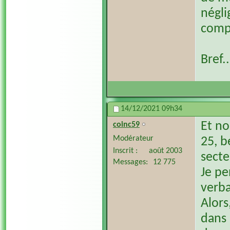
négli
comp
Bref..
14/12/2021
09h34
Et no
coinc59
Modérateur
25, b
Inscrit
août 2003
secte
Messages
12 775
Je pe
verba
Alors
dans 