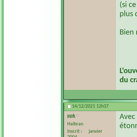
(si ce
plus 
Bien
L'ouv
du c
14/12/2021
12h37
Avec 
ppk
Halbran
étonn
Inscrit
janvier