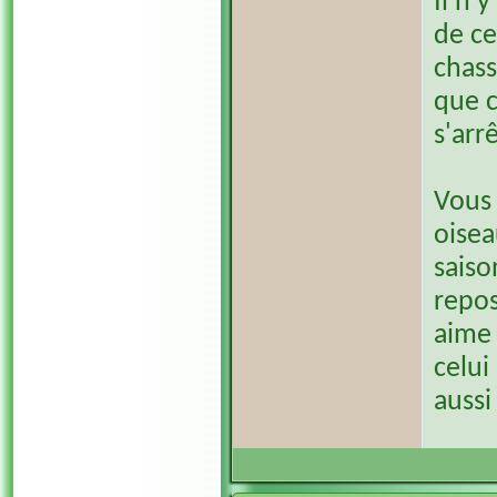
Il n'
de ce
chass
que c
s'arrê
Vous 
oisea
saiso
repos
aime 
celui
aussi 