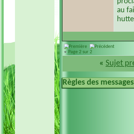
proc
au fa
hutt
Page 2 sur 2
«
Sujet p
Règles des messages