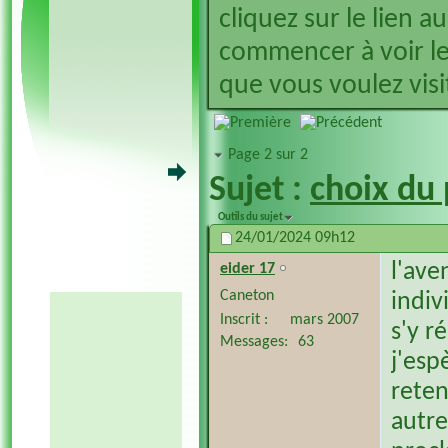
cliquez sur le lien a
commencer à voir le
que vous voulez visit
Page 2 sur 2
Sujet :
choix du 
Outils du sujet
24/01/2024
09h12
l'ave
eider 17
Caneton
indiv
Inscrit
mars 2007
s'y r
Messages
63
j'esp
reten
autre