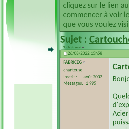
cliquez sur le lien a
commencer à voir le
que vous voulez visit
Sujet :
Cartouch
Outils du sujet
26/08/2022
15h58
FABRICEG
Cart
chanteuse
Inscrit
août 2003
Bonjo
Messages
1 995
Quelq
d'exp
Acier
puiss