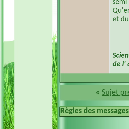
semi 
Qu'en
et d
Scien
de l'
«
Sujet p
Règles des messages