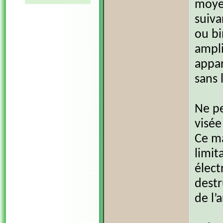
moyen
suiva
ou bi
ampli
appar
sans 
Ne pe
visée
Ce ma
limit
élect
destr
de l’