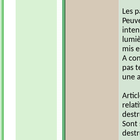
Les pa
Peuve
inten
lumiè
mis e
A con
pas t
une a
Artic
relat
destr
Sont 
destr