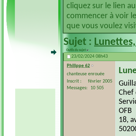
cliquez sur le lien a
commencer à voir le
que vous voulez visit
Sujet :
Lunettes,
Outils du sujet
23/02/2024
08h43
Philippe 62
Lune
chanteuse enrouée
Inscrit
février 2005
Guil
Messages
10 505
Chef 
Serv
OFB
18, a
5020