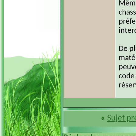
Même
chass
préfe
inter
De pl
matér
peuve
code 
réser
«
Sujet p