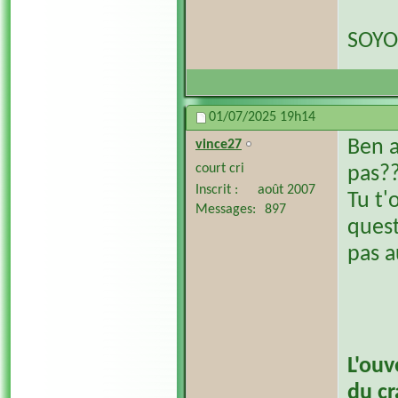
SOYO
01/07/2025
19h14
Ben a
vince27
court cri
pas?
Inscrit
août 2007
Tu t'
Messages
897
quest
pas a
L'ouv
du c