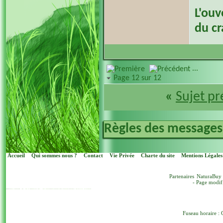
L'ouv
du c
...
Page 12 sur 12
«
Sujet p
Règles des messages
Accueil
Qui sommes nous ?
Contact
Vie Privée
Charte du site
Mentions Légales
Partenaires
NaturaBuy
- Page modif
Fuseau horaire : 