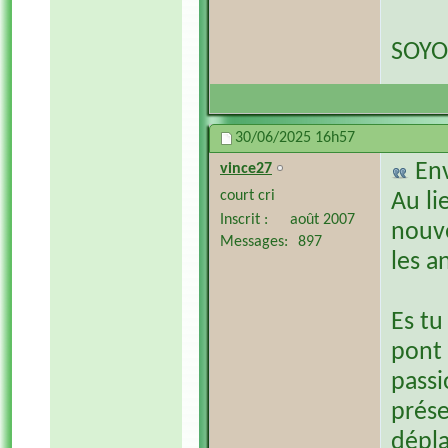
SOYO
30/06/2025
16h57
En
vince27
court cri
Au li
Inscrit
août 2007
nouve
Messages
897
les a
Es tu
pont
passi
prése
dépl