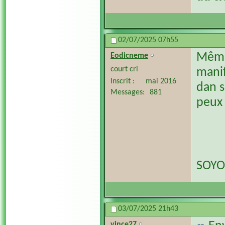
02/07/2025
07h55
Même 
Eodicneme
court cri
manif
Inscrit
mai 2016
dan s
Messages
881
peux 
SOYO
03/07/2025
21h43
vince27