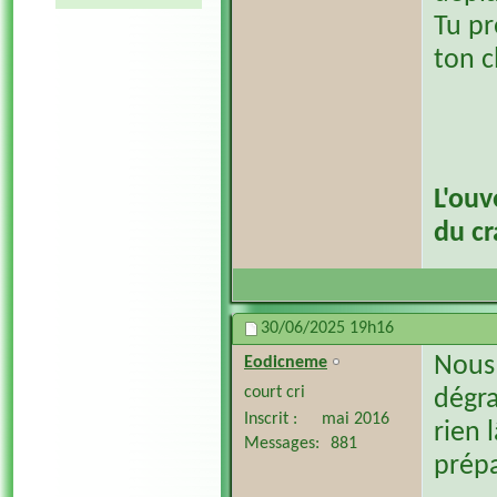
Tu pr
ton c
L'ouv
du c
30/06/2025
19h16
Nous
Eodicneme
court cri
dégra
Inscrit
mai 2016
rien
Messages
881
prépa