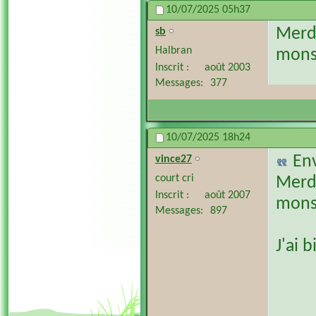
10/07/2025
05h37
Merde
sb
Halbran
mons
Inscrit
août 2003
Messages
377
10/07/2025
18h24
En
vince27
court cri
Merde
Inscrit
août 2007
mons
Messages
897
J'ai 