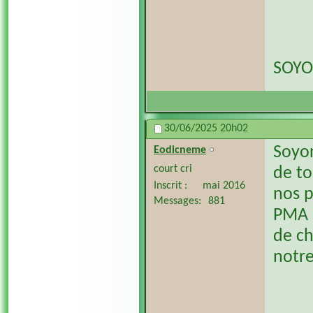
SOYO
30/06/2025
20h02
Soyon
Eodicneme
court cri
de to
Inscrit
mai 2016
nos p
Messages
881
PMA 
de ch
notre