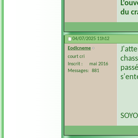
L'ouv
du c
04/07/2025
11h12
J'att
Eodicneme
court cri
chass
Inscrit
mai 2016
passé
Messages
881
s'en
SOYO