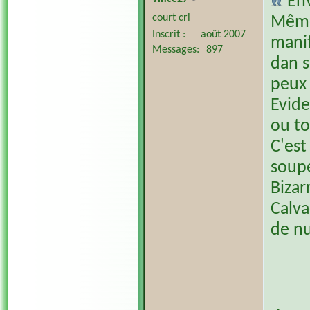
En
court cri
Même 
Inscrit
août 2007
manif
Messages
897
dan s
peux 
Evide
ou t
C'est
soup
Bizar
Calva
de nu