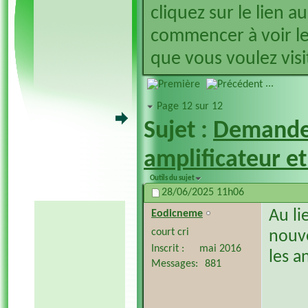
cliquez sur le lien a
commencer à voir le
que vous voulez visit
...
Page 12 sur 12
Sujet :
Demande
amplificateur et
Outils du sujet
28/06/2025
11h06
Au li
Eodicneme
court cri
nouve
Inscrit
mai 2016
les a
Messages
881