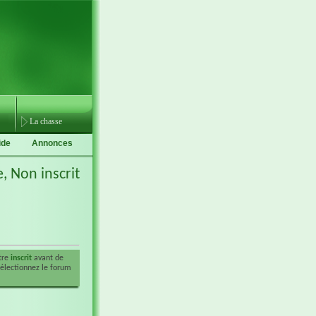
La chasse
ide
Annonces
e,
Non inscrit
être
inscrit
avant de
sélectionnez le forum