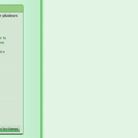
r plusieurs
r le
ème
tre