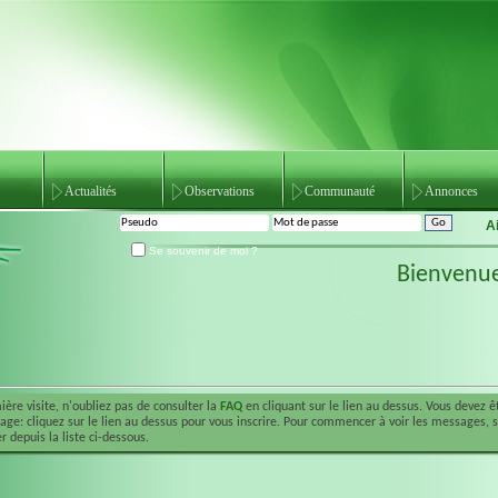
Actualités
Observations
Communauté
Annonces
A
Se souvenir de moi ?
Bienvenu
ière visite, n'oubliez pas de consulter la
FAQ
en cliquant sur le lien au dessus. Vous devez 
ge: cliquez sur le lien au dessus pour vous inscrire. Pour commencer à voir les messages, 
r depuis la liste ci-dessous.