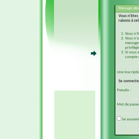
Message vBul
Vous n'êtes 
raisons à cel
Vous n'ê
Vous n'a
message 
privilégi
Si vous 
compte e
Une
inscripti
Se connecte
Pseudo :
Mot de passe 
Se souveni