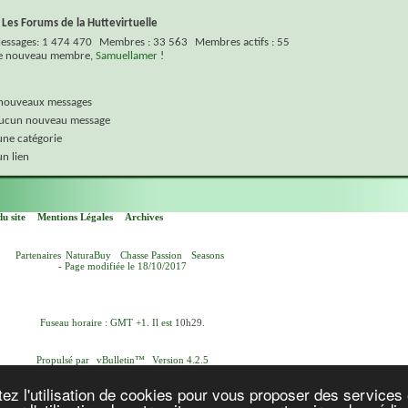
 Les Forums de la Huttevirtuelle
essages
1 474 470
Membres
33 563
Membres actifs
55
re nouveau membre,
Samuellamer
!
 nouveaux messages
aucun nouveau message
une catégorie
un lien
u site
Mentions Légales
Archives
Partenaires
NaturaBuy
Chasse Passion
Seasons
- Page modifiée le 18/10/2017
Fuseau horaire : GMT +1. Il est
10h29
.
Propulsé par
vBulletin™
Version 4.2.5
yright © 2026 vBulletin Solutions, Inc. Tous droits réservés.
Version française par
vBulletin-Ressources.com
ez l'utilisation de cookies pour vous proposer des services 