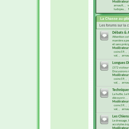
Modérateur
arnault
,
v
ludojeu
,
La Chasse au gibi
Les forums sur la 
Débats & A
Attention ce
manière a per
et sans préci
Modérateur
coinc59
,
val
,
arnau
Longues Di
(372 visiteur(
Discussions r
Modérateur
coinc59
,
val
,
arnau
Technique
La hutte, Le 
découvrir....
Modérateur
coinc59
,
val
,
arnau
Les Chiens
Le dressage, 
accolytes à qu
Modérateur