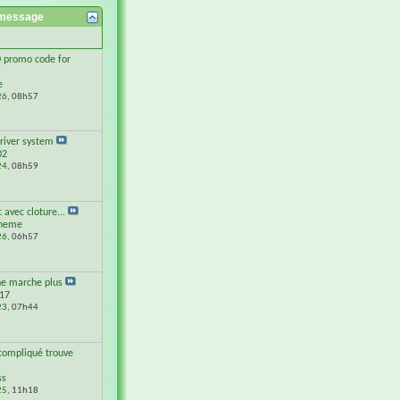
 message
 promo code for
e
26,
08h57
river system
02
24,
08h59
 avec cloture...
cneme
26,
06h57
ne marche plus
 17
23,
07h44
compliqué trouve
ss
25,
11h18