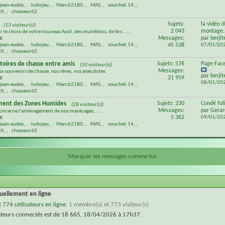
jean-eudes
,
ludojeu
,
Marc62180
,
MAS
,
souchet.14
,
lt
,
chasseur62
Sujets:
la vidéo 
(13 visiteur(s))
2 043
montage..
r le choix de votre nouveau fusil, des munitions, de tirs .....
Messages:
par
berjit
s:
jean-eudes
,
ludojeu
,
Marc62180
,
MAS
,
souchet.14
,
45 538
07/01/20
lt
,
chasseur62
stoires de chasse entre amis
Sujets: 576
Page Face
(10 visiteur(s))
Messages:
ux souvenirs de chasse, vos rêves, vos anecdotes
par
berjit
21 959
s:
08/01/20
jean-eudes
,
ludojeu
,
Marc62180
,
MAS
,
souchet.14
,
lt
,
chasseur62
ent des Zones Humides
Sujets: 230
Condé fol
(28 visiteur(s))
Messages:
par
Gera
concerne l'aménagement de nos marécages......
5 362
09/01/20
s:
jean-eudes
,
ludojeu
,
Marc62180
,
MAS
,
souchet.14
,
lt
,
chasseur62
Marquer les messages comme lus
tuellement en ligne
t
774 utilisateurs en ligne
.
1 membre(s) et 773 visiteur(s)
sateurs connectés est de 18 665, 18/04/2026 à 17h37.