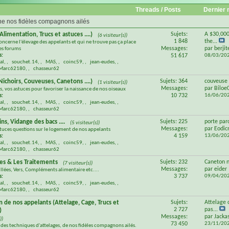
Threads / Posts
Dernier
ne nos fidèles compagnons ailés
Alimentation, Trucs et astuces ....)
Sujets:
A $30,000
(6 visiteur(s))
1 848
the...
oncerne l'élevage des appelants et qui ne trouve pas ça place
Messages:
par
berjit
res forums
s:
51 617
08/03/20
al
,
souchet.14
,
MAS
,
coinc59
,
jean-eudes
,
Marc62180
,
chasseur62
Nichoirs, Couveuses, Canetons ....)
Sujets: 364
couveuse 
(1 visiteur(s))
Messages:
par
Biloe
s, vos astuces pour favoriser la naissance de nos oiseaux
10 732
16/06/20
s:
al
,
souchet.14
,
MAS
,
coinc59
,
jean-eudes
,
Marc62180
,
chasseur62
ins, Vidange des bacs ....
Sujets: 225
porte parc
(5 visiteur(s))
Messages:
par
Eodi
stuces questions sur le logement de nos appelants
4 159
13/06/20
s:
al
,
souchet.14
,
MAS
,
coinc59
,
jean-eudes
,
Marc62180
,
chasseur62
es & Les Traitements
Sujets: 232
Caneton 
(7 visiteur(s))
Messages:
par
eider
lées, Vers, Compléments alimentaire etc....
3 737
09/04/20
s:
al
,
souchet.14
,
MAS
,
coinc59
,
jean-eudes
,
Marc62180
,
chasseur62
on de nos appelants (Attelage, Cage, Trucs et
Sujets:
Attelage 
2 727
pas...
)
Messages:
par
Jacka
))
73 450
23/11/20
 des techniques d'attelages, de nos fidèles compagnons ailés.