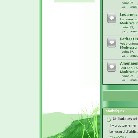
coinc59
,
val
,
arnau
Les armes
Un conseil su
Modérateur
coinc59
,
val
,
arnau
Petites Hi
Vos plus bea
Modérateur
coinc59
,
val
,
arnau
Aménagem
Tout ce qui 
Modérateur
coinc59
,
val
,
arnau
Statistiques
Utilisateurs ac
Il y a actuellemen
Le record d'utili
Clem0701