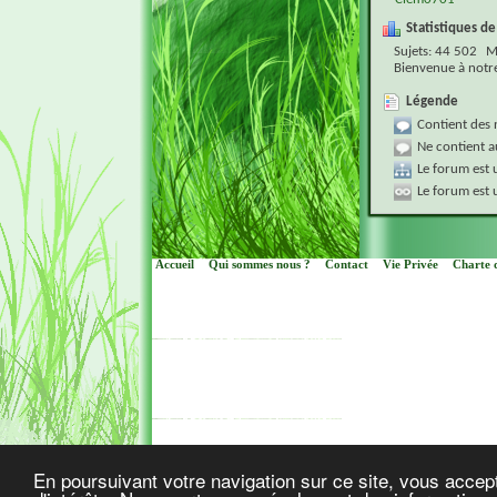
Statistiques de
Sujets
44 502
M
Bienvenue à not
Légende
Contient des
Ne contient 
Le forum est 
Le forum est 
Accueil
Qui sommes nous ?
Contact
Vie Privée
Charte d
Cop
En poursuivant votre navigation sur ce site, vous accept