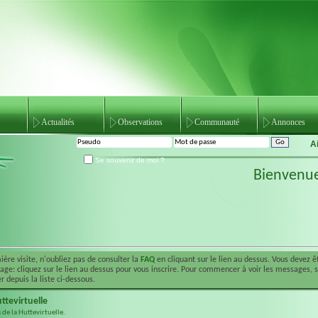
Actualités
Observations
Communauté
Annonces
A
Se souvenir de moi ?
Bienvenu
ière visite, n'oubliez pas de consulter la
FAQ
en cliquant sur le lien au dessus. Vous devez 
ge: cliquez sur le lien au dessus pour vous inscrire. Pour commencer à voir les messages, 
r depuis la liste ci-dessous.
ttevirtuelle
de la Huttevirtuelle.