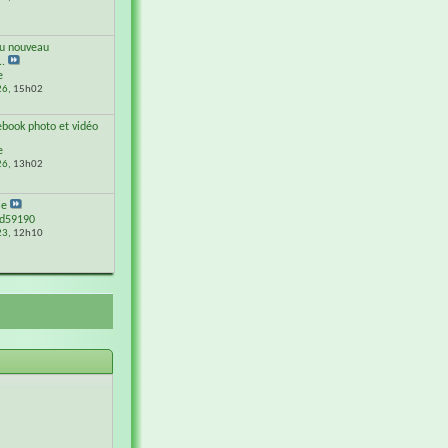
du nouveau
.
e
26,
15h02
book photo et vidéo
e
26,
13h02
ie
rd59190
23,
12h10