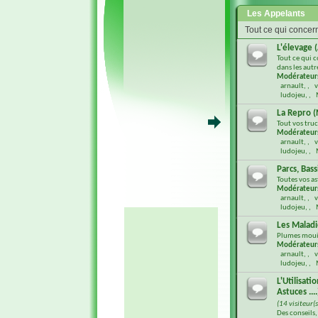
Les Appelants
Tout ce qui concer
L'élevage (
Tout ce qui c
dans les aut
Modérateur
arnault
,
v
ludojeu
,
La Repro (
Tout vos truc
Modérateur
arnault
,
v
ludojeu
,
Parcs, Bass
Toutes vos a
Modérateur
arnault
,
v
ludojeu
,
Les Maladi
Plumes mouil
Modérateur
arnault
,
v
ludojeu
,
L'Utilisati
Astuces ....
(14 visiteur(s
Des conseils,