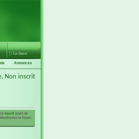
La chasse
ide
Annonces
e,
Non inscrit
être
inscrit
avant de
sélectionnez le forum