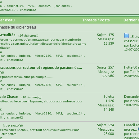
s:
al
,
souchet.14
,
MAS
,
coinc59
,
jean-eudes
,
Marc62180
,
chasseur62
er d'eau
Threads / Posts
Dernier
chasse du gibier d'eau
ctualités
Sujets: 175
(14 visiteur(s))
15 oi
Messages:
 forum ne permet qu'un message par jour et par membre de
chasseur;.
13 539
mettre a ceux qui souhaitent discuter de le faire dans le calme
par
Eodi
pitation
13/07/20
s:
jean-eudes
,
ludojeu
,
Marc62180
,
MAS
,
souchet.14
,
lt
,
chasseur62
scussions par secteur et régions de passionnés....
Sujets: 257
Hutte 80 
Messages:
par
Tom4
s))
599 986
25/09/20
égionales sans aucune polémique........
s:
jean-eudes
,
ludojeu
,
Marc62180
,
MAS
,
souchet.14
,
lt
,
chasseur62
s de Chasse
Sujets:
Demande 
(10 visiteur(s))
1 526
par
vince
hutteau ou le cercueil, la passée, etc pour apprendre ou pour
Messages:
10/07/20
s:
54 145
jean-eudes
,
ludojeu
,
Marc62180
,
MAS
,
souchet.14
,
lt
,
chasseur62
Sujets: 524
Conseil a
(12 visiteur(s))
Messages:
grosse...
les maladies, le choix, bref tout ce que vous voulez sur nos
26 000
par
cedri
atre pattes .....
s:
23/08/20