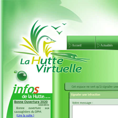
Accueil
Actualités
Cet espace ne sert qu'à signaler une 
Signaler une infraction
Bonne Ouverture 2020
Bonne Ouverture 2018
Votre message :
(2020-08-01)
(2018-08-04)
Bonne ouverture aux
Bonne ouverture 20128 à
sauvaginiers du DPM.
tous les sauvaginiers
(Lire la suite.)
(Lire la suite.)