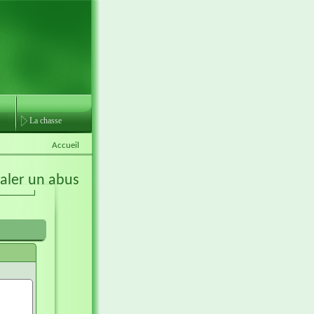
La chasse
Accueil
naler un abus