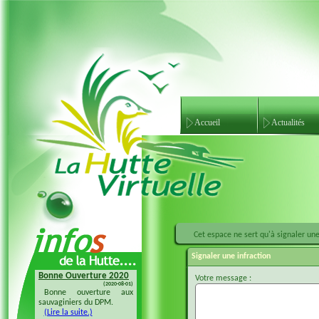
Accueil
Actualités
Cet espace ne sert qu'à signaler une 
Signaler une infraction
Bonne Ouverture 2020
Bonne Ouverture 2018
Votre message :
(2020-08-01)
(2018-08-04)
Bonne ouverture aux
Bonne ouverture 20128 à
sauvaginiers du DPM.
tous les sauvaginiers
(Lire la suite.)
(Lire la suite.)