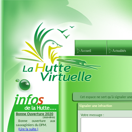
Accueil
Actualités
Cet espace ne sert qu'à signaler une 
Signaler une infraction
Bonne Ouverture 2020
Bonne Ouverture 2018
Votre message :
(2020-08-01)
(2018-08-04)
Bonne ouverture aux
Bonne ouverture 20128 à
sauvaginiers du DPM.
tous les sauvaginiers
(Lire la suite.)
(Lire la suite.)