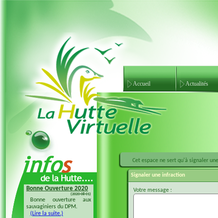
Accueil
Actualités
Cet espace ne sert qu'à signaler une 
Signaler une infraction
Bonne Ouverture 2020
Bonne Ouverture 2018
Votre message :
(2020-08-01)
(2018-08-04)
Bonne ouverture aux
Bonne ouverture 20128 à
sauvaginiers du DPM.
tous les sauvaginiers
(Lire la suite.)
(Lire la suite.)