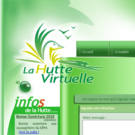
Accueil
Actualités
Cet espace ne sert qu'à signaler une 
Signaler une infraction
Bonne Ouverture 2020
Bonne Ouverture 2018
Votre message :
(2020-08-01)
(2018-08-04)
Bonne ouverture aux
Bonne ouverture 20128 à
sauvaginiers du DPM.
tous les sauvaginiers
(Lire la suite.)
(Lire la suite.)