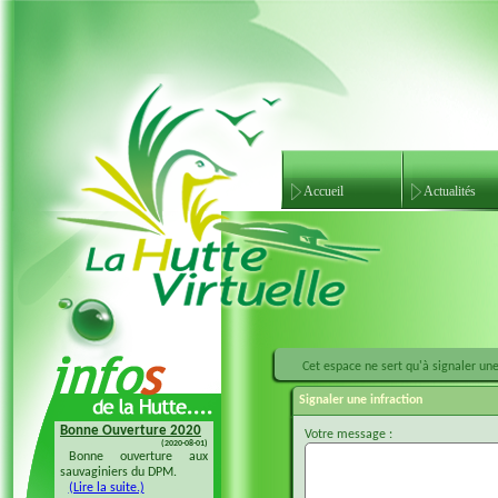
Accueil
Actualités
Cet espace ne sert qu'à signaler une 
Signaler une infraction
Bonne Ouverture 2020
Bonne Ouverture 2018
Votre message :
(2020-08-01)
(2018-08-04)
Bonne ouverture aux
Bonne ouverture 20128 à
sauvaginiers du DPM.
tous les sauvaginiers
(Lire la suite.)
(Lire la suite.)