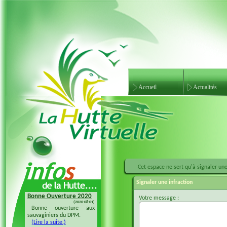
Accueil
Actualités
Cet espace ne sert qu'à signaler une 
Signaler une infraction
Bonne Ouverture 2020
Bonne Ouverture 2018
Votre message :
(2020-08-01)
(2018-08-04)
Bonne ouverture aux
Bonne ouverture 20128 à
sauvaginiers du DPM.
tous les sauvaginiers
(Lire la suite.)
(Lire la suite.)