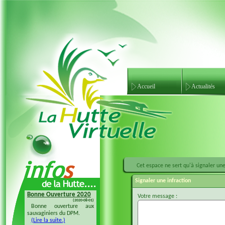
Accueil
Actualités
Cet espace ne sert qu'à signaler une 
Signaler une infraction
Bonne Ouverture 2020
Bonne Ouverture 2018
Votre message :
(2020-08-01)
(2018-08-04)
Bonne ouverture aux
Bonne ouverture 20128 à
sauvaginiers du DPM.
tous les sauvaginiers
(Lire la suite.)
(Lire la suite.)