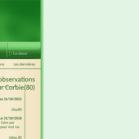
La chasse
ons
Les dernières
 observations
ur Corbie(80)
au 31/10/2021
Diaz80
Le 31/10/2016
 faire par
n pour moi ras
tatou 80