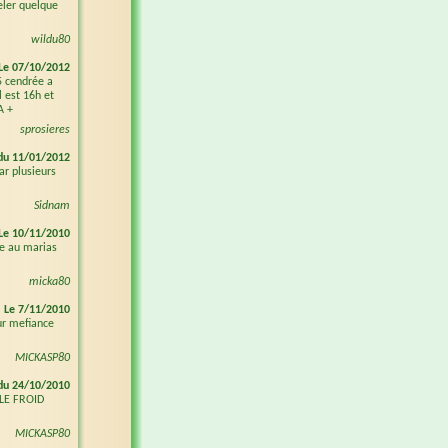
eler quelque
wildu80
Le 07/10/2012
5 cendrée a
l est 16h et
A +
sprosieres
du 11/01/2012
r plusieurs
Sidnam
Le 10/11/2010
ée au marias
micka80
Le 7/11/2010
ur mefiance
MICKASP80
du 24/10/2010
LE FROID
MICKASP80