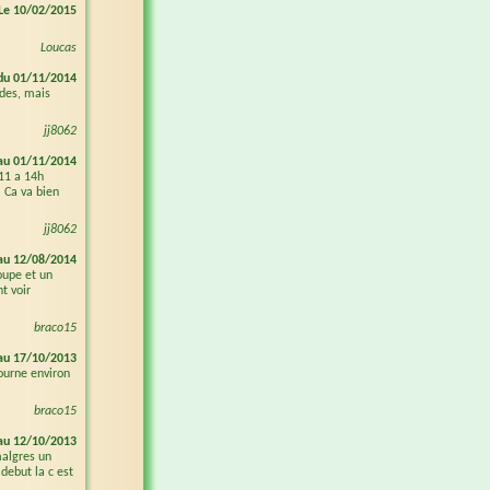
Le 10/02/2015
Loucas
du 01/11/2014
ndes, mais
jj8062
au 01/11/2014
/11 a 14h
 Ca va bien
jj8062
au 12/08/2014
oupe et un
t voir
braco15
au 17/10/2013
ourne environ
braco15
au 12/10/2013
malgres un
 debut la c est