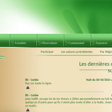
Actualités
Observations
Communauté
Annonces
Participer
Les saisons précédentes
Par Régi
Les dernières
s
80
-
Corbie
Nuit du 30/10/2021 
Ras sur toute la ligne
80
-
Corbie
pour tot80, occupe toi de tes tireurs a 200m personnellement ou fait le
quelqu'un d'autre pour qu'ils n'aient plus envie d'aller a la hutte, sino
ce matin.