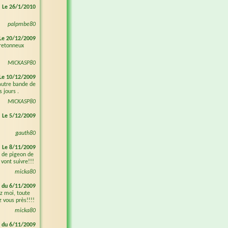
Le 26/1/2010
palpmbe80
Le 20/12/2009
bretonneux
MICKASP80
Le 10/12/2009
autre bande de
 jours .
MICKASP80
Le 5/12/2009
gauth80
Le 8/11/2009
e de pigeon de
vont suivre!!!
micka80
 du 6/11/2009
ez moi, toute
z vous près!!!!
micka80
 du 6/11/2009