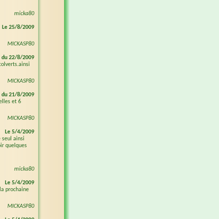
micka80
Le 25/8/2009
MICKASP80
 du 22/8/2009
olverts.ainsi
MICKASP80
 du 21/8/2009
lles et 6
MICKASP80
Le 5/4/2009
 seul ainsi
oir quelques
micka80
Le 5/4/2009
.la prochaine
MICKASP80