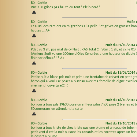
80
-
Corbie
Vue 150 grises pas haute du tout ! Plein nord !
80
-
Corbie
Volée 
Et aussi des ramiers en migrations a la pelle ! et grives en grosses ba
hautes ... A+
80
-
Corbie
Nuit du 31/10/2014 
Pds : vu 3 sh, pas mal de cv Nuit : RAS Total !!! Vdm : 1 sh, et cv. le 01
(Amiens Sud) vu une 100ène d'Oies Cendrées a une hauteur du diable !
finir par déboulé !? A+
80
-
Corbie
Nuit du 11/08/2014 
Petite nuit a blanc pds nuit et pdm une trentaine de colvert en petit gr
héron qui a voulu se poser a plateau avec ma femelle de oigne excellen
vivement l ouverture!!!!!
80
-
Corbie
Nuit du 16/10/2013 
bonjour a tous pds 19h30 pose un siffleur pdm 7h30 pose 2 bleries et t
50cormorans en attendant la suite
80
-
Corbie
Nuit du 11/10/2013 
bonjour a tous triste de chez triste pas une plume ni un coup de tube 
petit vent d est la nuit ou sont les canards et les cocottes apres un bon
le desert a plume