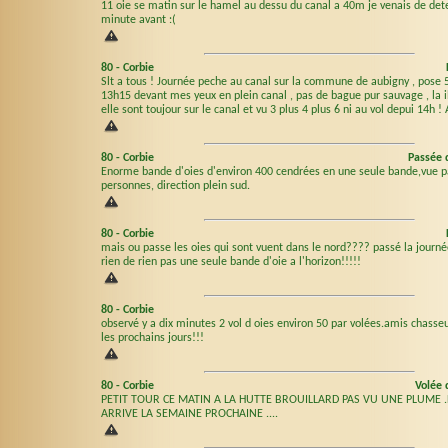
11 oie se matin sur le hamel au dessu du canal a 40m je venais de det
minute avant :(
80
-
Corbie
Slt a tous ! Journée peche au canal sur la commune de aubigny , pose 
13h15 devant mes yeux en plein canal , pas de bague pur sauvage , la i
elle sont toujour sur le canal et vu 3 plus 4 plus 6 ni au vol depui 14h ! 
80
-
Corbie
Passée 
Enorme bande d'oies d'environ 400 cendrées en une seule bande,vue pa
personnes, direction plein sud.
80
-
Corbie
mais ou passe les oies qui sont vuent dans le nord???? passé la journ
rien de rien pas une seule bande d'oie a l'horizon!!!!!
80
-
Corbie
observé y a dix minutes 2 vol d oies environ 50 par volées.amis chasse
les prochains jours!!!
80
-
Corbie
Volée 
PETIT TOUR CE MATIN A LA HUTTE BROUILLARD PAS VU UNE PLUME .
ARRIVE LA SEMAINE PROCHAINE ....