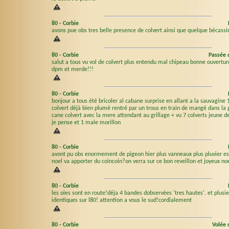
80
-
Corbie
avons pue obs tres belle presence de colvert ainsi que quelque bécassi
80
-
Corbie
Passée 
salut a tous vu vol de colvert plus entendu mal chipeau bonne ouverture
dpm et merde!!!
80
-
Corbie
bonjour a tous été bricoler al cabane surprise en allant a la sauvagine
colvert déjà bien plumé rentré par un trous en train de mangé dans la
cane colvert avec la mere attendant au grillage + vu 7 colverts jeune d
je pense et 1 male morillon
80
-
Corbie
avont pu obs enormement de pigeon hier plus vanneaux plus pluvier es
noel va apporter du coincoin?on verra sur ce bon reveillon et joyeux noe
80
-
Corbie
les oies sont en route!déja 4 bandes dobservées 'tres hautes'. et plusie
identiques sur l80! attention a vous le sud!cordialement
80
-
Corbie
Volée 