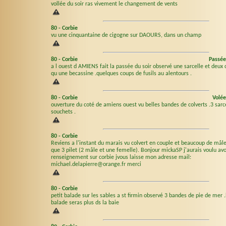
vollée du soir ras vivement le changement de vents
80
-
Corbie
vu une cinquantaine de cigogne sur DAOURS, dans un champ
80
-
Corbie
Passée
a l ouest d AMIENS fait la passée du soir observé une sarcelle et deux c
qu une becassine .quelques coups de fusils au alentours .
80
-
Corbie
Volée
ouverture du coté de amiens ouest vu belles bandes de colverts .3 sarce
souchets .
80
-
Corbie
Reviens a l'instant du marais vu colvert en couple et beaucoup de mâle
que 3 pilet (2 mâle et une femelle). Bonjour mickaSP j'aurais voulu av
renseignement sur corbie jvous laisse mon adresse mail:
michael.delapierre@orange.fr merci
80
-
Corbie
petit balade sur les sables a st firmin observé 3 bandes de pie de mer 
balade seras plus ds la baie