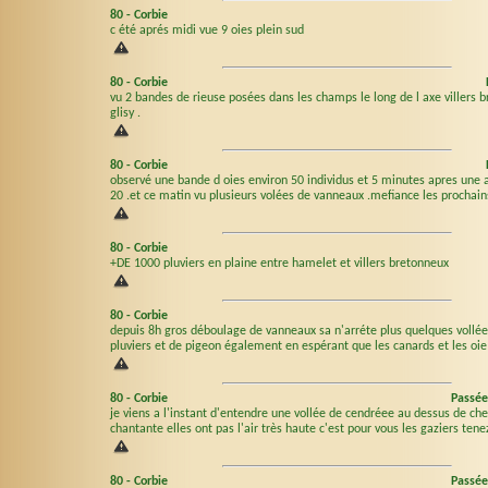
80
-
Corbie
c été aprés midi vue 9 oies plein sud
80
-
Corbie
vu 2 bandes de rieuse posées dans les champs le long de l axe villers 
glisy .
80
-
Corbie
observé une bande d oies environ 50 individus et 5 minutes apres une 
20 .et ce matin vu plusieurs volées de vanneaux .mefiance les prochains
80
-
Corbie
+DE 1000 pluviers en plaine entre hamelet et villers bretonneux
80
-
Corbie
depuis 8h gros déboulage de vanneaux sa n'arréte plus quelques vollé
pluviers et de pigeon également en espérant que les canards et les oie 
80
-
Corbie
Passée
je viens a l'instant d'entendre une vollée de cendréee au dessus de ch
chantante elles ont pas l'air très haute c'est pour vous les gaziers tene
80
-
Corbie
Passée