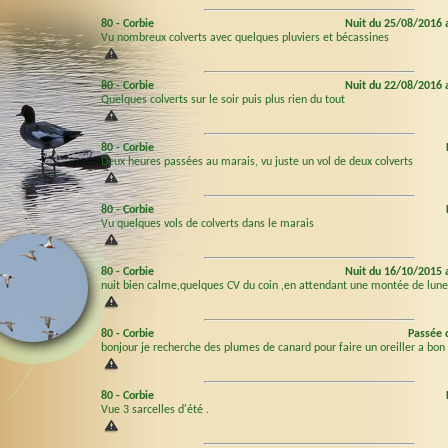
80
-
Corbie
Nuit du 25/08/2016 
Vu nombreux colverts avec quelques pluviers et bécassines
80
-
Corbie
Nuit du 22/08/2016 
Quelques colverts sur le soir puis plus rien du tout
80
-
Corbie
Deux heures passées au marais, vu juste un vol de deux colverts
80
-
Corbie
Vu quelques vols de colverts dans le marais
80
-
Corbie
Nuit du 16/10/2015 
nuit bien calme,quelques CV du coin ,en attendant une montée de lune.
80
-
Corbie
Passée 
bonjour je recherche des plumes de canard pour faire un oreiller a bo
80
-
Corbie
Vue 3 sarcelles d'été .