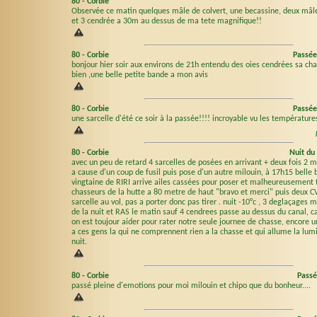
80
-
Corbie
Observée ce matin quelques mâle de colvert, une becassine, deux mâl
et 3 cendrée a 30m au dessus de ma tete magnifique!!
80
-
Corbie
Passée
bonjour hier soir aux environs de 21h entendu des oies cendrées sa cha
bien ,une belle petite bande a mon avis
80
-
Corbie
Passée
une sarcelle d'été ce soir à la passée!!!! incroyable vu les température
80
-
Corbie
Nuit du
avec un peu de retard 4 sarcelles de posées en arrivant + deux fois 2 m
a cause d'un coup de fusil puis pose d'un autre milouin, à 17h15 belle
vingtaine de RIRI arrive ailes cassées pour poser et malheureusement t
chasseurs de la hutte a 80 metre de haut "bravo et merci" puis deux C
sarcelle au vol, pas a porter donc pas tirer . nuit -10°c , 3 deglaçages m
de la nuit et RAS le matin sauf 4 cendrees passe au dessus du canal, 
on est toujour aider pour rater notre seule journee de chasse, encore 
a ces gens la qui ne comprennent rien a la chasse et qui allume la lum
nuit.
80
-
Corbie
Passé
passé pleine d'emotions pour moi milouin et chipo que du bonheur....