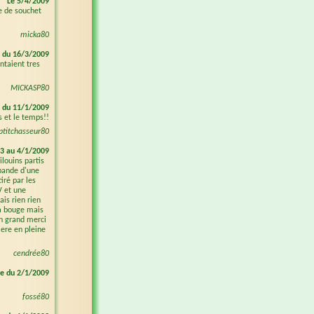
Le 5/4/2009
e de souchet
micka80
 du 16/3/2009
ntaient tres
MICKASP80
 du 11/1/2009
s et le temps!!
ptitchasseur80
 3 au 4/1/2009
ilouins partis
 bande d'une
iré par les
V et une
ais rien rien
ca bouge mais
un grand merci
iere en pleine
cendrée80
e du 2/1/2009
fossé80