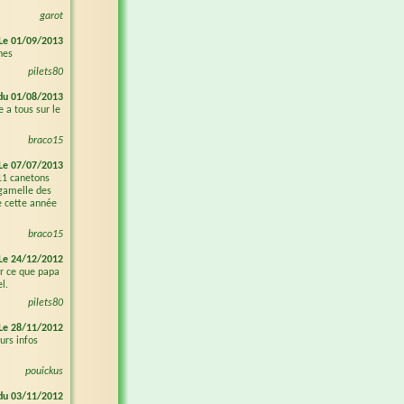
garot
Le 01/09/2013
nes
pilets80
du 01/08/2013
 a tous sur le
braco15
Le 07/07/2013
 11 canetons
 gamelle des
e cette année
braco15
Le 24/12/2012
r ce que papa
l.
pilets80
Le 28/11/2012
urs infos
pouickus
du 03/11/2012