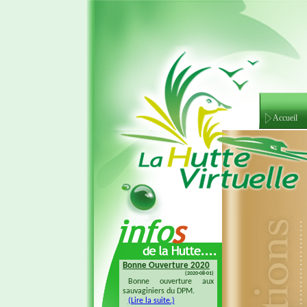
Accueil
Bonne Ouverture 2020
Bonne Ouverture 2018
(2020-08-01)
(2018-08-04)
Bonne ouverture aux
Bonne ouverture 20128 à
sauvaginiers du DPM.
tous les sauvaginiers
(Lire la suite.)
(Lire la suite.)